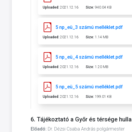
Uploaded:
2021.12.16
Size:
940.04 KB
5 np_eü_3 számú melléklet.pdf
Uploaded:
2021.12.16
Size:
1.14 MB
5 np_eü_4 számú melléklet.pdf
Uploaded:
2021.12.16
Size:
1.20 MB
5 np_eü_5 számú melléklet.pdf
Uploaded:
2021.12.16
Size:
199.01 KB
6. Tájékoztató a Győr és térsége hul
Előadó:
Dr. Dézsi Csaba András polgármester