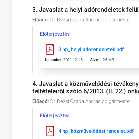
3. Javaslat a helyi adórendeletek felü
Előadó:
Dr. Dézsi Csaba András polgármester
Előterjesztés
3 np_helyi adórendeletek.pdf
Uploaded:
2021.12.16
Size:
1.26 MB
4. Javaslat a közművelődési tevékenys
feltételeiről szóló 6/2013. (II. 22.) 
Előadó:
Dr. Dézsi Csaba András polgármester
Előterjesztés
4 np_közművelődési rendelet.pdf