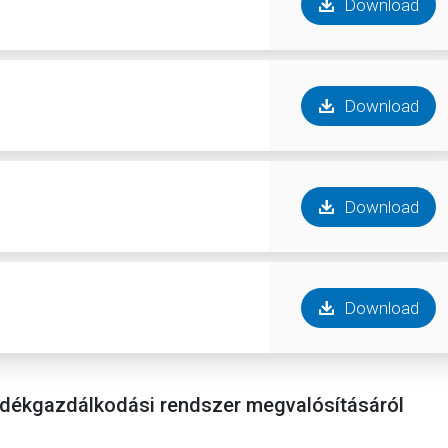
Download
Download
Download
Download
ladékgazdálkodási rendszer megvalósításáról