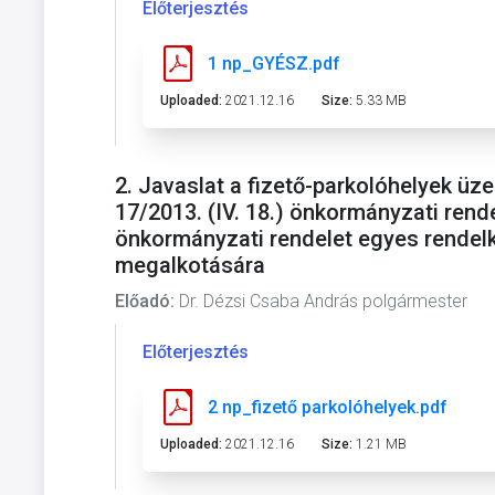
Előterjesztés
1 np_GYÉSZ.pdf
Uploaded:
2021.12.16
Size:
5.33 MB
2. Javaslat a fizető-parkolóhelyek ü
17/2013. (IV. 18.) önkormányzati rend
önkormányzati rendelet egyes rendelk
megalkotására
Előadó:
Dr. Dézsi Csaba András polgármester
Előterjesztés
2 np_fizető parkolóhelyek.pdf
Uploaded:
2021.12.16
Size:
1.21 MB