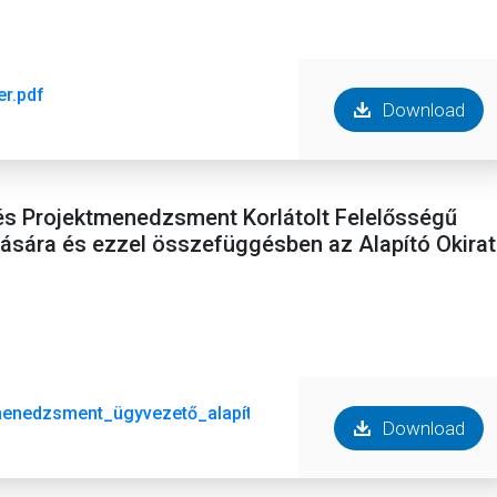
er.pdf
Download
i és Projektmenedzsment Korlátolt Felelősségű
sára és ezzel összefüggésben az Alapító Okirat
tmenedzsment_ügyvezető_alapító ok.pdf
Download