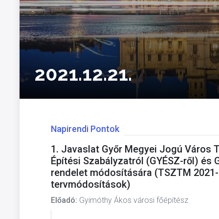
2021.12.21.
Napirendi Pontok
1. Javaslat Győr Megyei Jogú Város T
Építési Szabályzatról (GYÉSZ-ről) és G
rendelet módosítására (TSZTM 2021
tervmódosítások)
Előadó:
Gyimóthy Ákos városi főépítész