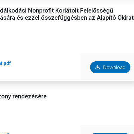
dálkodási Nonprofit Korlátolt Felelősségű
sára és ezzel összefüggésben az Alapító Okirat
t.pdf
Download
iszony rendezésére