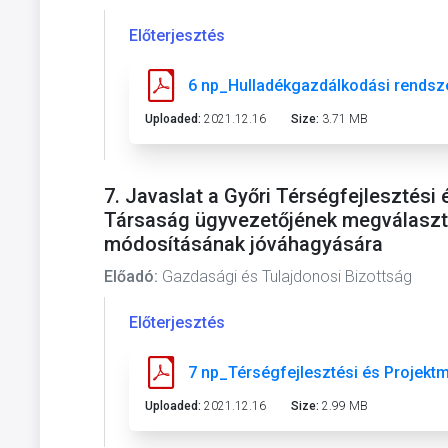
Előterjesztés
6 np_Hulladékgazdálkodási rendsz
Uploaded:
2021.12.16
Size:
3.71 MB
7. Javaslat a Győri Térségfejlesztés
Társaság ügyvezetőjének megválasztá
módosításának jóváhagyására
Előadó:
Gazdasági és Tulajdonosi Bizottság
Előterjesztés
7 np_Térségfejlesztési és Projek
Uploaded:
2021.12.16
Size:
2.99 MB