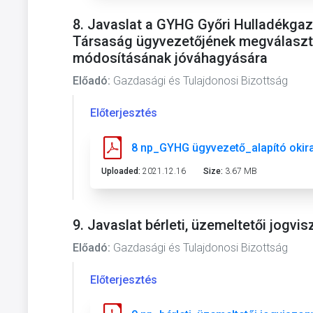
8. Javaslat a GYHG Győri Hulladékgaz
Társaság ügyvezetőjének megválasztá
módosításának jóváhagyására
Előadó:
Gazdasági és Tulajdonosi Bizottság
Előterjesztés
8 np_GYHG ügyvezető_alapító okira
Uploaded:
2021.12.16
Size:
3.67 MB
9. Javaslat bérleti, üzemeltetői jogv
Előadó:
Gazdasági és Tulajdonosi Bizottság
Előterjesztés