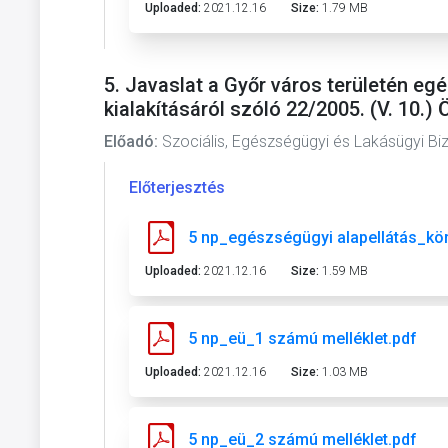
Uploaded:
2021.12.16
Size:
1.79 MB
5. Javaslat a Győr város területén eg
kialakításáról szóló 22/2005. (V. 10.)
Előadó:
Szociális, Egészségügyi és Lakásügyi Bi
Előterjesztés
5 np_egészségügyi alapellátás_kö
Uploaded:
2021.12.16
Size:
1.59 MB
5 np_eü_1 számú melléklet.pdf
Uploaded:
2021.12.16
Size:
1.03 MB
5 np_eü_2 számú melléklet.pdf