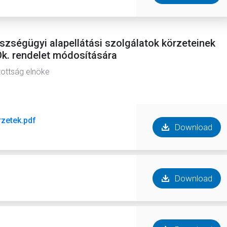
észségügyi alapellátási szolgálatok körzeteinek
 Ök. rendelet módosítására
zottság elnöke
rzetek.pdf
Download
Download