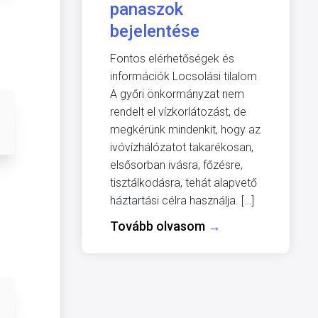
panaszok
bejelentése
Fontos elérhetőségek és
információk Locsolási tilalom
A győri önkormányzat nem
rendelt el vízkorlátozást, de
megkérünk mindenkit, hogy az
ivóvízhálózatot takarékosan,
elsősorban ivásra, főzésre,
tisztálkodásra, tehát alapvető
háztartási célra használja. […]
Tovább olvasom
→