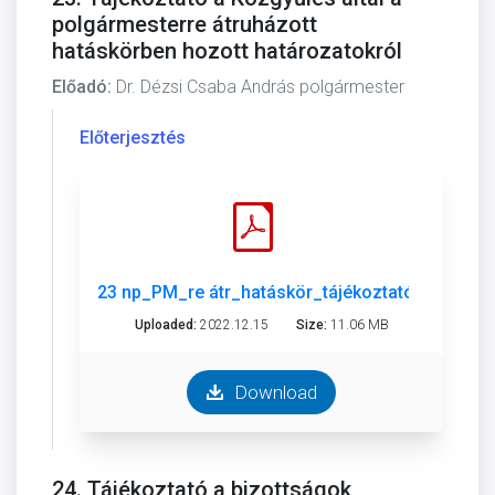
polgármesterre átruházott
hatáskörben hozott határozatokról
Előadó:
Dr. Dézsi Csaba András polgármester
Előterjesztés
23 np_PM_re átr_hatáskör_tájékoztató.pdf
Uploaded:
2022.12.15
Size:
11.06 MB
Download
24. Tájékoztató a bizottságok