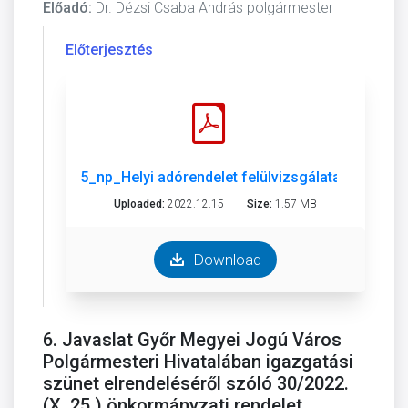
Előadó:
Dr. Dézsi Csaba András polgármester
Előterjesztés
5_np_Helyi adórendelet felülvizsgálata.pdf
Uploaded:
2022.12.15
Size:
1.57 MB
Download
6. Javaslat Győr Megyei Jogú Város
Polgármesteri Hivatalában igazgatási
szünet elrendeléséről szóló 30/2022.
(X. 25.) önkormányzati rendelet