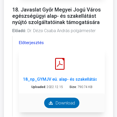
18. Javaslat Győr Megyei Jogú Város
egészségügyi alap- és szakellátást
nyújtó szolgáltatóinak támogatására
Előadó:
Dr. Dézsi Csaba András polgármester
Előterjesztés
18_np_GYMJV eü. alap- és szakellátást nyújtó sz
Uploaded:
2022.12.15
Size:
790.74 KB
Download