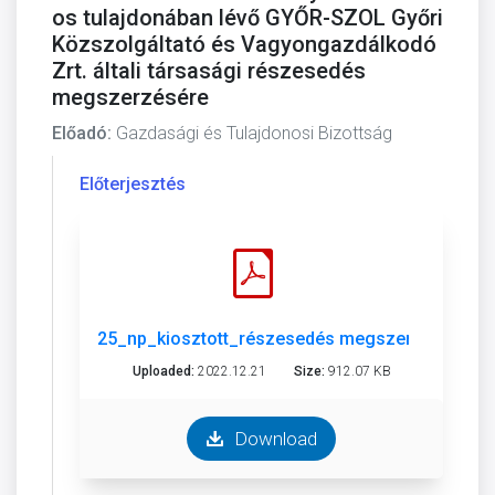
os tulajdonában lévő GYŐR-SZOL Győri
Közszolgáltató és Vagyongazdálkodó
Zrt. általi társasági részesedés
megszerzésére
Előadó:
Gazdasági és Tulajdonosi Bizottság
Előterjesztés
25_np_kiosztott_részesedés megszerzése.pdf
Uploaded:
2022.12.21
Size:
912.07 KB
Download