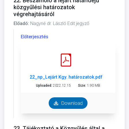
22. Beszámoló a lejárt határidejű
közgyűlési határozatok
végrehajtásáról
Előadó:
Nagyné dr. László Edit jegyző
Előterjesztés
22_np_Lejárt Kgy. határozatok.pdf
Uploaded:
2022.12.15
Size:
1.90 MB
Download
23. Tájékoztató a Közgyűlés által a