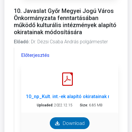
10. Javaslat Győr Megyei Jogú Város
Önkormányzata fenntartásában
működő kulturális intézmények alapító
okiratainak módosítására
Előadó:
Dr. Dézsi Csaba András polgármester
Előterjesztés
10_np_Kult. int.-ek alapító okiratainak mód.pdf
Uploaded:
2022.12.15
Size:
6.85 MB
Download