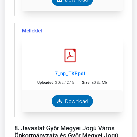
Melléklet
7_np_TKP.pdf
Uploaded:
2022.12.15
Size:
30.32 MB
Download
8. Javaslat Győr Megyei Jogú Város
Önkormányzata és Győr Megyei Jogú