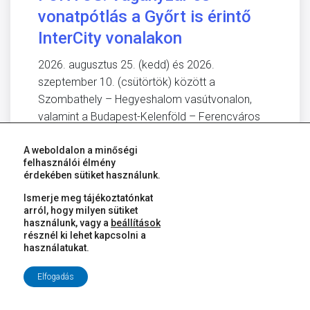
vonatpótlás a Győrt is érintő
InterCity vonalakon
2026. augusztus 25. (kedd) és 2026.
szeptember 10. (csütörtök) között a
Szombathely – Hegyeshalom vasútvonalon,
valamint a Budapest-Kelenföld – Ferencváros
szakaszon végzett pályakarbantartási munkák
A weboldalon a minőségi
miatt a Győrt érintő […]
felhasználói élmény
Tovább olvasom
→
érdekében sütiket használunk.
Ismerje meg tájékoztatónkat
arról, hogy milyen sütiket
használunk, vagy a
beállítások
2026. augusztus 10.
résznél ki lehet kapcsolni a
Vágányzári tájékoztató:
használatukat.
Változik a menetrend a Győr–
Elfogadás
Veszprém vasútvonalon