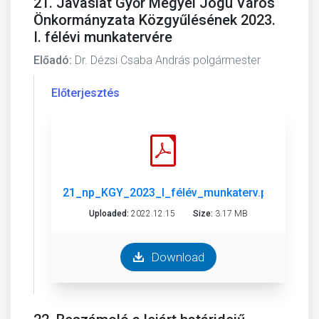
21. Javaslat Győr Megyei Jogú Város
Önkormányzata Közgyűlésének 2023.
I. félévi munkatervére
Előadó:
Dr. Dézsi Csaba András polgármester
Előterjesztés
21_np_KGY_2023_I_félév_munkaterv.pdf
Uploaded:
2022.12.15
Size:
3.17 MB
Download