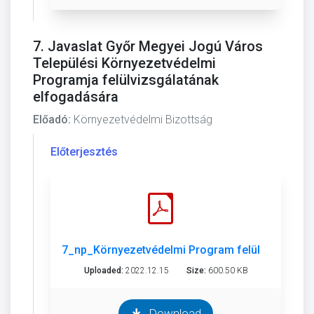
7. Javaslat Győr Megyei Jogú Város
Települési Környezetvédelmi
Programja felülvizsgálatának
elfogadására
Előadó:
Környezetvédelmi Bizottság
Előterjesztés
7_np_Környezetvédelmi Program felülvizsg.pdf
Uploaded:
2022.12.15
Size:
600.50 KB
Download