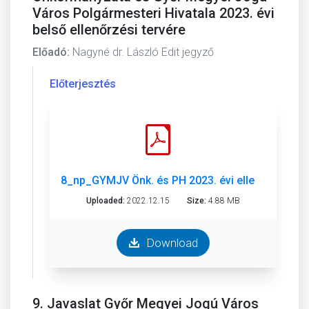
Város Polgármesteri Hivatala 2023. évi
belső ellenőrzési tervére
Előadó:
Nagyné dr. László Edit jegyző
Előterjesztés
8_np_GYMJV Önk. és PH 2023. évi ellenőrzési ter
Uploaded:
2022.12.15
Size:
4.88 MB
Download
9. Javaslat Győr Megyei Jogú Város