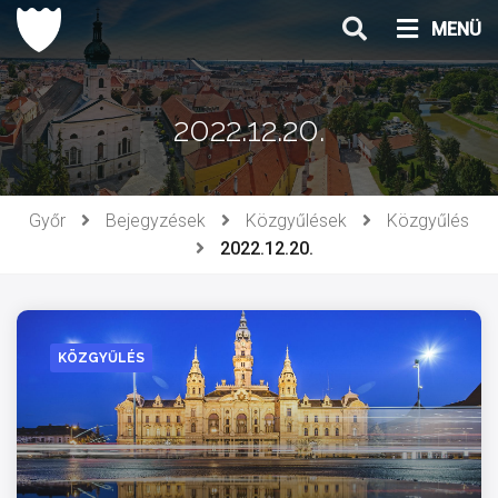
Ugrás
MENÜ
a
tartalomhoz
2022.12.20.
Győr
Bejegyzések
Közgyűlések
Közgyűlés
2022.12.20.
KÖZGYŰLÉS