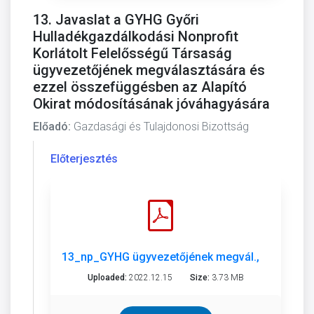
13. Javaslat a GYHG Győri
Hulladékgazdálkodási Nonprofit
Korlátolt Felelősségű Társaság
ügyvezetőjének megválasztására és
ezzel összefüggésben az Alapító
Okirat módosításának jóváhagyására
Előadó:
Gazdasági és Tulajdonosi Bizottság
Előterjesztés
13_np_GYHG ügyvezetőjének megvál., alapító ok
Uploaded:
2022.12.15
Size:
3.73 MB