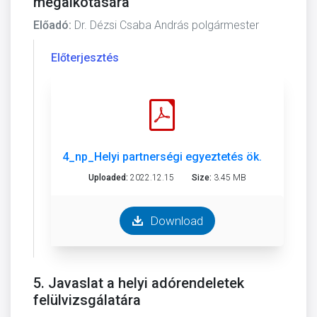
megalkotására
Előadó:
Dr. Dézsi Csaba András polgármester
Előterjesztés
4_np_Helyi partnerségi egyeztetés ök. rendelet 
Uploaded:
2022.12.15
Size:
3.45 MB
Download
5. Javaslat a helyi adórendeletek
felülvizsgálatára