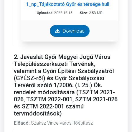
1_np_Tájékoztató Győr és térsége hulladékgazd.-
Uploaded:
2022.12.15
Size:
3.58 MB
Download
2. Javaslat Győr Megyei Jogú Város
Településszerkezeti Tervének,
valamint a Győri Építési Szabályzatról
(GYÉSZ-ről) és Győr Szabályozási
Tervéről szóló 1/2006. (I. 25.) Ök.
rendelet módosítására (TSZTM 2021-
026, TSZTM 2022-001, SZTM 2021-026
és SZTM 2022-001 számú
tervmódosítások)
Előadó:
Szaksz Vince városi főépítész