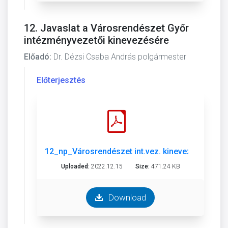
12. Javaslat a Városrendészet Győr
intézményvezetői kinevezésére
Előadó:
Dr. Dézsi Csaba András polgármester
Előterjesztés
12_np_Városrendészet int.vez. kinevezés.pdf
Uploaded:
2022.12.15
Size:
471.24 KB
Download