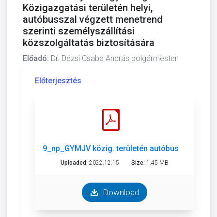
Közigazgatási területén helyi,
autóbusszal végzett menetrend
szerinti személyszállítási
közszolgáltatás biztosítására
Előadó:
Dr. Dézsi Csaba András polgármester
Előterjesztés
9_np_GYMJV közig. területén autóbusszal végzet
Uploaded:
2022.12.15
Size:
1.45 MB
Download