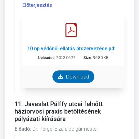
Előterjesztés
10 np védőnői ellátás átszervezése.pdf
Uploaded:
2023.06.22
Size:
96.80 KB
Download
11. Javaslat Pálffy utcai felnőtt
háziorvosi praxis betöltésének
pályázati kiírására
Előadó:
Dr. Pergel Elza alpolgármester