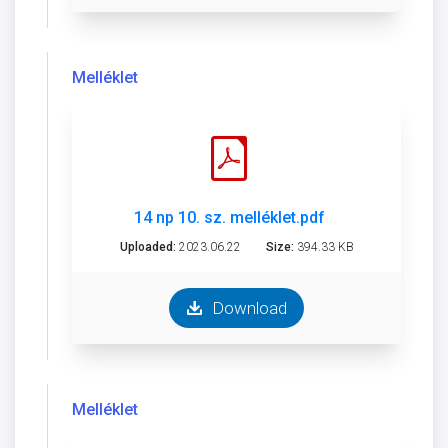
Melléklet
14 np 10. sz. melléklet.pdf
Uploaded:
2023.06.22
Size:
394.33 KB
Download
Melléklet