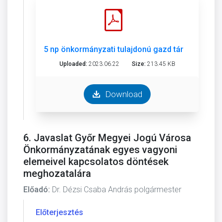
5 np önkormányzati tulajdonú gazd társ döntés.p
Uploaded:
2023.06.22
Size:
213.45 KB
Download
6. Javaslat Győr Megyei Jogú Városa
Önkormányzatának egyes vagyoni
elemeivel kapcsolatos döntések
meghozatalára
Előadó:
Dr. Dézsi Csaba András polgármester
Előterjesztés