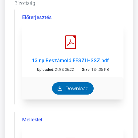
Bizottság
Előterjesztés
13 np Beszámoló EESZI HSSZ.pdf
Uploaded:
2023.06.22
Size:
134.35 KB
Download
Melléklet