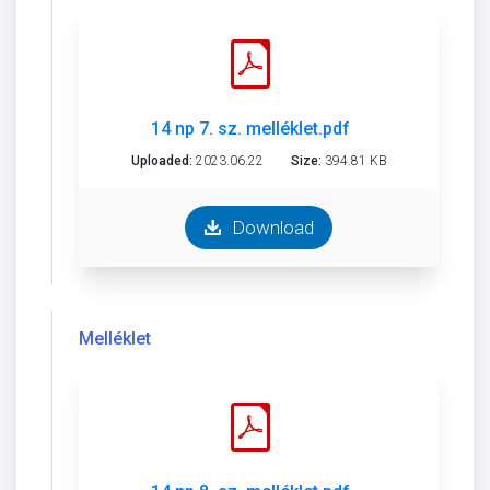
14 np 7. sz. melléklet.pdf
Uploaded:
2023.06.22
Size:
394.81 KB
Download
Melléklet