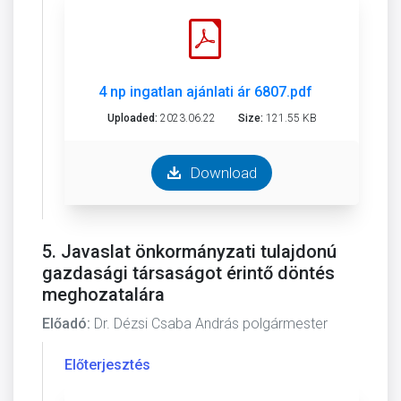
4 np ingatlan ajánlati ár 6807.pdf
Uploaded:
2023.06.22
Size:
121.55 KB
Download
5. Javaslat önkormányzati tulajdonú
gazdasági társaságot érintő döntés
meghozatalára
Előadó:
Dr. Dézsi Csaba András polgármester
Előterjesztés