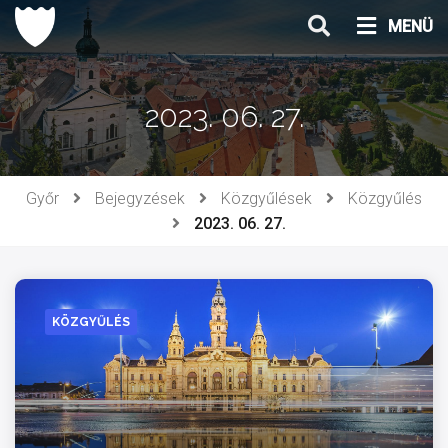
Ugrás
MENÜ
a
tartalomhoz
2023. 06. 27.
Győr
Bejegyzések
Közgyűlések
Közgyűlés
2023. 06. 27.
KÖZGYŰLÉS