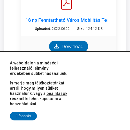
18 np Fenntartható Város Mobilitás Terve.pdf
Uploaded:
2023.06.22
Size:
124.12 KB
Download
A weboldalon a minőségi
felhasználói élmény
érdekében sütiket használunk.
Melléklet
Ismerje meg tájékoztatónkat
arról, hogy milyen sütiket
használunk, vagy a
beállítások
résznél ki lehet kapcsolni a
használatukat.
18 np 1. sz. melléklet SUMP_Győr_2023___T.pdf
Elfogadás
Uploaded:
2023.06.22
Size:
9.47 MB