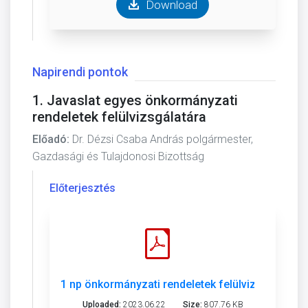
Download
Napirendi pontok
1. Javaslat egyes önkormányzati
rendeletek felülvizsgálatára
Előadó:
Dr. Dézsi Csaba András polgármester,
Gazdasági és Tulajdonosi Bizottság
Előterjesztés
1 np önkormányzati rendeletek felülvizsgálata.p
Uploaded:
2023.06.22
Size:
807.76 KB