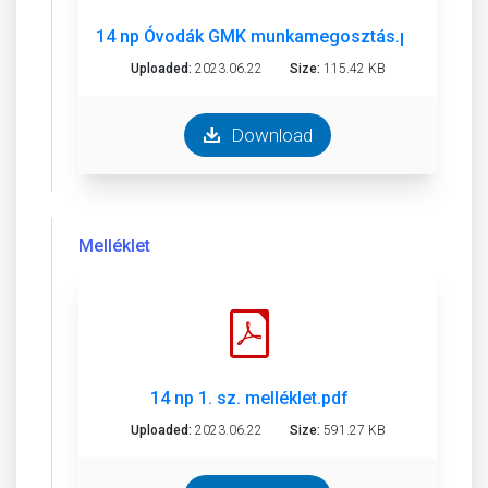
14 np Óvodák GMK munkamegosztás.pdf
Uploaded:
2023.06.22
Size:
115.42 KB
Download
Melléklet
14 np 1. sz. melléklet.pdf
Uploaded:
2023.06.22
Size:
591.27 KB