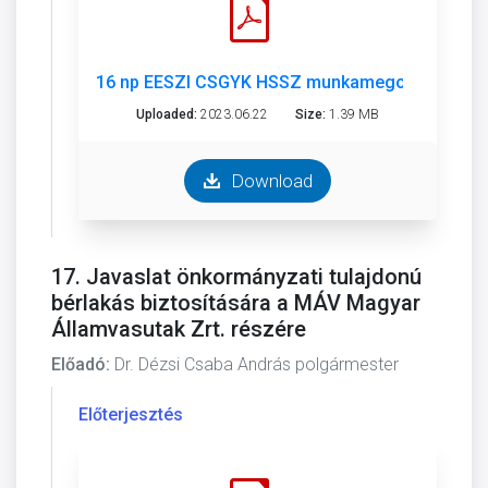
16 np EESZI CSGYK HSSZ munkamegosztás.pdf
Uploaded:
2023.06.22
Size:
1.39 MB
Download
17. Javaslat önkormányzati tulajdonú
bérlakás biztosítására a MÁV Magyar
Államvasutak Zrt. részére
Előadó:
Dr. Dézsi Csaba András polgármester
Előterjesztés