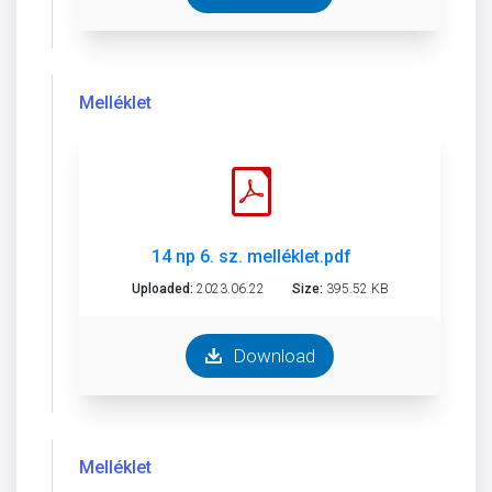
Melléklet
14 np 6. sz. melléklet.pdf
Uploaded:
2023.06.22
Size:
395.52 KB
Download
Melléklet