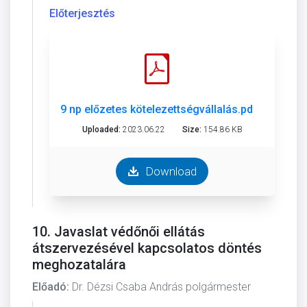
Előterjesztés
9 np előzetes kötelezettségvállalás.pdf
Uploaded:
2023.06.22
Size:
154.86 KB
Download
10. Javaslat védőnői ellátás
átszervezésével kapcsolatos döntés
meghozatalára
Előadó:
Dr. Dézsi Csaba András polgármester