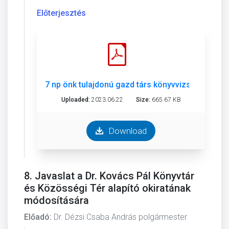
Előterjesztés
7 np önk tulajdonú gazd társ könyvvizsgáló.pdf
Uploaded:
2023.06.22
Size:
665.67 KB
Download
8. Javaslat a Dr. Kovács Pál Könyvtár
és Közösségi Tér alapító okiratának
módosítására
Előadó:
Dr. Dézsi Csaba András polgármester