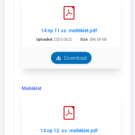
14 np 11.sz. melléklet.pdf
Uploaded:
2023.06.22
Size:
396.59 KB
Download
Melléklet
14 np 12. sz. melléklet.pdf