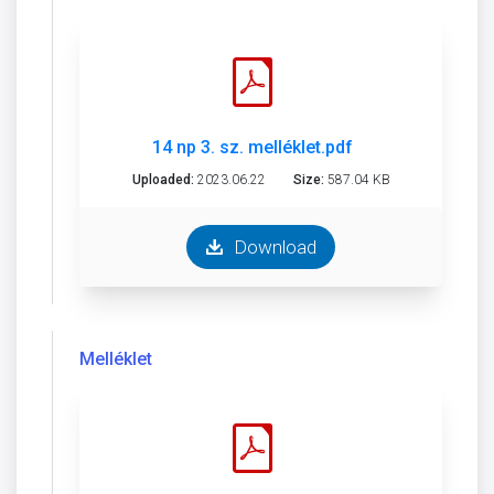
14 np 3. sz. melléklet.pdf
Uploaded:
2023.06.22
Size:
587.04 KB
Download
Melléklet