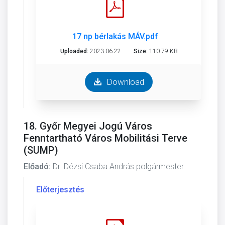
17 np bérlakás MÁV.pdf
Uploaded:
2023.06.22
Size:
110.79 KB
Download
18. Győr Megyei Jogú Város
Fenntartható Város Mobilitási Terve
(SUMP)
Előadó:
Dr. Dézsi Csaba András polgármester
Előterjesztés