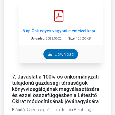
6 np Önk egyes vagyoni elemeivel kapcs döntés.
Uploaded:
2023.06.22
Size:
127.20 KB
Download
7. Javaslat a 100%-os önkormányzati
tulajdonú gazdasági társaságok
könyvvizsgálójának megválasztására
és ezzel összefüggésben a Létesítő
Okirat módosításának jóváhagyására
Előadó:
Gazdasági és Tulajdonosi Bizottság