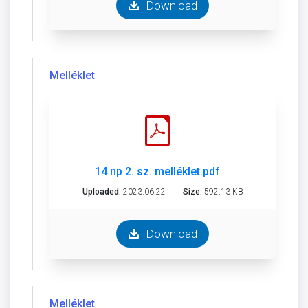
Download
Melléklet
14 np 2. sz. melléklet.pdf
Uploaded:
2023.06.22
Size:
592.13 KB
Download
Melléklet