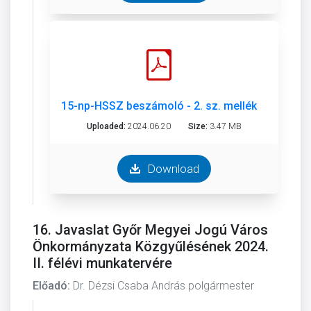
15-np-HSSZ beszámoló - 2. sz. melléklet.pdf
Uploaded:
2024.06.20
Size:
3.47 MB
Download
16. Javaslat Győr Megyei Jogú Város
Önkormányzata Közgyűlésének 2024.
II. félévi munkatervére
Előadó:
Dr. Dézsi Csaba András polgármester