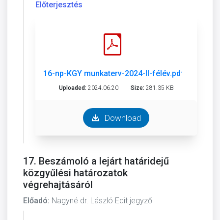
Előterjesztés
16-np-KGY munkaterv-2024-II-félév.pdf
Uploaded:
2024.06.20
Size:
281.35 KB
Download
17. Beszámoló a lejárt határidejű
közgyűlési határozatok
végrehajtásáról
Előadó:
Nagyné dr. László Edit jegyző