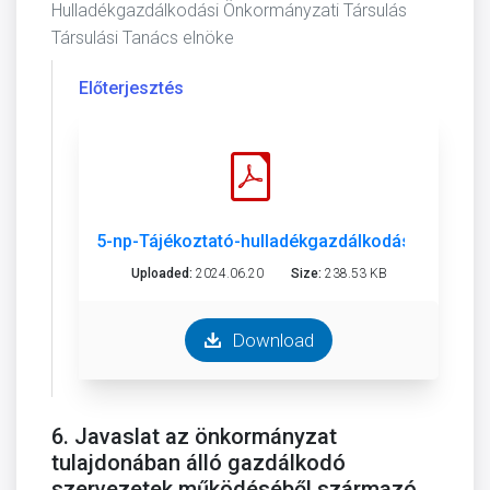
Hulladékgazdálkodási Önkormányzati Társulás
Társulási Tanács elnöke
Előterjesztés
5-np-Tájékoztató-hulladékgazdálkodási rendszer
Uploaded:
2024.06.20
Size:
238.53 KB
Download
6. Javaslat az önkormányzat
tulajdonában álló gazdálkodó
szervezetek működéséből származó