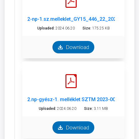
2-np-1.sz.melleklet_GY15_446_22_2024_Győr_SZ
Uploaded:
2024.06.20
Size:
175.25 KB
Download
2.np-gyész-1. melléklet SZTM 2023-008-6.pdf
Uploaded:
2024.06.20
Size:
3.11 MB
Download