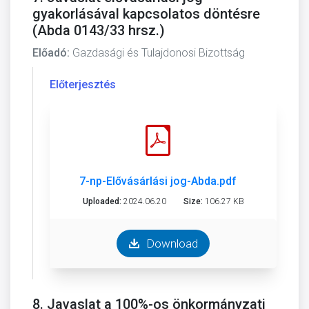
gyakorlásával kapcsolatos döntésre
(Abda 0143/33 hrsz.)
Előadó:
Gazdasági és Tulajdonosi Bizottság
Előterjesztés
7-np-Elővásárlási jog-Abda.pdf
Uploaded:
2024.06.20
Size:
106.27 KB
Download
8. Javaslat a 100%-os önkormányzati