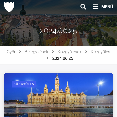
Ugrás
MENÜ
a
tartalomhoz
2024.06.25
Győr
Bejegyzések
Közgyűlések
Közgyűlés
2024.06.25
KÖZGYŰLÉS