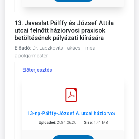
13. Javaslat Pálffy és József Attila
utcai felnőtt háziorvosi praxisok
betöltésének pályázati kiírására
Előadó:
Dr. Laczkovits-Takács Tímea
alpolgármester
Előterjesztés
13-np-Pálffy-József A. utcai háziorvosi praxis.p
Uploaded:
2024.06.20
Size:
1.41 MB