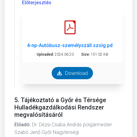
Előterjesztés
4-np-Autóbusz-személyszáll.szolg.pdf
Uploaded:
2024.06.20
Size:
151.02 KB
Download
5. Tájékoztató a Győr és Térsége
Hulladékgazdálkodási Rendszer
megvalósításáról
Előadó:
Dr. Dézsi Csaba András polgármester
Szabó Jenő Győr Nagytérségi