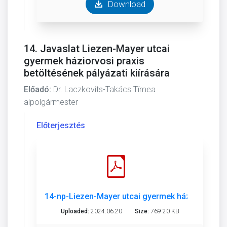
Download
14. Javaslat Liezen-Mayer utcai
gyermek háziorvosi praxis
betöltésének pályázati kiírására
Előadó:
Dr. Laczkovits-Takács Tímea
alpolgármester
Előterjesztés
14-np-Liezen-Mayer utcai gyermek háziorvos pra
Uploaded:
2024.06.20
Size:
769.20 KB