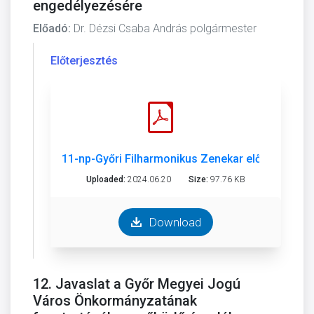
engedélyezésére
Előadó:
Dr. Dézsi Csaba András polgármester
Előterjesztés
11-np-Győri Filharmonikus Zenekar előleg kif..pd
Uploaded:
2024.06.20
Size:
97.76 KB
Download
12. Javaslat a Győr Megyei Jogú
Város Önkormányzatának