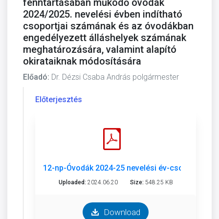
fenntartásában működő óvodák
2024/2025. nevelési évben indítható
csoportjai számának és az óvodákban
engedélyezett álláshelyek számának
meghatározására, valamint alapító
okirataiknak módosítására
Előadó:
Dr. Dézsi Csaba András polgármester
Előterjesztés
12-np-Óvodák 2024-25 nevelési év-csoportok-áll
Uploaded:
2024.06.20
Size:
548.25 KB
Download