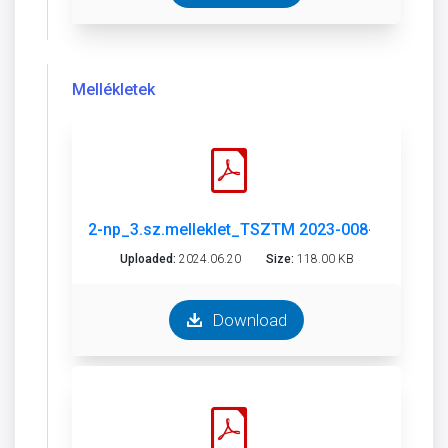
Mellékletek
2-np_3.sz.melleklet_TSZTM 2023-008-6.pdf
Uploaded:
2024.06.20
Size:
118.00 KB
Download