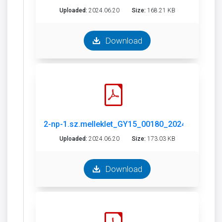
Uploaded:
2024.06.20
Size:
168.21 KB
Download
2-np-1.sz.melleklet_GY15_00180_2024_Győr SZT
Uploaded:
2024.06.20
Size:
173.03 KB
Download