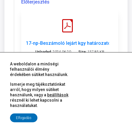
Előterjesztés
17-np-Beszámoló lejárt kgy határozatok.pdf
Uploaded:
2024.06.20
Size:
157.85 KB
A weboldalon a minőségi
felhasználói élmény
Download
érdekében sütiket használunk.
Ismerje meg tájékoztatónkat
arról, hogy milyen sütiket
18. Tájékoztató a Közgyűlés által a
használunk, vagy a
beállítások
résznél ki lehet kapcsolni a
polgármesterre átruházott
használatukat.
hatáskörben hozott határozatokról
Elfogadás
Előadó:
Dr. Dézsi Csaba András polgármester