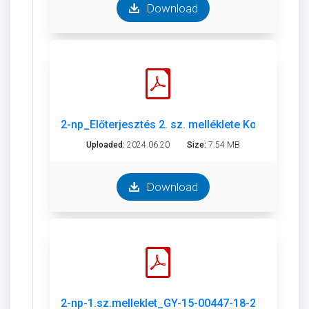
Download
2-np_Előterjesztés 2. sz. melléklete Kornyeze
Uploaded:
2024.06.20
Size:
7.54 MB
Download
2-np-1.sz.melleklet_GY-15-00447-18-2024 SZTM