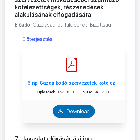
kötelezettségek, részesedések
alakulásának elfogadására
Előadó:
Gazdasági és Tulajdonosi Bizottság
Előterjesztés
6-np-Gazdálkodó szervezetek-kötelezettségek-
Uploaded:
2024.06.20
Size:
146.34 KB
Download
7. Javaslat elővásárlási jog