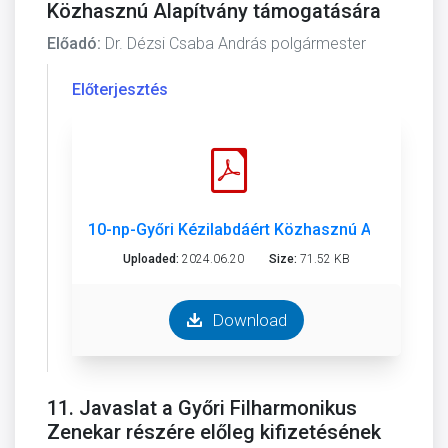
Közhasznú Alapítvány támogatására
Előadó:
Dr. Dézsi Csaba András polgármester
Előterjesztés
10-np-Győri Kézilabdáért Közhasznú Alapítvány.
Uploaded:
2024.06.20
Size:
71.52 KB
Download
11. Javaslat a Győri Filharmonikus
Zenekar részére előleg kifizetésének