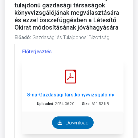
tulajdonú gazdasági társaságok
könyvvizsgálójának megválasztására
és ezzel összefüggésben a Létesítő
Okirat módosításának jóváhagyására
Előadó:
Gazdasági és Tulajdonosi Bizottság
Előterjesztés
8-np-Gazdasági társ.könyvvizsgáló megválasztá
Uploaded:
2024.06.20
Size:
621.53 KB
Download