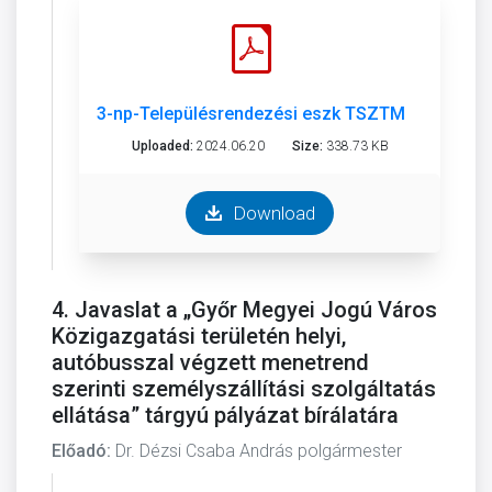
3-np-Településrendezési eszk TSZTM-SZTM 202
Uploaded:
2024.06.20
Size:
338.73 KB
Download
4. Javaslat a „Győr Megyei Jogú Város
Közigazgatási területén helyi,
autóbusszal végzett menetrend
szerinti személyszállítási szolgáltatás
ellátása” tárgyú pályázat bírálatára
Előadó:
Dr. Dézsi Csaba András polgármester