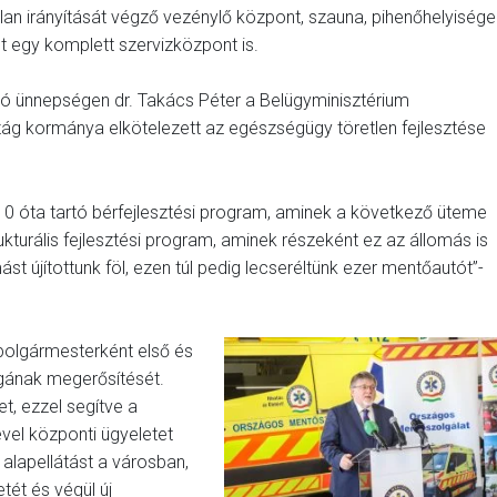
lan irányítását végző vezénylő központ, szauna, pihenőhelyisége
t egy komplett szervizközpont is.
ó ünnepségen dr. Takács Péter a Belügyminisztérium
ág kormánya elkötelezett az egészségügy töretlen fejlesztése
10 óta tartó bérfejlesztési program, aminek a következő üteme
ukturális fejlesztési program, aminek részeként ez az állomás is
 újítottunk föl, ezen túl pedig lecseréltünk ezer mentőautót”-
polgármesterként első és
ágának megerősítését.
t, ezzel segítve a
vel központi ügyeletet
 alapellátást a városban,
tét és végül új