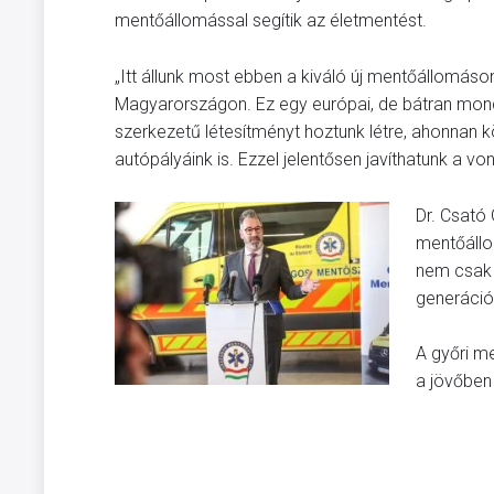
mentőállomással segítik az életmentést.
„Itt állunk most ebben a kiváló új mentőállomáso
Magyarországon. Ez egy európai, de bátran mond
szerkezetű létesítményt hoztunk létre, ahonnan 
autópályáink is. Ezzel jelentősen javíthatunk a v
Dr. Csató
mentőállo
nem csak 
generációk
A győri m
a jövőben