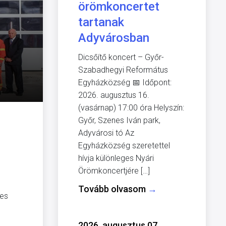
örömkoncertet
tartanak
Adyvárosban
Dicsőítő koncert – Győr-
Szabadhegyi Református
Egyházközség 📅 Időpont:
2026. augusztus 16.
(vasárnap) 17:00 óra Helyszín:
Győr, Szenes Iván park,
Adyvárosi tó Az
Egyházközség szeretettel
hívja különleges Nyári
Örömkoncertjére […]
Tovább olvasom
→
jes
2026. augusztus 07.