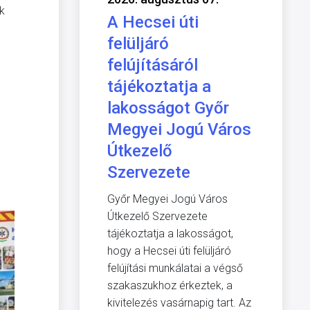
k
A Hecsei úti
felüljáró
felújításáról
tájékoztatja a
lakosságot Győr
Megyei Jogú Város
Útkezelő
Szervezete
Győr Megyei Jogú Város
Útkezelő Szervezete
tájékoztatja a lakosságot,
hogy a Hecsei úti felüljáró
felújítási munkálatai a végső
szakaszukhoz érkeztek, a
kivitelezés vasárnapig tart. Az