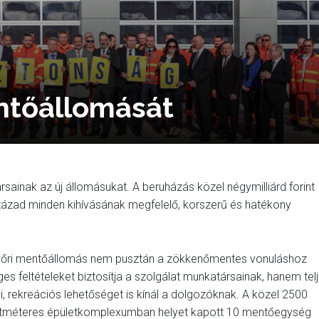
ntőállomását
sainak az új állomásukat. A beruházás közel négymilliárd forint
zázad minden kihívásának megfelelő, korszerű és hatékony
győri mentőállomás nem pusztán a zökkenőmentes vonuláshoz
es feltételeket biztosítja a szolgálat munkatársainak, hanem tel
i, rekreációs lehetőséget is kínál a dolgozóknak. A közel 2500
tméteres épületkomplexumban helyet kapott 10 mentőegység