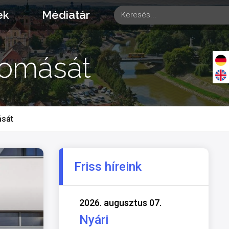
ek
Médiatár
lomását
ását
Friss híreink
2026. augusztus 07.
Nyári