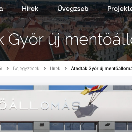
a
Hírek
Üvegzseb
Projekt
k Győr új mentőál
r
Bejegyzések
Hírek
Átadták Győr új mentőállom