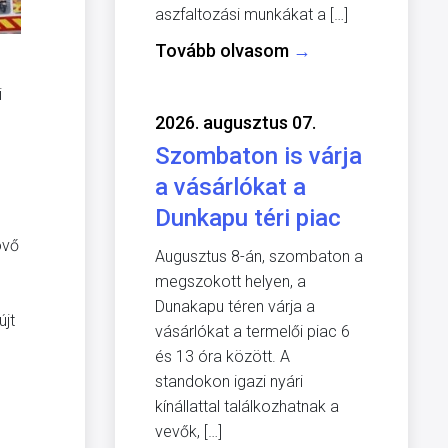
aszfaltozási munkákat a […]
Tovább olvasom
→
i
2026. augusztus 07.
Szombaton is várja
a vásárlókat a
Dunkapu téri piac
övő
Augusztus 8-án, szombaton a
megszokott helyen, a
Dunakapu téren várja a
jt
vásárlókat a termelői piac 6
és 13 óra között. A
standokon igazi nyári
kínállattal találkozhatnak a
vevők, […]