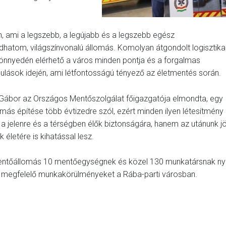
n, ami a legszebb, a legújabb és a legszebb egész
hatom, világszínvonalú állomás. Komolyan átgondolt logisztika
könnyedén elérhető a város minden pontja és a forgalmas
onulások idején, ami létfontosságú tényező az életmentés során.
 Gábor az Országos Mentőszolgálat főigazgatója elmondta, egy
más építése több évtizedre szól, ezért minden ilyen létesítmény
a jelenre és a térségben élők biztonságára, hanem az utánunk j
 életére is kihatással lesz.
entőállomás 10 mentőegységnek és közel 130 munkatársnak nyú
 megfelelő munkakörülményeket a Rába-parti városban.