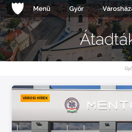
Ugrás
Menü
Győr
Városház
a
tartalomhoz
Átadtá
Győ
VÁROSI HÍREK