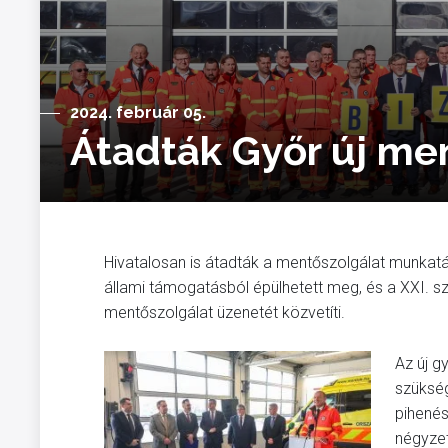
2024. február 05.
Átadták Győr új me
Hivatalosan is átadták a mentőszolgálat munkatár
állami támogatásból épülhetett meg, és a XXI. s
mentőszolgálat üzenetét közvetíti.
Az új 
szükség
pihenés
négyze