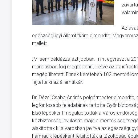
zavarta
valamin
Az avat
egészségügyi államtitkára elmondta: Magyarorsz
mellett.
„Mi sem példázza ezt jobban, mint egyrészt a 20
márciusban fog megtörténni, illetve az az infrastr
megépülhetett. Ennek keretében 102 mentőállomást
fejtette ki az államtitkár.
Dr. Dézsi Csaba András polgármester elmondta, 
legfontosabb feladatának tartotta Győr biztons
Első lépésként megalapították a Városrendőrsége
közbiztonság javulását, majd a mentők segítségé
alakítottak ki a városban javítva az egészségügyi
harmadik lépésként felújították a tűzoltóság épüle