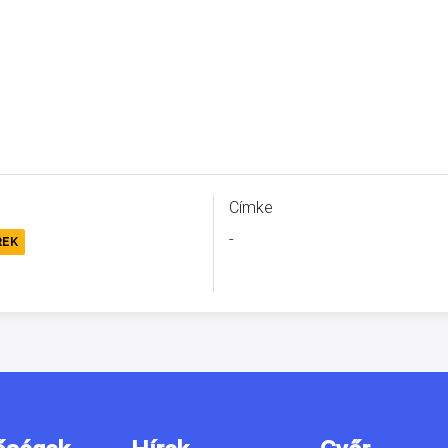
Címke
-
REK