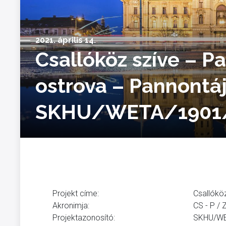
2021. április 14.
Csallóköz szíve – P
ostrova – Pannontáj
SKHU/WETA/1901/
Projekt címe:
Csallóköz
Akronimja:
CS - P / 
Projektazonosító:
SKHU/WE