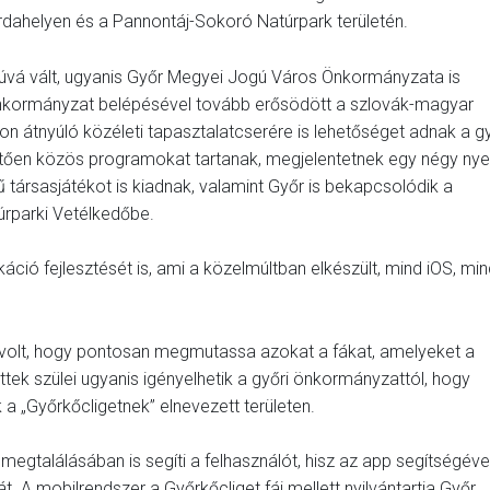
dahelyen és a Pannontáj-Sokoró Natúrpark területén.
úvá vált, ugyanis Győr Megyei Jogú Város Önkormányzata is
önkormányzat belépésével tovább erősödött a szlovák-magyar
kon átnyúló közéleti tapasztalatcserére is lehetőséget adnak a gy
etően közös programokat tartanak, megjelentetnek egy négy nye
 társasjátékot is kiadnak, valamint Győr is bekapcsolódik a
úrparki Vetélkedőbe.
káció fejlesztését is, ami a közelmúltban elkészült, mind iOS, mi
 volt, hogy pontosan megmutassa azokat a fákat, amelyeket a
löttek szülei ugyanis igényelhetik a győri önkormányzattól, hogy
a „Győrkőcligetnek” elnevezett területen.
 megtalálásában is segíti a felhasználót, hisz az app segítségéve
. A mobilrendszer a Győrkőcliget fái mellett nyilvántartja Győr