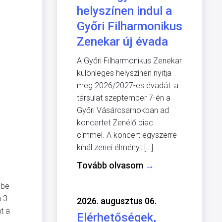
helyszínen indul a
Győri Filharmonikus
Zenekar új évada
A Győri Filharmonikus Zenekar
különleges helyszínen nyitja
meg 2026/2027-es évadát: a
társulat szeptember 7-én a
Győri Vásárcsarnokban ad
koncertet Zenélő piac
címmel. A koncert egyszerre
kínál zenei élményt […]
Tovább olvasom
→
gbe
n 3
2026. augusztus 06.
t a
Elérhetőségek,