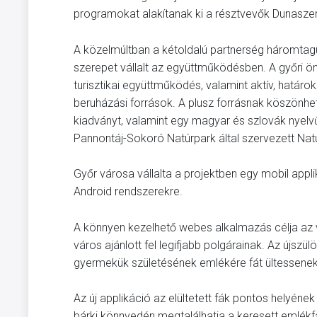
programokat alakítanak ki a résztvevők Dunaszer
A közelmúltban a kétoldalú partnerség háromtag
szerepet vállalt az együttműködésben. A győri 
turisztikai együttműködés, valamint aktív, határo
beruházási források. A plusz forrásnak köszönh
kiadványt, valamint egy magyar és szlovák nyelvű
Pannontáj-Sokoró Natúrpark által szervezett Nat
Győr városa vállalta a projektben egy mobil appli
Android rendszerekre.
A könnyen kezelhető webes alkalmazás célja az
város ajánlott fel legifjabb polgárainak. Az újszü
gyermekük születésének emlékére fát ültessenek 
Az új applikáció az elültetett fák pontos helyének
bárki könnyedén megtalálhatja a keresett emlékfát