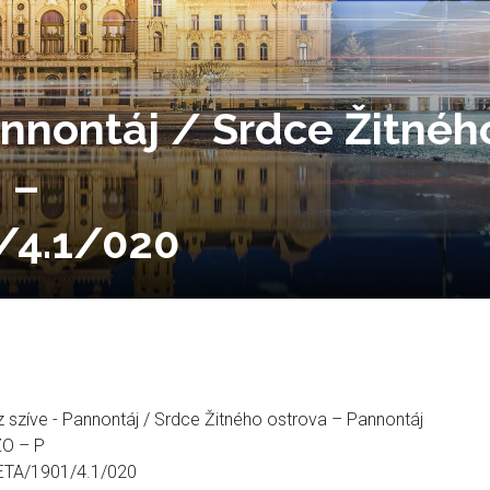
annontáj / Srdce Žitnéh
 –
4.1/020
 szíve - Pannontáj / Srdce Žitného ostrova – Pannontáj
ZO – P
TA/1901/4.1/020