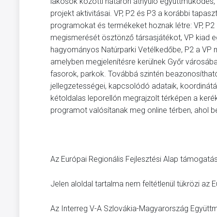
lakosok közötti határon átnyúló együttműködés, 
projekt aktivitásai. VP, P2 és P3 a korábbi tap
programokat és termékeket hoznak létre: VP, P2
megismerését ösztönző társasjátékot, VP kiad eg
hagyományos Natúrparki Vetélkedőbe, P2 a VP mó
amelyben megjelenítésre kerülnek Győr városában,
fasorok, parkok. Továbbá szintén beazonosítható
jellegzetességei, kapcsolódó adataik, koordinátái.
kétoldalas leporellón megrajzolt térképen a keré
programot valósítanak meg online térben, ahol b
Az Európai Regionális Fejlesztési Alap támogatás
Jelen aloldal tartalma nem feltétlenül tükrözi az E
Az Interreg V-A Szlovákia-Magyarország Együtt