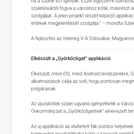
ha a szülők ezt igénylik. Ezzel egyszerre szimbol
születésüktől fogva a városhoz kötik, másrészt 
szolgáljuk. A jelen projekt részét képező applikác
értékek megjelenítését szolgálja.” – mondta Sze
A fejlesztés az Interreg V-A Szlovákia- Magyar
Elkészült a „Győrkőcliget” applikáció
Elkészült, mind iOS, mind Android rendszerekre, 
alkalmazások célja az volt, hogy pontosan megmut
polgárainak.
Az újszülöttek szülei ugyanis igényelhetik a Vár
Önkormányzat a „Győrkőcligetnek” elnevezett ter
Az új applikáció az elültetett fák pontos helyének
könnyedén megtalálhatja bárki a keresett emlékfát