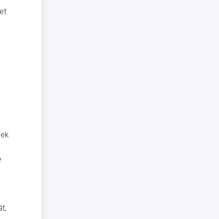
et
sek
e
t,