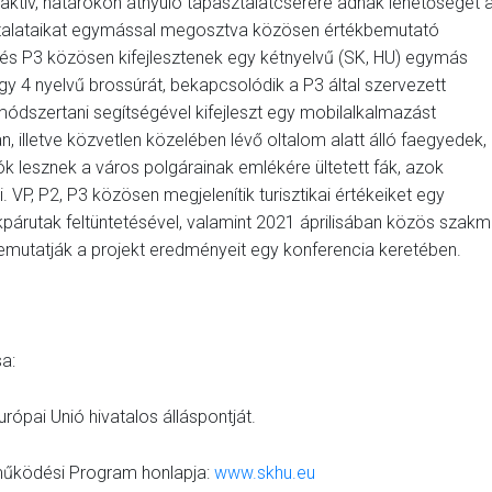
aktív, határokon átnyúló tapasztalatcserére adnak lehetőséget 
asztalataikat egymással megosztva közösen értékbemutató
 és P3 közösen kifejlesztenek egy kétnyelvű (SK, HU) egymás
y 4 nyelvű brossúrát, bekapcsolódik a P3 által szervezett
dszertani segítségével kifejleszt egy mobilalkalmazást
 illetve közvetlen közelében lévő oltalom alatt álló faegyedek,
k lesznek a város polgárainak emlékére ültetett fák, azok
 VP, P2, P3 közösen megjelenítik turisztikai értékeiket egy
kpárutak feltüntetésével, valamint 2021 áprilisában közös szakm
emutatják a projekt eredményeit egy konferencia keretében.
a:
urópai Unió hivatalos álláspontját.
működési Program honlapja:
www.skhu.eu