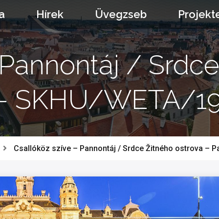
a
Hírek
Üvegzseb
Projekt
 Pannontáj / Srdce
 – SKHU/WETA/19
Csallóköz szíve – Pannontáj / Srdce Žitného ostrova –