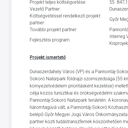
Projekt teljes költségvetése:
55 847,1
Vezető Partner:
Dunaszer
Költségvetéssel rendelkező projekt
Győr Meg
partner:
További projekt partner:
Pannontá
Interreg
Fejlesztési program:
Kisprojek
Projekt ismertető
Dunaszerdahely Város (VP) és a Pannontáj-Sokoró 
Sokoró Natúrpark földrajzi szomszédsága (55 km)
környezetvédelem prioritásként kezelése) mellett
célja közös turisztikai és örökségvédelmi szak
Pannontáj-Sokoró Natúrpark területén. A koronav
háromtagúvá vált, a Pannontáj-Sokoró Közhasznú 
belépő Győr Megyei Jogú Város Önkormányzata ve
partner közti tudástranszfernek köszönhetően me