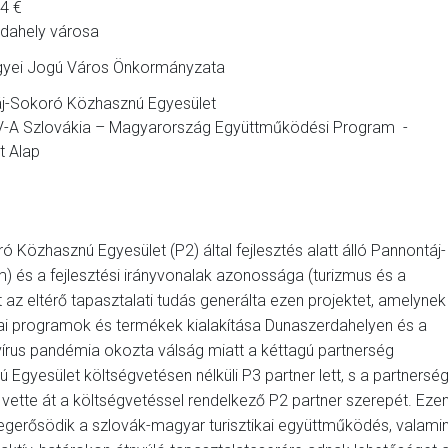
4 €
dahely városa
yei Jogú Város Önkormányzata
j-Sokoró Közhasznú Egyesület
 V-A Szlovákia – Magyarország Együttműködési Program -
t Alap
Közhasznú Egyesület (P2) által fejlesztés alatt álló Pannontáj-
 és a fejlesztési irányvonalak azonossága (turizmus és a
 az eltérő tapasztalati tudás generálta ezen projektet, amelynek
mai programok és termékek kialakítása Dunaszerdahelyen és a
írus pandémia okozta válság miatt a kéttagú partnerség
Egyesület költségvetésen nélküli P3 partner lett, s a partnersé
tte át a költségvetéssel rendelkező P2 partner szerepét. Eze
gerősödik a szlovák-magyar turisztikai együttműködés, valamin