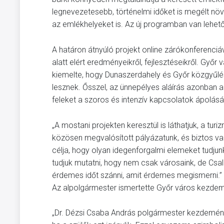
legnevezetesebb, történelmi időket is megélt növ
az emlékhelyeket is. Az új programban van lehető
A határon átnyúló projekt online zárókonferenci
alatt elért eredményeikről, fejlesztéseikről. Gy
kiemelte, hogy Dunaszerdahely és Győr közgyűlés
lesznek. Ősszel, az ünnepélyes aláírás azonban 
feleket a szoros és intenzív kapcsolatok ápolás
„A mostani projekten keresztül is láthatjuk, a tu
közösen megvalósított pályázatunk, és biztos vag
célja, hogy olyan idegenforgalmi elemeket tudju
tudjuk mutatni, hogy nem csak városaink, de Csal
érdemes időt szánni, amit érdemes megismerni.” –
Az alpolgármester ismertette Győr város kezdemén
„Dr. Dézsi Csaba András polgármester kezdemény