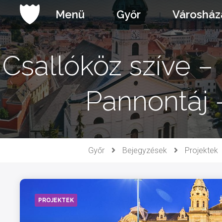
Ugrás
Menü
Győr
Városház
a
tartalomhoz
Csallóköz szíve –
Pannontáj
Győr
Bejegyzések
Projektek
PROJEKTEK