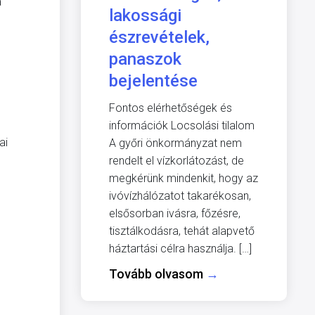
a
lakossági
észrevételek,
panaszok
bejelentése
Fontos elérhetőségek és
információk Locsolási tilalom
ai
A győri önkormányzat nem
rendelt el vízkorlátozást, de
megkérünk mindenkit, hogy az
ivóvízhálózatot takarékosan,
elsősorban ivásra, főzésre,
tisztálkodásra, tehát alapvető
háztartási célra használja. […]
Tovább olvasom
→