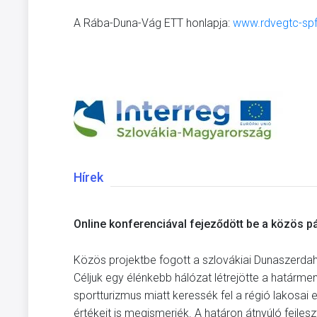
A Rába-Duna-Vág ETT honlapja:
www.rdvegtc-spf
Hírek
Online konferenciával fejeződött be a közös p
Közös projektbe fogott a szlovákiai Dunaszerda
Céljuk egy élénkebb hálózat létrejötte a határmen
sportturizmus miatt keressék fel a régió lakosai 
értékeit is megismerjék. A határon átnyúló fejle