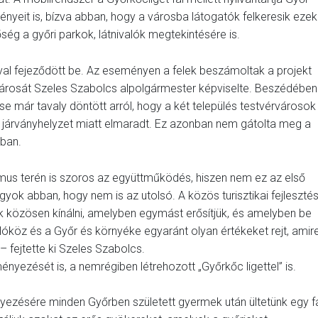
ényeit is, bízva abban, hogy a városba látogatók felkeresik ezek
ség a győri parkok, látnivalók megtekintésére is.
ával fejeződött be. Az eseményen a felek beszámoltak a projekt
őr városát Szeles Szabolcs alpolgármester képviselte. Beszédében
e már tavaly döntött arról, hogy a két település testvérvárosok
a járványhelyzet miatt elmaradt. Ez azonban nem gátolta meg a
ában.
rizmus terén is szoros az együttműködés, hiszen nem ez az első
yok abban, hogy nem is az utolsó. A közös turisztikai fejleszté
nk közösen kínálni, amelyben egymást erősítjük, és amelyben be
lóköz és a Győr és környéke egyaránt olyan értékeket rejt, amir
 fejtette ki Szeles Szabolcs.
yezését is, a nemrégiben létrehozott „Győrkőc ligettel” is.
ezésére minden Győrben született gyermek után ültetünk egy fá