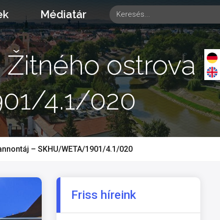
ek
Médiatár
 Žitného ostrova –
01/4.1/020
 Pannontáj – SKHU/WETA/1901/4.1/020
Friss híreink