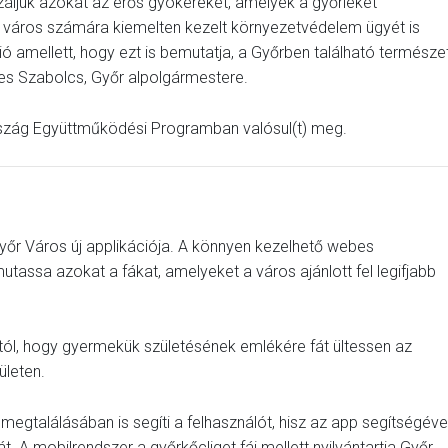
izáljuk azokat az erős gyökereket, amelyek a győrieket
a város számára kiemelten kezelt környezetvédelem ügyét is
ió amellett, hogy ezt is bemutatja, a Győrben található természet
les Szabolcs, Győr alpolgármestere.
ország Együttműködési Programban valósul(t) meg.
Győr Város új applikációja. A könnyen kezelhető webes
assa azokat a fákat, amelyeket a város ajánlott fel legifjabb
ostól, hogy gyermekük születésének emlékére fát ültessen az
ületen.
 megtalálásában is segíti a felhasználót, hisz az app segítségéve
. A mobilrendszer a győrkőcliget fái mellett nyilvántartja Győr