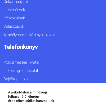
Önkormányzat
Intézmények
Közgyűlések
Választások
Akadálymentesítési nyilatkozat
Telefonkönyv
Polgármesteri Hivatal
Lakossági kapcsolat
Sajtókapcsolat
A weboldalon a minőségi
felhasználói élmény
érdekében sütiket használunk.
© 2026 Győr Megyei Jogú Város • Minden jog fenntartva!