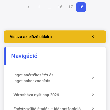
1
…
16
17
18
Vissza az előző oldalra
Navigáció
Ingatlanértékesítés és
Ingatlanhasznosítás
Városháza nyílt nap 2026
Esővízgyűjtő átadás – időpontfoglaló