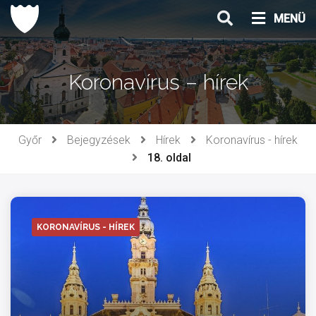
Ugrás
MENÜ
a
tartalomhoz
Koronavírus – hírek
Győr
Bejegyzések
Hírek
Koronavírus - hírek
18. oldal
KORONAVÍRUS - HÍREK