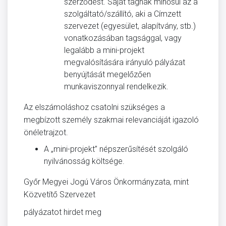
szerződést. Saját tagnak minősül az a
szolgáltató/szállító, aki a Címzett
szervezet (egyesület, alapítvány, stb.)
vonatkozásában tagsággal, vagy
legalább a mini-projekt
megvalósítására irányuló pályázat
benyújtását megelőzően
munkaviszonnyal rendelkezik.
Az elszámoláshoz csatolni szükséges a
megbízott személy szakmai relevanciáját igazoló
önéletrajzot.
A „mini-projekt” népszerűsítését szolgáló
nyilvánosság költsége.
Győr Megyei Jogú Város Önkormányzata, mint
Közvetítő Szervezet
pályázatot hirdet meg