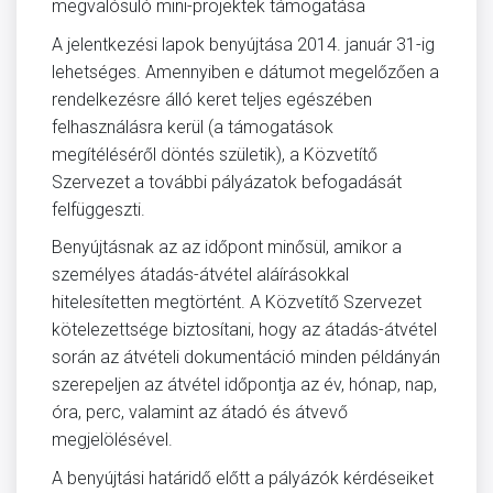
megvalósuló mini-projektek támogatása
A jelentkezési lapok benyújtása 2014. január 31-ig
lehetséges. Amennyiben e dátumot megelőzően a
rendelkezésre álló keret teljes egészében
felhasználásra kerül (a támogatások
megítéléséről döntés születik), a Közvetítő
Szervezet a további pályázatok befogadását
felfüggeszti.
Benyújtásnak az az időpont minősül, amikor a
személyes átadás-átvétel aláírásokkal
hitelesítetten megtörtént. A Közvetítő Szervezet
kötelezettsége biztosítani, hogy az átadás-átvétel
során az átvételi dokumentáció minden példányán
szerepeljen az átvétel időpontja az év, hónap, nap,
óra, perc, valamint az átadó és átvevő
megjelölésével.
A benyújtási határidő előtt a pályázók kérdéseiket