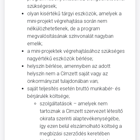
szükségesek;
olyan kisértékű tárgyi eszközök, amelyek a
mini-projekt végrehajtása során nem
nélkülözhetetlenek, de a program
megvalósításának színvonalát nagyban
emelik;
a mini-projektek végrehajtásához szükséges
nagyértékű eszközök bérlése;
helyszín bérlése, amennyiben az adott
helyszín nem a Címzett saját vagy az
önkormányzat tulajdonában van;
saját teljesítés esetén bruttó munkabér- és
bérjárulék költsége;
szolgáltatások – amelyek nem
tartoznak a Címzett szervezet létesítő
okirata szerinti alaptevékenységébe,
így ezen belül elszámolható költség a
megbízási szerződés keretében