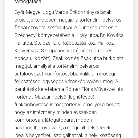
támogatása.
Győr Megyei Jogú Város Önkormányzatának
projektje keretében megújul a történelmi belváros
fizikai szövete, sétálóutcái. A Dunakapu tér és a
Széchenyi környezetében a Király utca, Dr. Kovács
Pál utca, Stelczer L. u, Káposztás köz, Hal köz,
Kenyér köz, Szappanos köz (Dunakapu tér és
Apáca u. között), Zsák köz és Zsák utca burkolata
megújul, amellyel a történelmi belvárosi
sétálóövezet komfortosabbá válik, a minőségi
fejlesztéssel egységes városkép valósul meg. A
beruházás keretében a Rómer Flóris Művészeti és
Történeti Múzeum belső (léghűtéses)
funkcióbővítése is megtörténik, amellyel amellett,
hogy az intézmény minden évszakban
komfortosan, látogatóbarát módon
hasznosíthatóvá válik, a megújult belső terek
ideális helyszínéül szolgálhatnak a helyi közösség