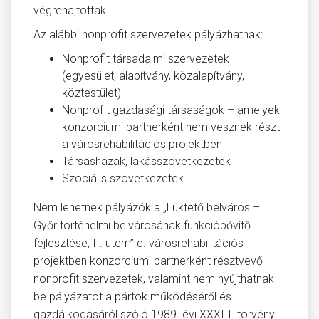
végrehajtottak.
Az alábbi nonprofit szervezetek pályázhatnak:
Nonprofit társadalmi szervezetek
(egyesület, alapítvány, közalapítvány,
köztestület)
Nonprofit gazdasági társaságok – amelyek
konzorciumi partnerként nem vesznek részt
a városrehabilitációs projektben
Társasházak, lakásszövetkezetek
Szociális szövetkezetek
Nem lehetnek pályázók a „Lüktető belváros –
Győr történelmi belvárosának funkcióbővítő
fejlesztése, II. ütem” c. városrehabilitációs
projektben konzorciumi partnerként résztvevő
nonprofit szervezetek, valamint nem nyújthatnak
be pályázatot a pártok működéséről és
gazdálkodásáról szóló 1989. évi XXXIII. törvény