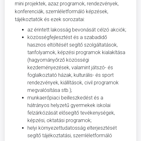
mini projektek, azaz programok, rendezvények,
konferenciák, szemléletformáló képzések,
tájékoztatók és ezek sorozatai:
az érintett lakosság bevonását célzó akciók;
közösségfejlesztést és a szabadidő
hasznos eltöltését segítő szolgáltatások,
tanfolyamok, képzési programok kialakítása
(hagyományőrző közösségi
kezdeményezések, valamint játszó- és
foglalkoztató házak, kulturális- és sport
rendezvények, kiállítások, civil programok
megvalósítása stb.);
munkaerőpiaci beilleszkedést és a
hátrányos helyzetű gyermekek iskolai
felzárkózását elősegítő tevékenységek,
képzési, oktatási programok;
helyi környezettudatosság elterjesztését
segítő tájékoztatási, szemléletformáló