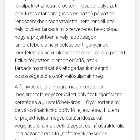
lokálpatriotizmusát erősíteni. További pályázati
célkitűzés standard (uniós és hazai) pályázati
rendszerekben tapasztalattal nem rendelkező
helyi civil és társadalmi szervezetek bevonása,
hogy a projektben a helyi adottságok
ismeretében, a helyi célcsoport igényeinek
megfelelő és helyi lakosságot mobilizáló, a projekt
fizikai fejlesztési elemeit erősítő, azok
társadalmasítását és elfogadásukat segítő
közösségépítő akciók valósuljanak meg.
A felhívás célja a Programalap keretében
meghirdetett, egyszerűsített pályázati eljárásrend
keretében a „Lüktető belváros – Győr történelmi
belvárosának funkcióbővítő fejlesztése, II. ütem”
c. projekt teljes megvalósítási időszakát
végigkísérő, annak célkitűzéseit és infrastrukturális
beruházásait erősítő „soft” tevékenységek