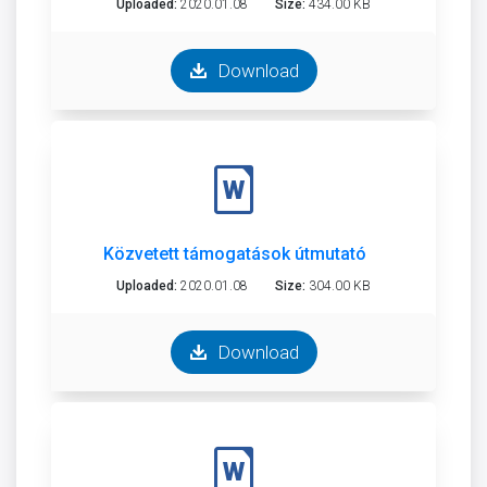
Uploaded:
2020.01.08
Size:
434.00 KB
Download
Közvetett támogatások útmutató
Uploaded:
2020.01.08
Size:
304.00 KB
Download