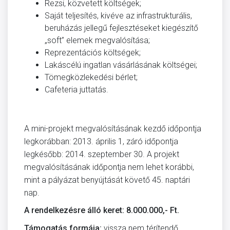
Rezsi, közvetett költségek;
Saját teljesítés, kivéve az infrastrukturális,
beruházás jellegű fejlesztéseket kiegészítő
„soft” elemek megvalósítása;
Reprezentációs költségek;
Lakáscélú ingatlan vásárlásának költségei;
Tömegközlekedési bérlet;
Cafeteria juttatás.
A mini-projekt megvalósításának kezdő időpontja
legkorábban: 2013. április 1, záró időpontja
legkésőbb: 2014. szeptember 30. A projekt
megvalósításának időpontja nem lehet korábbi,
mint a pályázat benyújtását követő 45. naptári
nap.
A rendelkezésre álló keret: 8.000.000,- Ft.
Támogatás formája:
vissza nem térítendő