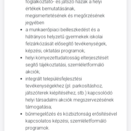
foglalkoztató- és játszó házak a helyi
értékek bemutatásának,
megismertetésének és megőrzésének
jegyében
a munkaerőpiaci beilleszkedést és a
hátrányos helyzetű gyermekek iskolai
felzárkózását elősegítő tevékenységek,
képzési, oktatási programok;
helyi környezettudatosság elterjesztését
segítő tájékoztatási, szemléletformáló
akciók;
integrált településfejlesztési
tevékenységekhez (pl. parkosításhoz,
játszóterek kiépítéséhez, stb.) kapcsolódó
helyi társadalmi akciók megszervezésének
támogatása;
bűnmegelőzés és közbiztonság erősítésével
kapcsolatos képzési, szemléletformáló
programok.