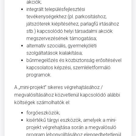
akciók;
integrált településfejlesztési
tevékenységekhez (pl. parkosításhoz,
játszóterek kiépítéséhez, parlagfű irtásához
stb.) kapcsolódó helyi társadalmi akciók
megszervezésének támogatása;
alternatív szociális, gyermekjóléti
szolgáltatások kialakítása;
bűnmegelőzés és közbiztonság erősítésével
kapcsolatos képzési, szemléletformáló
programok.
A „mini-projekt” sikeres végrehajtásához /
megvalósításához közvetlenül kapcsolódó alábbi
költségek számolhatók el:
forgóeszközök;
kisértékű tárgyi eszközök, amelyek a mini-
projekt végrehajtása során a megvalósuló
program lebonyolításához elengedhetetlenül