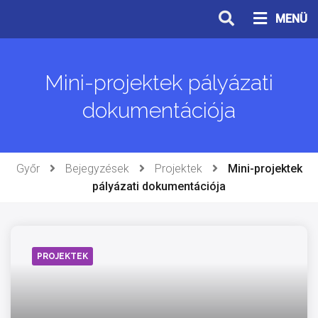
Ugrás
MENÜ
a
tartalomhoz
Mini-projektek pályázati
dokumentációja
Győr
Bejegyzések
Projektek
Mini-projektek
pályázati dokumentációja
PROJEKTEK