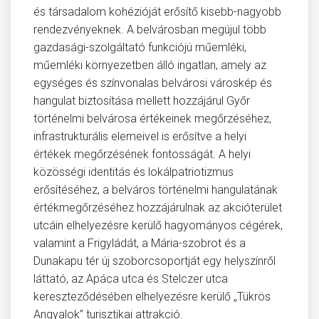
és társadalom kohézióját erősítő kisebb-nagyobb
rendezvényeknek. A belvárosban megújul több
gazdasági-szolgáltató funkciójú műemléki,
műemléki környezetben álló ingatlan, amely az
egységes és színvonalas belvárosi városkép és
hangulat biztosítása mellett hozzájárul Győr
történelmi belvárosa értékeinek megőrzéséhez,
infrastrukturális elemeivel is erősítve a helyi
értékek megőrzésének fontosságát. A helyi
közösségi identitás és lokálpatriotizmus
erősítéséhez, a belváros történelmi hangulatának
értékmegőrzéséhez hozzájárulnak az akcióterület
utcáin elhelyezésre kerülő hagyományos cégérek,
valamint a Frigyládát, a Mária-szobrot és a
Dunakapu tér új szoborcsoportját egy helyszínről
láttató, az Apáca utca és Stelczer utca
kereszteződésében elhelyezésre kerülő „Tükrös
Angyalok” turisztikai attrakció.