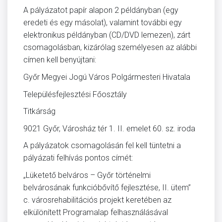
A pályázatot papír alapon 2 példányban (egy
eredeti és egy másolat), valamint további egy
elektronikus példányban (CD/DVD lemezen), zárt
csomagolásban, kizárólag személyesen az alábbi
címen kell benyújtani:
Győr Megyei Jogú Város Polgármesteri Hivatala
Településfejlesztési Főosztály
Titkárság
9021 Győr, Városház tér 1. II. emelet 60. sz. iroda
A pályázatok csomagolásán fel kell tüntetni a
pályázati felhívás pontos címét:
„Lüketető belváros – Győr történelmi
belvárosának funkcióbővítő fejlesztése, II. ütem”
c. városrehabilitációs projekt keretében az
elkülönített Programalap felhasználásával