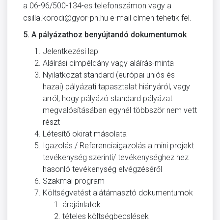
a 06-96/500-134-es telefonszámon vagy a
csilla.korodi@gyor-ph.hu e-mail címen tehetik fel.
5. A
pályázathoz benyújtandó dokumentumok
Jelentkezési lap
Aláírási címpéldány vagy aláírás-minta
Nyilatkozat standard (európai uniós és
hazai) pályázati tapasztalat hiányáról, vagy
arról, hogy pályázó standard pályázat
megvalósításában egynél többször nem vett
részt
Létesítő okirat másolata
Igazolás / Referenciaigazolás a mini projekt
tevékenység szerinti/ tevékenységhez hez
hasonló tevékenység elvégzéséről
Szakmai program
Költségvetést alátámasztó dokumentumok
árajánlatok
tételes költségbecslések