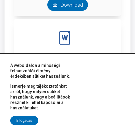
Download
Támogatható tevékenységek és elszámolható költs
Uploaded:
2020.01.08
Size:
16.54 KB
A weboldalon a minőségi
felhasználói élmény
érdekében sütiket használunk.
Download
Ismerje meg tájékoztatónkat
arról, hogy milyen sütiket
használunk, vagy a
beállítások
résznél ki lehet kapcsolni a
használatukat.
Elfogadás
Útmutató