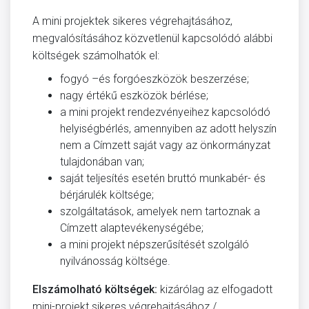
A mini projektek sikeres végrehajtásához,
megvalósításához közvetlenül kapcsolódó alábbi
költségek számolhatók el:
fogyó –és forgóeszközök beszerzése;
nagy értékű eszközök bérlése;
a mini projekt rendezvényeihez kapcsolódó
helyiségbérlés, amennyiben az adott helyszín
nem a Címzett saját vagy az önkormányzat
tulajdonában van;
saját teljesítés esetén bruttó munkabér- és
bérjárulék költsége;
szolgáltatások, amelyek nem tartoznak a
Címzett alaptevékenységébe;
a mini projekt népszerűsítését szolgáló
nyilvánosság költsége.
Elszámolható költségek:
kizárólag az elfogadott
mini-projekt sikeres végrehajtásához /