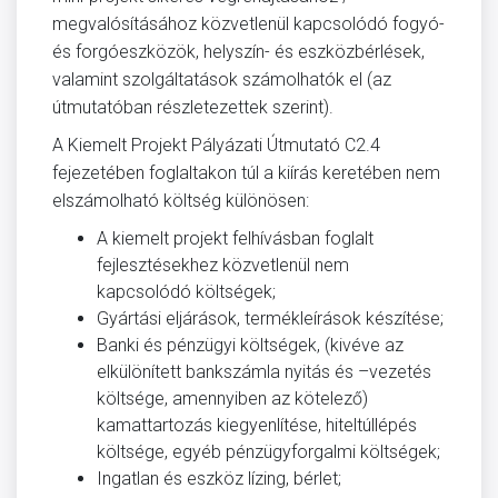
megvalósításához közvetlenül kapcsolódó fogyó-
és forgóeszközök, helyszín- és eszközbérlések,
valamint szolgáltatások számolhatók el (az
útmutatóban részletezettek szerint).
A Kiemelt Projekt Pályázati Útmutató C2.4
fejezetében foglaltakon túl a kiírás keretében nem
elszámolható költség különösen:
A kiemelt projekt felhívásban foglalt
fejlesztésekhez közvetlenül nem
kapcsolódó költségek;
Gyártási eljárások, termékleírások készítése;
Banki és pénzügyi költségek, (kivéve az
elkülönített bankszámla nyitás és –vezetés
költsége, amennyiben az kötelező)
kamattartozás kiegyenlítése, hiteltúllépés
költsége, egyéb pénzügyforgalmi költségek;
Ingatlan és eszköz lízing, bérlet;