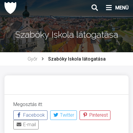
Ugrás
MENÜ
a
tartalomhoz
Szabóky Iskola látogatása
Győr
Szabóky Iskola látogatása
Megosztás itt:
Facebook
Twitter
Pinterest
E-mail