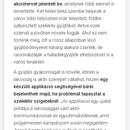
akciótervet jelentett be
, amelynek több elemét is
ismertette. Két héten belül üzembe helyezik a
város több helyszínén már telepített, földbe
süllyesztett szelektív gyűjtőket, illetve ezek
számát a jövőben növelni fogják. Ahol ez nem
történik meg, ott a rossz állapotban lévő
gyűjtőedényeket harang alakúra cserélik, de
racionalizálják a hulladékgyűjtők elhelyezését is a
város területén.
A gyűjtés gyakoriságát is növelik, ebben a
lakosság is aktív szerepet vállalhat, hiszen
egy
készülő applikáció segítségével bárki
bejelentheti majd, ha problémát tapasztal a
szelektív szigeteknél
. „
Az applikáció egy újabb
példája a lakossággal való aktív
kommunikációnak és együttműködésnek, amit
polgármesteri kampányom során megígértem.