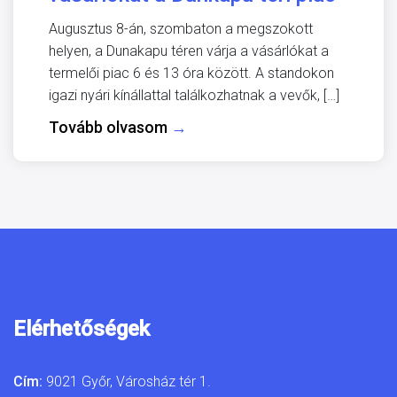
Augusztus 8-án, szombaton a megszokott
helyen, a Dunakapu téren várja a vásárlókat a
termelői piac 6 és 13 óra között. A standokon
igazi nyári kínállattal találkozhatnak a vevők, […]
Tovább olvasom
→
Elérhetőségek
Cím:
9021 Győr, Városház tér 1.