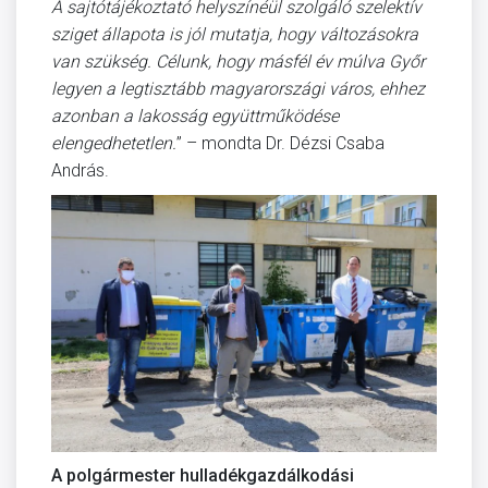
A sajtótájékoztató helyszínéül szolgáló szelektív
sziget állapota is jól mutatja, hogy változásokra
van szükség. Célunk, hogy másfél év múlva Győr
legyen a legtisztább magyarországi város, ehhez
azonban a lakosság együttműködése
elengedhetetlen.
” – mondta Dr. Dézsi Csaba
András.
A polgármester hulladékgazdálkodási