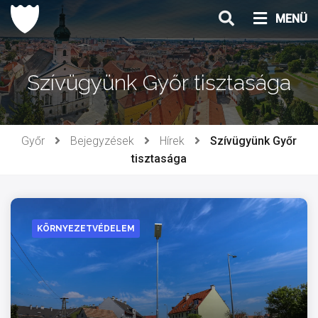
Ugrás
MENÜ
a
tartalomhoz
Szívügyünk Győr tisztasága
Győr
Bejegyzések
Hírek
Szívügyünk Győr
tisztasága
KÖRNYEZETVÉDELEM