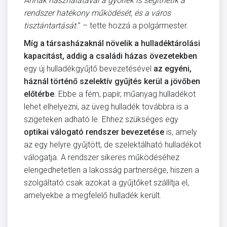
Annak használatával a győriek is segíthetik a
rendszer hatékony működését, és a város
tisztántartását.
” – tette hozzá a polgármester.
Míg a társasházaknál növelik a hulladéktárolási
kapacitást, addig a családi házas övezetekben
egy új hulladékgyűjtő bevezetésével
az egyéni,
háznál történő szelektív gyűjtés kerül a jövőben
előtérbe
. Ebbe a fém, papír, műanyag hulladékot
lehet elhelyezni, az üveg hulladék továbbra is a
szigeteken adható le. Ehhez szükséges egy
optikai válogató rendszer bevezetése
is, amely
az egy helyre gyűjtött, de szelektálható hulladékot
válogatja. A rendszer sikeres működéséhez
elengedhetetlen a lakosság partnersége, hiszen a
szolgáltató csak azokat a gyűjtőket szállítja el,
amelyekbe a megfelelő hulladék került.