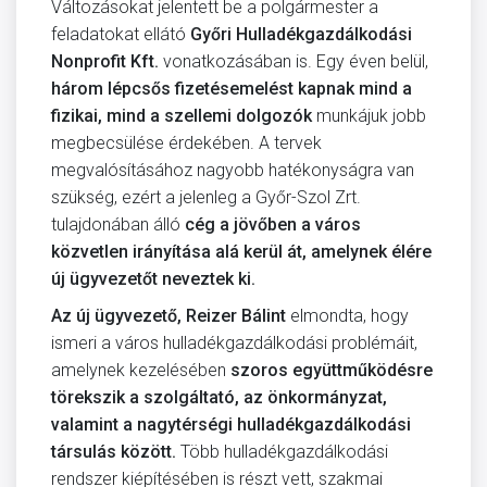
Változásokat jelentett be a polgármester a
feladatokat ellátó
Győri Hulladékgazdálkodási
Nonprofit Kft.
vonatkozásában is. Egy éven belül,
három lépcsős fizetésemelést kapnak mind a
fizikai, mind a szellemi dolgozók
munkájuk jobb
megbecsülése érdekében. A tervek
megvalósításához nagyobb hatékonyságra van
szükség, ezért a jelenleg a Győr-Szol Zrt.
tulajdonában álló
cég a jövőben a város
közvetlen irányítása alá kerül át, amelynek élére
új ügyvezetőt neveztek ki.
Az új ügyvezető, Reizer Bálint
elmondta, hogy
ismeri a város hulladékgazdálkodási problémáit,
amelynek kezelésében
szoros együttműködésre
törekszik a szolgáltató, az önkormányzat,
valamint a nagytérségi hulladékgazdálkodási
társulás között.
Több hulladékgazdálkodási
rendszer kiépítésében is részt vett, szakmai