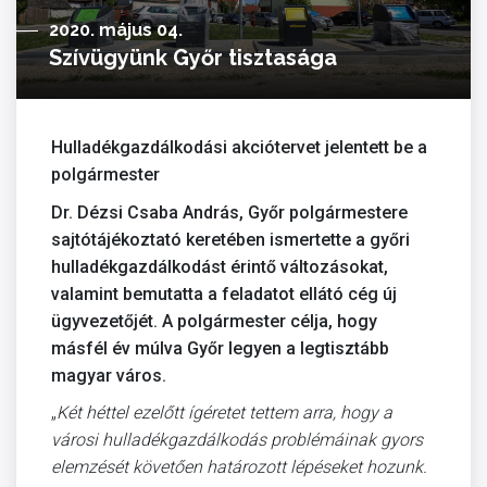
2020. május 04.
Szívügyünk Győr tisztasága
Hulladékgazdálkodási akciótervet jelentett be a
polgármester
Dr. Dézsi Csaba András, Győr polgármestere
sajtótájékoztató keretében ismertette a győri
hulladékgazdálkodást érintő változásokat,
valamint bemutatta a feladatot ellátó cég új
ügyvezetőjét. A polgármester célja, hogy
másfél év múlva Győr legyen a legtisztább
magyar város.
„
Két héttel ezelőtt ígéretet tettem arra, hogy a
városi hulladékgazdálkodás problémáinak gyors
elemzését követően határozott lépéseket hozunk.