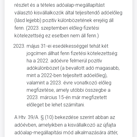
részlet és a tételes adóalap-megállapítást
választó kisvállalkozók által teljesítendő adóelőleg
(lásd lejjebb) pozitív különbözetének erejéig áll
fenn. (2023. szeptemberi előleg-fizetési
kötelezettség ez esetben nem áll fenn.)
május 31-ei esedékességgel tehát két
jogcímen állhat fenn fizetési kötelezettség:
ha a 2022. adóévre felmerül pozitív
adókülönbözet (a bevallott adó magasabb,
mint a 2022-ben teljesített adóelőleg),
valamint a 2023. évre vonatkozó előleg
megfizetése, amely utóbbi összegbe a
2023. március 15-én már megfizetett
előleget be lehet számítani.
A Htv. 39/A. § (10) bekezdése szerint abban az
adóévben, amelyikben a kisvállalkozó az újfajta
adóalap-megállapítási mód alkalmazására áttér,