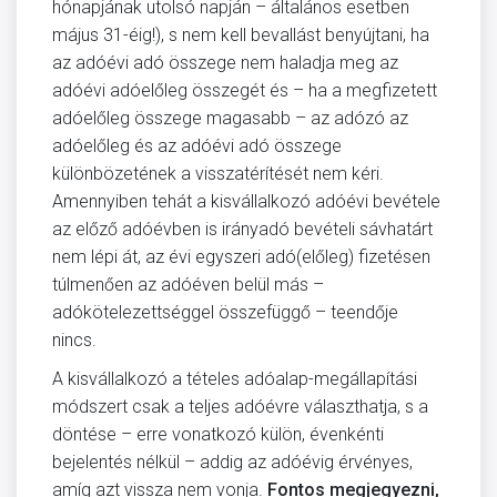
hónapjának utolsó napján – általános esetben
május 31-éig!), s nem kell bevallást benyújtani, ha
az adóévi adó összege nem haladja meg az
adóévi adóelőleg összegét és – ha a megfizetett
adóelőleg összege magasabb – az adózó az
adóelőleg és az adóévi adó összege
különbözetének a visszatérítését nem kéri.
Amennyiben tehát a kisvállalkozó adóévi bevétele
az előző adóévben is irányadó bevételi sávhatárt
nem lépi át, az évi egyszeri adó(előleg) fizetésen
túlmenően az adóéven belül más –
adókötelezettséggel összefüggő – teendője
nincs.
A kisvállalkozó a tételes adóalap-megállapítási
módszert csak a teljes adóévre választhatja, s a
döntése – erre vonatkozó külön, évenkénti
bejelentés nélkül – addig az adóévig érvényes,
amíg azt vissza nem vonja.
Fontos megjegyezni,