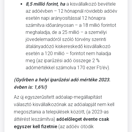
8,5 millió forint, ha
a kisvállalkozó bevétele
az adóévben – 12 hónapnál rövidebb adóév
esetén napi arányosítással 12 hónapra
számítva időarányosan – a 18 millió forintot
meghaladja, de a 25 millió – a személyi
jövedelemadóról szóló törvény szerinti
átalányadózó kiskereskedő kisvállalkozó
esetén a 120 millió – forintot nem haladja
meg (az iparűzési adó összege 2 %
adómértékkel számolva 170 ezer Ft/év).
(Győrben a helyi iparűzési adó mértéke 2023.
évben is: 1,6%!)
Az új egyszerűsített adóalap-megállapítást
választó kisvállalkozónak az adóalapját nem kell
megosztania a települések között, (a 2023-as
áttérést leszámítva)
adóelőleget évente csak
egyszer kell fizetnie
(az adóév ötödik