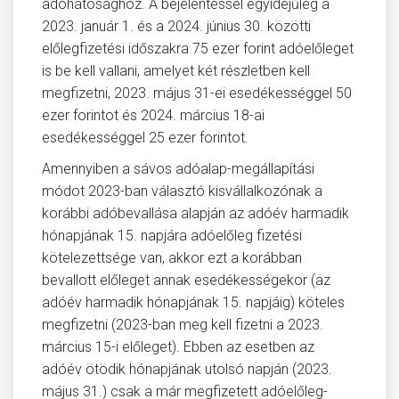
adóhatósághoz. A bejelentéssel egyidejűleg a
2023. január 1. és a 2024. június 30. közötti
előlegfizetési időszakra 75 ezer forint adóelőleget
is be kell vallani, amelyet két részletben kell
megfizetni, 2023. május 31-ei esedékességgel 50
ezer forintot és 2024. március 18-ai
esedékességgel 25 ezer forintot.
Amennyiben a sávos adóalap-megállapítási
módot 2023-ban választó kisvállalkozónak a
korábbi adóbevallása alapján az adóév harmadik
hónapjának 15. napjára adóelőleg fizetési
kötelezettsége van, akkor ezt a korábban
bevallott előleget annak esedékességekor (az
adóév harmadik hónapjának 15. napjáig) köteles
megfizetni (2023-ban meg kell fizetni a 2023.
március 15-i előleget). Ebben az esetben az
adóév ötödik hónapjának utolsó napján (2023.
május 31.) csak a már megfizetett adóelőleg-