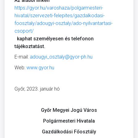
Az alábbi linken
https://gyor.hu/varoshaza/polgarmesteri-
hivatal/szervezeti-felepites/gazdalkodasi-
foosztaly/adougyi-osztaly/ado-nyilvantartasi-
csoport/
kaphat személyesen és telefonon
tájékoztatást.
E-mail:
adougyi_osztaly@gyor-ph.hu
Web:
www.gyor.hu
Győr, 2023. január hó
Győr Megyei Jogú Város
Polgármesteri Hivatala
Gazdálkodási Főosztály