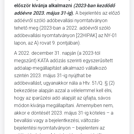
először
kívánja alkalmazni
(2023-ban kezdődő
adóévre 2023. május 31-ig
).
A bejelentés az előző
adóévről szóló adóbevallási nyomtatványon
tehető meg (2023-ban a 2022. adóévről szóló
adóbevallási nyomtatványon [22HIPAK] az NY-01
lapon, az A) rovat 9. pontjában).
A 2022. december 31. napján (a 2023-tól
megszűnt) KATA adózás szerinti egyszerűsített
adóalap-megállapítást alkalmazó vállalkozó
szintén 2023. május 31-ig nyújthat be
adóbevallást, ugyanakkor nála a Htv. 51/Q. § (2)
bekezdése alapján azzal a vélelemmel kell élni,
hogy az iparűzési adó alapját az újfajta, sávos
módon kívánja megállapítani. Amennyiben nem,
akkor e döntését 2023. május 31-ig köteles – a
bevallási vagy a bejelentkezési, változás-
bejelentési nyomtatványon – bejelenteni az