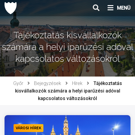
Ugrás
MENÜ
a
tartalomhoz
Tájékoztatás kisvállalkozók
számára a helyi iparűzési adóval
kapcsolatos változásokról
Győr
Bejegyzések
Hírek
Tájékoztatás
kisvállalkozók számára a helyi iparűzési adóval
kapcsolatos változásokról
VÁROSI HÍREK