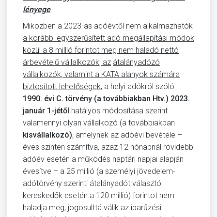
lényege
Miközben a 2023-as adóévtől nem alkalmazhatók
a korábbi egyszerűsített adó megállapítási módok
közül a 8 millió forintot meg nem haladó nettó
árbevételű vállalkozók, az
átalányadózó
vállalkozók, valamint a KATA alanyok számára
biztosított lehetőségek
, a helyi adókról szóló
1990. évi C. törvény (a továbbiakban Htv.)
2023.
január 1-jétől
hatályos módosítása szerint
valamennyi olyan vállalkozó (a továbbiakban
kisvállalkozó)
, amelynek az adóévi bevétele –
éves szinten számítva, azaz 12 hónapnál rövidebb
adóév esetén a működés naptári napjai alapján
évesítve – a 25 millió (a személyi jövedelem-
adótörvény szerinti átalányadót választó
kereskedők esetén a 120 millió) forintot nem
haladja meg, jogosulttá válik az iparűzési