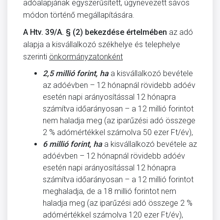
adóalapjának egyszerűsített, úgynevezett sávos
módon történő megállapítására.
A Htv. 39/A. § (2) bekezdése értelmében
az adó
alapja a kisvállalkozó székhelye és telephelye
szerinti
önkormányzatonként
2,5 millió forint, ha
a kisvállalkozó bevétele
az adóévben – 12 hónapnál rövidebb adóév
esetén napi arányosítással 12 hónapra
számítva időarányosan – a 12 millió forintot
nem haladja meg (az iparűzési adó összege
2 % adómértékkel számolva 50 ezer Ft/év),
6 millió forint, ha
a kisvállalkozó bevétele az
adóévben – 12 hónapnál rövidebb adóév
esetén napi arányosítással 12 hónapra
számítva időarányosan – a 12 millió forintot
meghaladja, de a 18 millió forintot nem
haladja meg (az iparűzési adó összege 2 %
adómértékkel számolva 120 ezer Ft/év),