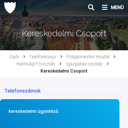
Ugrás
MENÜ
a
tartalomhoz
Kereskedelmi Csoport
Győr
Telefonkönyv
Polgármesteri Hivatal
Hatósági Főosztály
Igazgatási osztály
Kereskedelmi Csoport
Telefonszámok
kereskedelmi ügyintéző