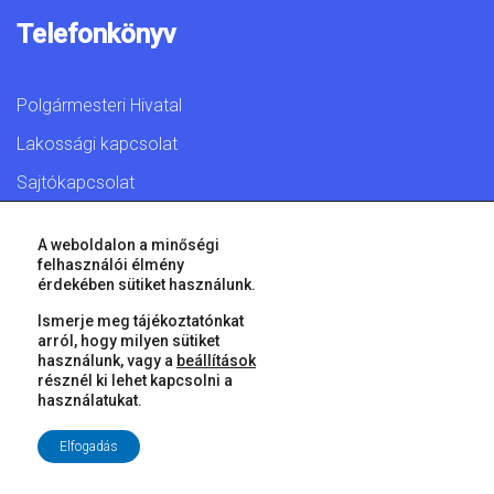
Telefonkönyv
Polgármesteri Hivatal
Lakossági kapcsolat
Sajtókapcsolat
A weboldalon a minőségi
felhasználói élmény
érdekében sütiket használunk.
© 2026 Győr Megyei Jogú Város • Minden jog fenntartva!
Ismerje meg tájékoztatónkat
arról, hogy milyen sütiket
használunk, vagy a
beállítások
résznél ki lehet kapcsolni a
használatukat.
Elfogadás