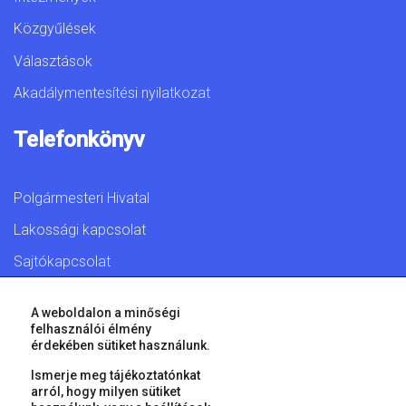
Közgyűlések
Választások
Akadálymentesítési nyilatkozat
Telefonkönyv
Polgármesteri Hivatal
Lakossági kapcsolat
Sajtókapcsolat
A weboldalon a minőségi
felhasználói élmény
érdekében sütiket használunk.
© 2026 Győr Megyei Jogú Város • Minden jog fenntartva!
Ismerje meg tájékoztatónkat
arról, hogy milyen sütiket