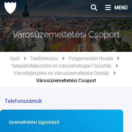
Ugrás
MENÜ
a
tartalomhoz
Városüzemeltetési Csoport
Győr
Telefonkönyv
Polgármesteri Hivatal
Településfejlesztési és Városstratégiai Főosztály
Városfejlesztési és Városüzemeltetési Osztály
Városüzemeltetési Csoport
Telefonszámok
üzemeltetési ügyintéző