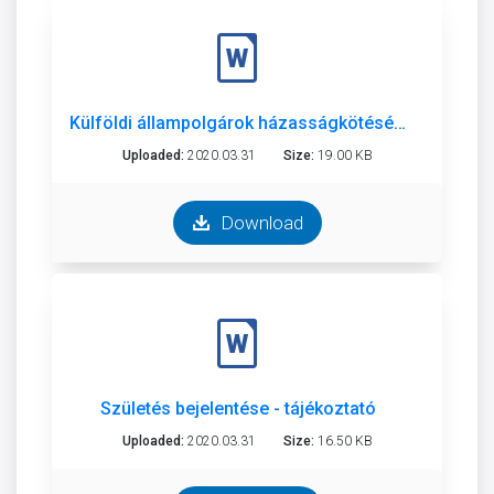
Külföldi állampolgárok házasságkötéséről tájékoztató
Uploaded:
2020.03.31
Size:
19.00 KB
Download
Születés bejelentése - tájékoztató
Uploaded:
2020.03.31
Size:
16.50 KB