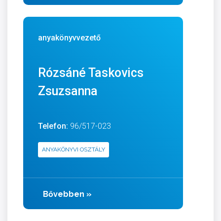
anyakönyvvezető
Rózsáné Taskovics
Zsuzsanna
Telefon:
96/517-023
ANYAKÖNYVI OSZTÁLY
Bővebben
»