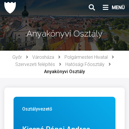
Ugrás
MENÜ
a
tartalomhoz
Anyakönyvi Osztály
Győr
Városháza
Polgármesteri Hivatal
Szervezeti felépítés
Hatósági Főosztály
Anyakönyvi Osztály
Osztályvezető