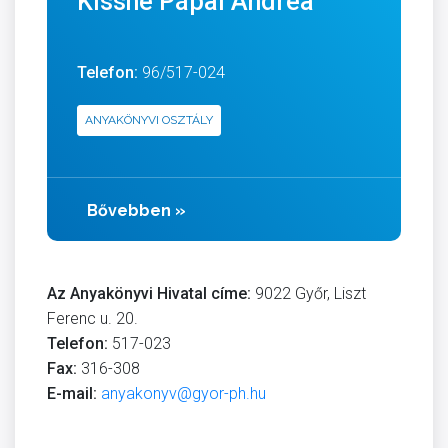
Kissné Pápai Andrea
Telefon:
96/517-024
ANYAKÖNYVI OSZTÁLY
Bővebben
»
Az Anyakönyvi Hivatal címe:
9022 Győr, Liszt
Ferenc u. 20.
Telefon:
517-023
Fax:
316-308
E-mail:
anyakonyv@gyor-ph.hu