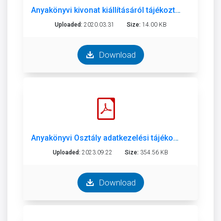
Anyakönyvi kivonat kiállításáról tájékoztató
Uploaded:
2020.03.31
Size:
14.00 KB
Download
Anyakönyvi Osztály adatkezelési tájékoztatója.pdf
Uploaded:
2023.09.22
Size:
354.56 KB
Download