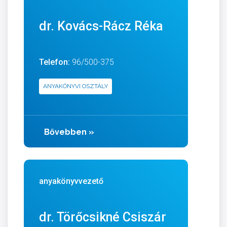
dr. Kovács-Rácz Réka
Telefon:
96/500-375
ANYAKÖNYVI OSZTÁLY
Bővebben
»
anyakönyvvezető
dr. Törőcsikné Csiszár