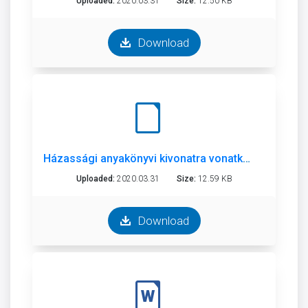
Uploaded:
2020.03.31
Size:
12.50 KB
Download
Házassági anyakönyvi kivonatra vonatkozó kérelem
Uploaded:
2020.03.31
Size:
12.59 KB
Download