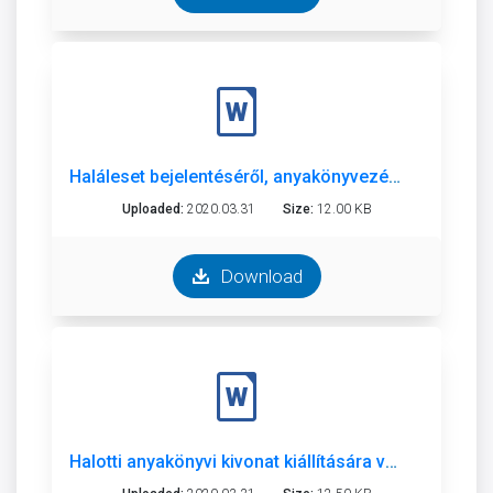
Haláleset bejelentéséről, anyakönyvezéséről tájékoztató
Uploaded:
2020.03.31
Size:
12.00 KB
Download
Halotti anyakönyvi kivonat kiállítására vonatkozó kérelem