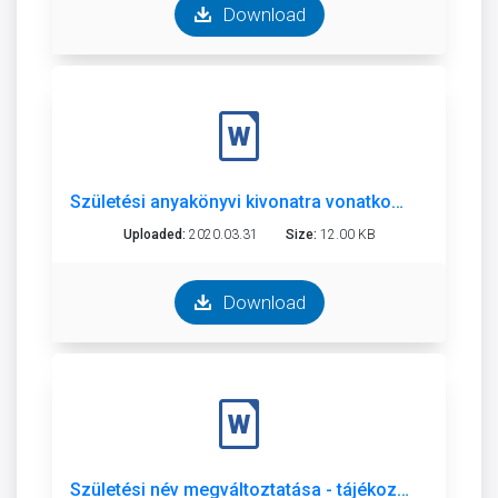
Download
Születési anyakönyvi kivonatra vonatkozó kérelem
Uploaded:
2020.03.31
Size:
12.00 KB
Download
Születési név megváltoztatása - tájékoztató (2026).doc