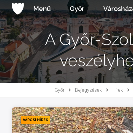
Ugrás
Menü
Győr
Városház
a
tartalomhoz
A Győr-Szol
veszélyhe
Győr
Bejegyzések
Hírek
VÁROSI HÍREK