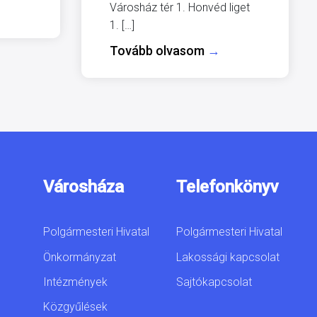
Városház tér 1. Honvéd liget
1. […]
Tovább olvasom
→
Városháza
Telefonkönyv
Polgármesteri Hivatal
Polgármesteri Hivatal
Önkormányzat
Lakossági kapcsolat
Intézmények
Sajtókapcsolat
Közgyűlések