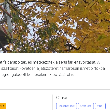
t feldarabolták, és megkezdték a sérül fák eltávolítását. A
 elszállítását követően a játszóteret hamarosan ismét birtokba
egrongálódott kerítéselemek pótlásáról is.
Címke
REK
Erzsébet liget
Győr-Szol
vihar