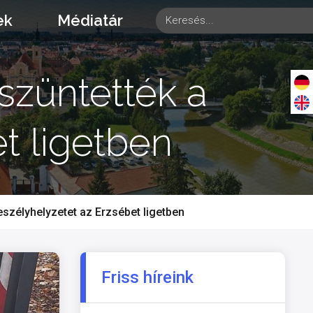
ek
Médiatár
szüntették a
t ligetben
szélyhelyzetet az Erzsébet ligetben
Friss híreink