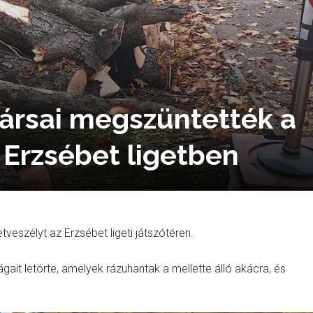
ársai megszüntették a
 Erzsébet ligetben
tveszélyt az Erzsébet ligeti játszótéren.
gait letörte, amelyek rázuhantak a mellette álló akácra, és