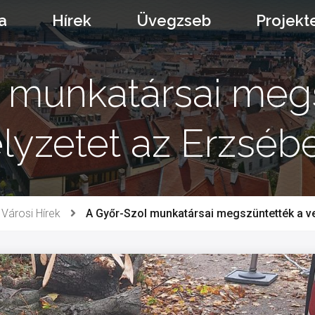
a
Hírek
Üvegzseb
Projekt
 munkatársai meg
lyzetet az Erzsébe
Városi Hírek
A Győr-Szol munkatársai megszüntették a ve