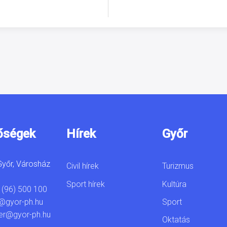
őségek
Hírek
Győr
yőr, Városház
Civil hírek
Turizmus
Sport hírek
Kultúra
 (96) 500 100
Sport
@gyor-ph.hu
er@gyor-ph.hu
Oktatás