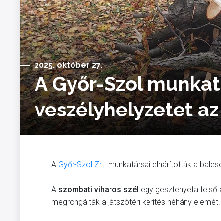
2025. október 27.
A Győr-Szol munkat
veszélyhelyzetet az
A
Győr-Szol Zrt.
munkatársai elhárították a balese
A
szombati viharos szél
egy gesztenyefa felső á
megrongálták a játszótéri kerítés néhány elemét.