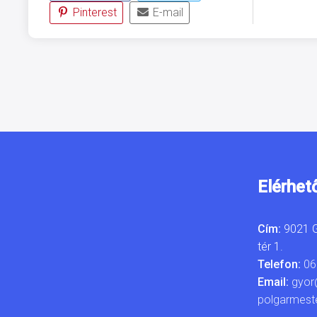
Pinterest
E-mail
Elérhet
Cím:
9021 G
tér 1.
Telefon:
06
Email:
gyor
polgarmest