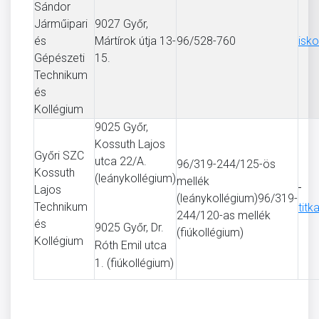
Sándor
Járműipari
9027 Győr,
és
Mártírok útja 13-
96/528-760
isko
Gépészeti
15.
Technikum
és
Kollégium
9025 Győr,
Kossuth Lajos
Győri SZC
utca 22/A.
96/319-244/125-ös
Kossuth
(leánykollégium)
mellék
Lajos
(leánykollégium)96/319-
Technikum
titk
244/120-as mellék
és
9025 Győr, Dr.
(fiúkollégium)
Kollégium
Róth Emil utca
1. (fiúkollégium)