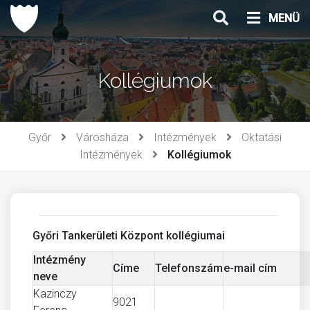
Ugrás
MENÜ
a
tartalomhoz
Kollégiumok
Győr
Városháza
Intézmények
Oktatási
Intézmények
Kollégiumok
Győri Tankerületi Központ kollégiumai
Intézmény
Címe
Telefonszám
e-mail cím
neve
Kazinczy
9021