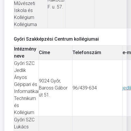
Művészeti
F. u. 57.
Iskola és
Kollégium
Kollégiuma
Győri Szakképzési Centrum kollégiumai
Intézmény
Címe
Telefonszám
e-m
neve
Győri SZC
Jedlik
Ányos
9024 Győr,
Gépipari és
Baross Gábor
96/439-634
jedl
Informatikai
út 51.
Technikum
és
Kollégium
Győri SZC
Lukács