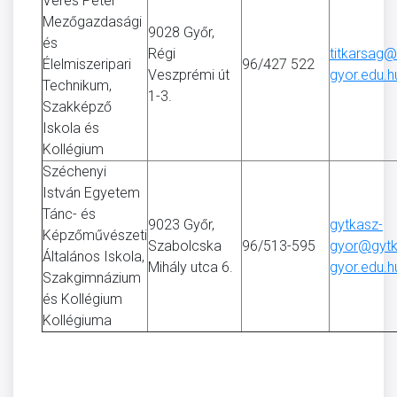
Veres Péter
Mezőgazdasági
9028 Győr,
és
Régi
titkarsag@
Élelmiszeripari
96/427 522
Veszprémi út
gyor.edu.h
Technikum,
1-3.
Szakképző
Iskola és
Kollégium
Széchenyi
István Egyetem
Tánc- és
9023 Győr,
gytkasz-
Képzőművészeti
Szabolcska
96/513-595
gyor@gytk
Általános Iskola,
Mihály utca 6.
gyor.edu.h
Szakgimnázium
és Kollégium
Kollégiuma