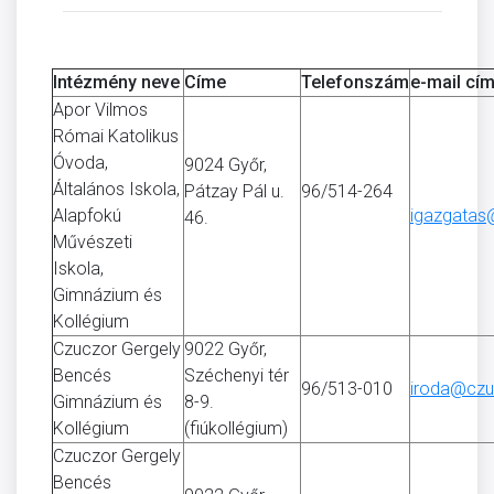
Intézmény neve
Címe
Telefonszám
e-mail cí
Apor Vilmos
Római Katolikus
Óvoda,
9024 Győr,
Általános Iskola,
Pátzay Pál u.
96/514-264
Alapfokú
igazgatas
46.
Művészeti
Iskola,
Gimnázium és
Kollégium
Czuczor Gergely
9022 Győr,
Bencés
Széchenyi tér
96/513-010
iroda@czu
Gimnázium és
8-9.
Kollégium
(fiúkollégium)
Czuczor Gergely
Bencés