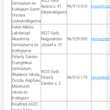
9022 Győr,
Gimnázium és
Apáca u. 41.
96/513-010
iroda@czu
Kollégium Szent
(lánykollégium)
Orsolya
Leánykollégiuma
Fehér Miklós
Labdarúgó
9027 Győr,
Akadémia
Nagysándor
96/529-005
gimnazium
Gimnáziuma és
József u. 31.
Kollégiuma
Péterfy Sándor
Evangélikus
Gimnázium,
9025 Győr,
Általános Iskola,
Péterfy
96/510-170
iskola@pet
Óvoda, Alapfokú
Sándor u. 2.
Művészeti
Iskola és
Kollégium
Kisalföldi ASZC