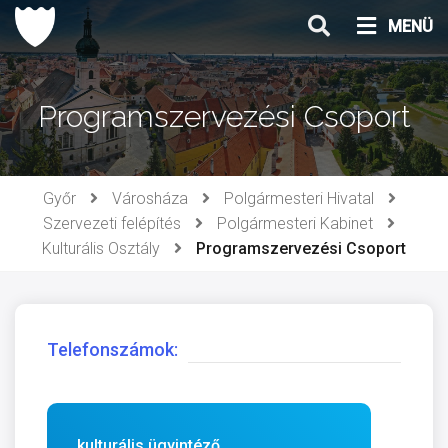
Ugrás
MENÜ
a
tartalomhoz
Programszervezési Csoport
Győr
Városháza
Polgármesteri Hivatal
Szervezeti felépítés
Polgármesteri Kabinet
Kulturális Osztály
Programszervezési Csoport
Telefonszámok:
kulturális ügyintéző