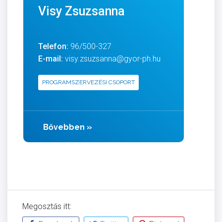
Visy Zsuzsanna
Telefon:
96/500-327
E-mail:
visy.zsuzsanna@gyor-ph.hu
PROGRAMSZERVEZÉSI CSOPORT
Bővebben
»
Megosztás itt: