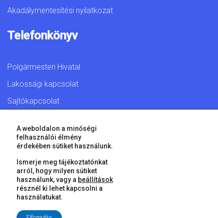
Akadálymentesítési nyilatkozat
Telefonkönyv
Polgármesteri Hivatal
Lakossági kapcsolat
Sajtókapcsolat
A weboldalon a minőségi
felhasználói élmény
érdekében sütiket használunk.
© 2026 Győr Megyei Jogú Város • Minden jog fenntartva!
Ismerje meg tájékoztatónkat
arról, hogy milyen sütiket
használunk, vagy a
beállítások
résznél ki lehet kapcsolni a
használatukat.
Elfogadás