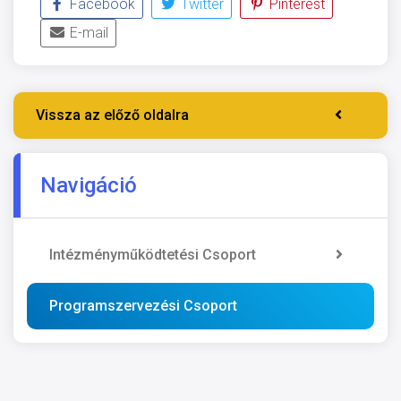
Facebook
Twitter
Pinterest
E-mail
Vissza az előző oldalra
Navigáció
Intézményműködtetési Csoport
Programszervezési Csoport