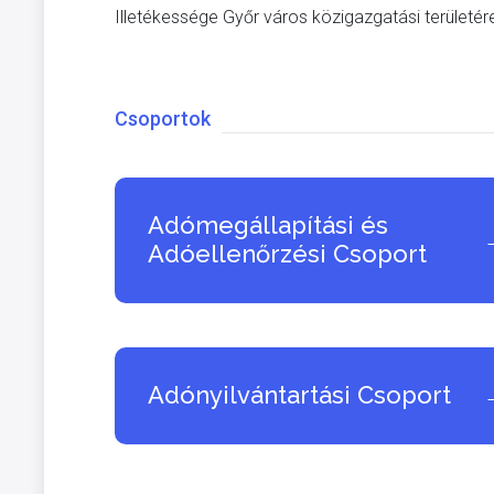
Illetékessége Győr város közigazgatási területére 
Csoportok
Adómegállapítási és
Adóellenőrzési Csoport
Adónyilvántartási Csoport