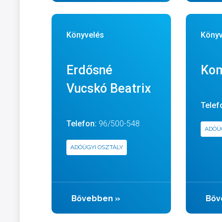
Könyvelés
Könyv
Erdősné
Kom
Vucskó Beatrix
Telef
Telefon:
96/500-548
ADÓÜ
ADÓÜGYI OSZTÁLY
Bővebben
»
Bőv