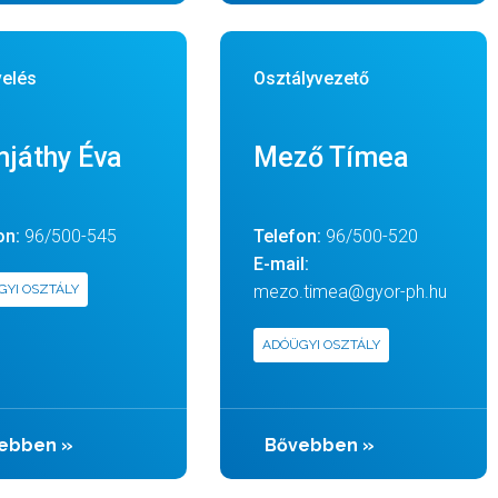
elés
Osztályvezető
játhy Éva
Mező Tímea
on:
96/500-545
Telefon:
96/500-520
E-mail:
GYI OSZTÁLY
mezo.timea@gyor-ph.hu
ADÓÜGYI OSZTÁLY
ebben
»
Bővebben
»