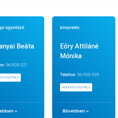
yi ügyintéző
könyvelés
anyai Beáta
Eőry Attiláné
Mónika
on:
96/500-521
Telefon:
96/500-539
GYI OSZTÁLY
ADÓÜGYI OSZTÁLY
ebben
»
Bővebben
»