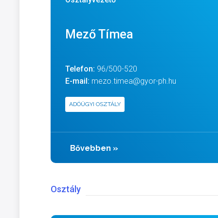
Mező Tímea
Telefon:
96/500-520
E-mail:
mezo.timea@gyor-ph.hu
ADÓÜGYI OSZTÁLY
Bővebben
»
Osztály