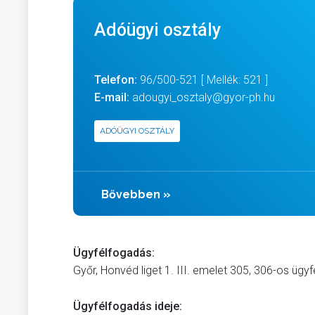
Adóügyi osztály
Telefon:
96/500-521 [ Mellék: 521 ]
E-mail:
adougyi_osztaly@gyor-ph.hu
ADÓÜGYI OSZTÁLY
Bővebben
»
Ügyfélfogadás:
Győr, Honvéd liget 1. III. emelet 305, 306-os ügy
Ügyfélfogadás ideje: