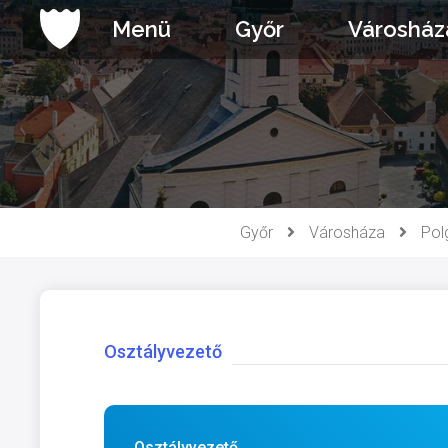
Ugrás
Menü
Győr
Városház
a
tartalomhoz
Győr
Városháza
Pol
Osztályvezető
Osztályvezető