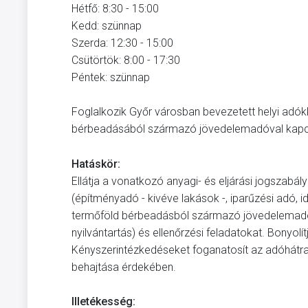
Hétfő: 8:30 - 15:00
Kedd: szünnap
Szerda: 12:30 - 15:00
Csütörtök: 8:00 - 17:30
Péntek: szünnap
Foglalkozik Győr városban bevezetett helyi adókka
bérbeadásából származó jövedelemadóval kapc
Hatáskör:
Ellátja a vonatkozó anyagi- és eljárási jogszabál
(építményadó - kivéve lakások -, iparűzési adó, id
termőföld bérbeadásból származó jövedelemadóv
nyilvántartás) és ellenőrzési feladatokat. Bonyo
Kényszerintézkedéseket foganatosít az adóhátr
behajtása érdekében.
Illetékesség: