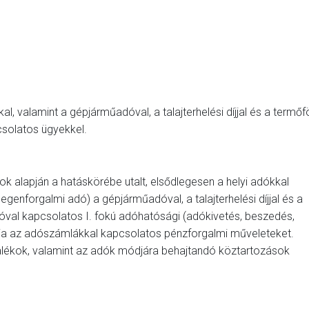
l, valamint a gépjárműadóval, a talajterhelési díjjal és a termőf
solatos ügyekkel.
yok alapján a hatáskörébe utalt, elsődlegesen a helyi adókkal
egenforgalmi adó) a gépjárműadóval, a talajterhelési díjjal és a
al kapcsolatos I. fokú adóhatósági (adókivetés, beszedés,
lítja az adószámlákkal kapcsolatos pénzforgalmi műveleteket.
alékok, valamint az adók módjára behajtandó köztartozások