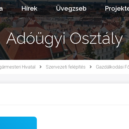
a
Hírek
Üvegzseb
Projekt
Adóügyi Osztály
gármesteri Hivatal
Szervezeti felépítés
Gazdálkodási Fő