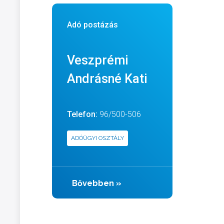
Adó postázás
Veszprémi
Andrásné Kati
Telefon:
96/500-506
ADÓÜGYI OSZTÁLY
Bővebben
»