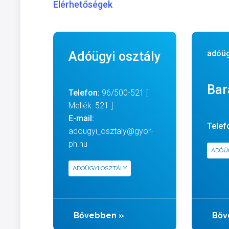
Elérhetőségek
adóüg
Adóügyi osztály
Bar
Telefon:
96/500-521 [
Mellék: 521 ]
E-mail:
Telef
adougyi_osztaly@gyor-
ph.hu
ADÓÜ
ADÓÜGYI OSZTÁLY
Bővebben
»
Bőv