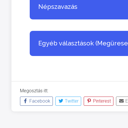
Népszavazás
Egyéb választások (Megüres
Megosztás itt:
Facebook
Twitter
Pinterest
E