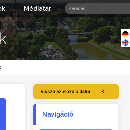
ek
Médiatár
k
k
Vissza az előző oldalra
Navigáció