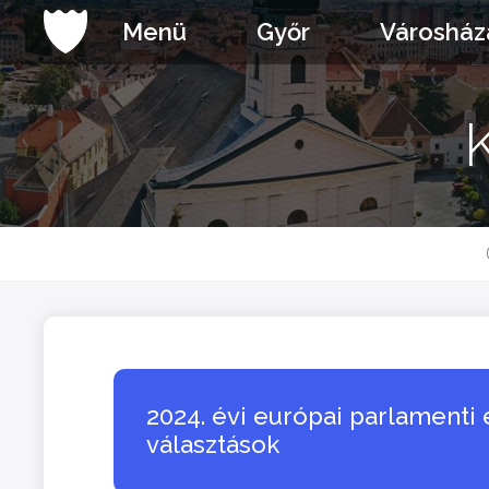
Ugrás
Menü
Győr
Városház
a
tartalomhoz
2024. évi európai parlamenti
választások