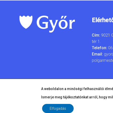
Elérhet
Cím:
9021 G
tér 1.
Telefon:
06
Email:
gyor
polgarmest
A weboldalon a minőségi felhasználói élmé
Ismerje meg tájékoztatónkat arról, hogy mi
Elfogadás