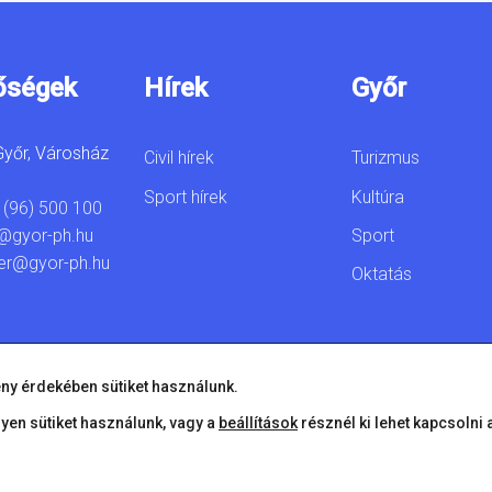
őségek
Hírek
Győr
yőr, Városház
Civil hírek
Turizmus
Sport hírek
Kultúra
 (96) 500 100
Sport
@gyor-ph.hu
er@gyor-ph.hu
Oktatás
ny érdekében sütiket használunk.
lyen sütiket használunk, vagy a
beállítások
résznél ki lehet kapcsolni 
© 2026 Győr Megyei Jogú Város • Minden jog fenntartva!