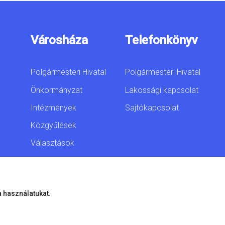
Városháza
Telefonkönyv
Polgármesteri Hivatal
Polgármesteri Hivatal
Önkormányzat
Lakossági kapcsolat
Intézmények
Sajtókapcsolat
Közgyűlések
Választások
Akadálymentesítési
nyilatkozat
a használatukat.