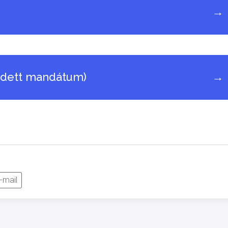
→
edett mandátum)
→
-mail