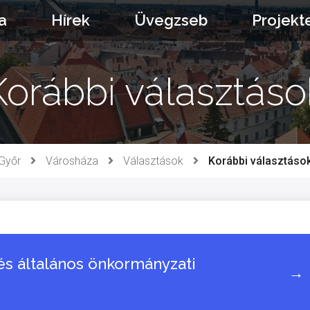
a
Hírek
Üvegzseb
Projekt
Korábbi választáso
Győr
Városháza
Választások
Korábbi választáso
 és általános önkormányzati
→