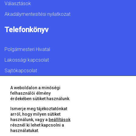
Választások
Akadálymentesítési nyilatkozat
Telefonkönyv
Polgármesteri Hivatal
Lakossági kapcsolat
Sajtókapcsolat
A weboldalon a minőségi
felhasználói élmény
érdekében sütiket használunk.
© 2026 Győr Megyei Jogú Város • Minden jog fenntartva!
Ismerje meg tájékoztatónkat
arról, hogy milyen sütiket
használunk, vagy a
beállítások
résznél ki lehet kapcsolni a
használatukat.