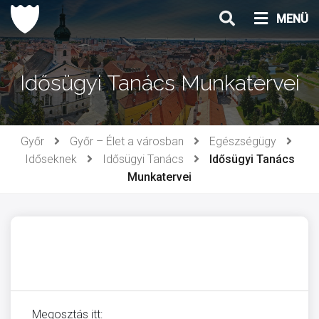
Ugrás
MENÜ
a
tartalomhoz
Idősügyi Tanács Munkatervei
Győr
Győr – Élet a városban
Egészségügy
Időseknek
Idősügyi Tanács
Idősügyi Tanács
Munkatervei
Megosztás itt: