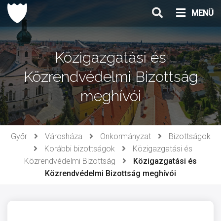
Ugrás
MENÜ
a
tartalomhoz
Közigazgatási és
Közrendvédelmi Bizottság
meghívói
Győr
Városháza
Önkormányzat
Bizottságok
Korábbi bizottságok
Közigazgatási és
Közrendvédelmi Bizottság
Közigazgatási és
Közrendvédelmi Bizottság meghívói