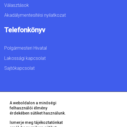
Választások
Akadálymentesítési nyilatkozat
Telefonkönyv
Polgármesteri Hivatal
Lakossági kapcsolat
Sajtókapcsolat
© 2026 Győr Megyei Jogú Város • Minden jog fenntartva!
A weboldalon a minőségi
felhasználói élmény
érdekében sütiket használunk.
Ismerje meg tájékoztatónkat