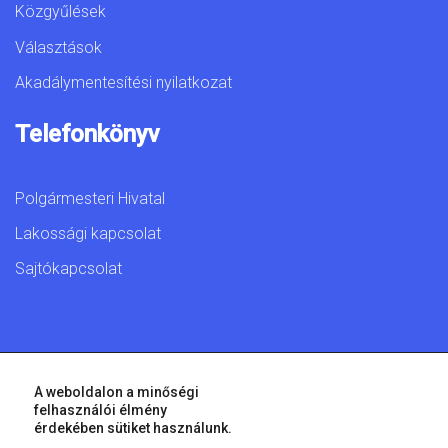
Közgyűlések
Választások
Akadálymentesítési nyilatkozat
Telefonkönyv
Polgármesteri Hivatal
Lakossági kapcsolat
Sajtókapcsolat
© 2026 Győr Megyei Jogú Város • Minden jog fenntartva!
A weboldalon a minőségi
felhasználói élmény
érdekében sütiket használunk.