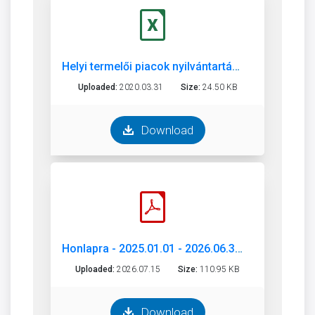
Helyi termelői piacok nyilvántartása
Uploaded:
2020.03.31
Size:
24.50 KB
Download
Honlapra - 2025.01.01 - 2026.06.30 közötti közterület elnevezések..pdf
Uploaded:
2026.07.15
Size:
110.95 KB
Download