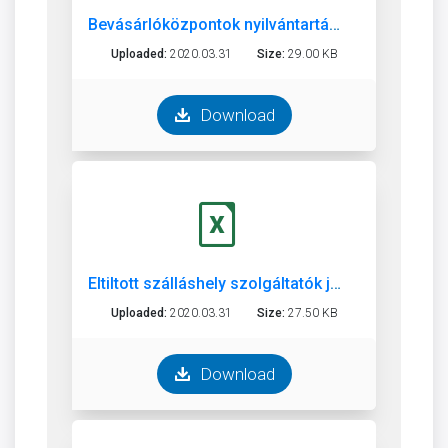
Bevásárlóközpontok nyilvántartása
Uploaded:
2020.03.31
Size:
29.00 KB
Download
Eltiltott szálláshely szolgáltatók jegyzéke
Uploaded:
2020.03.31
Size:
27.50 KB
Download