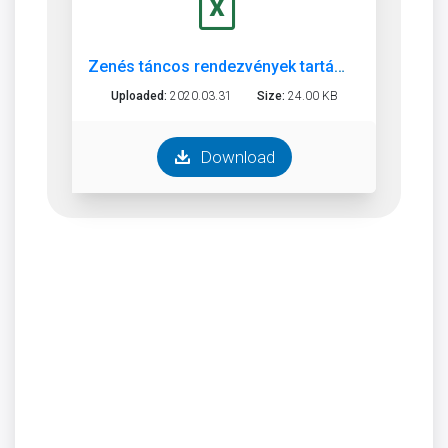
Zenés táncos rendezvények tartásától eltiltottak jegyzéke
Uploaded:
2020.03.31
Size:
24.00 KB
Download