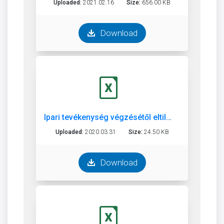
Uploaded:
2021.02.16
Size:
656.00 KB
Download
Ipari tevékenység végzésétől eltiltottak jegyzéke
Uploaded:
2020.03.31
Size:
24.50 KB
Download