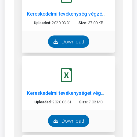
Kereskedelmi tevékenység végzésétől eltiltottak jegyzéke
Uploaded:
2020.03.31
Size:
37.00 KB
Download
Kereskedelmi tevékenységet végző szolgáltatók nyilvántartása
Uploaded:
2020.03.31
Size:
7.03 MB
Download