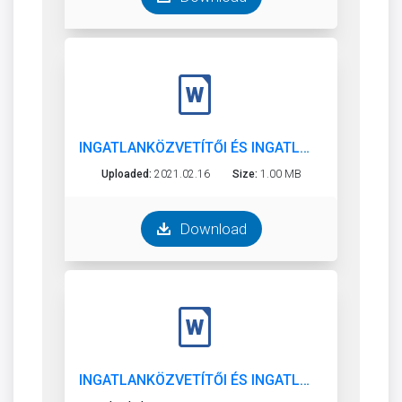
INGATLANKÖZVETÍTŐI ÉS INGATLANVAGYON-ÉRTÉKELŐ ÉS KÖZV. TEVÉKENYSÉGET FOLYTATÓ MAGÁNSZEMÉLYEK 2020. 12.31-IG
Uploaded:
2021.02.16
Size:
1.00 MB
Download
INGATLANKÖZVETÍTŐI ÉS INGATLANVAGYON-ÉRTÉKELŐ ÉS KÖZVETÍTŐI TEVÉKENYSÉGET FOLYTATÓ GAZDÁLKODÓ SZERVEZETEK 2020. 12. 31-IG