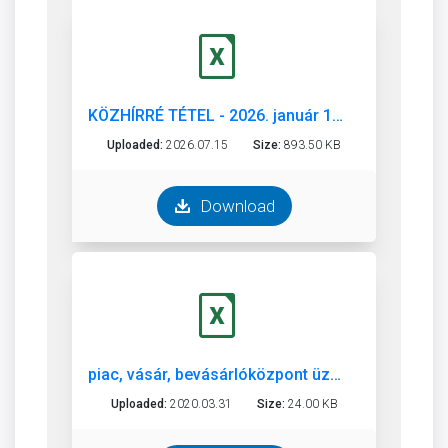
KÖZHÍRRÉ TÉTEL - 2026. január 1. napjától.xls
Uploaded:
2026.07.15
Size:
893.50 KB
Download
piac, vásár, bevásárlóközpont üzemeltetésétől eltiltottak jegyzéke
Uploaded:
2020.03.31
Size:
24.00 KB