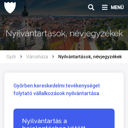
Ugrás
MENÜ
a
tartalomhoz
Nyilvántartások, névjegyzékek
Győr
Városháza
Nyilvántartások, névjegyzékek
Győrben kereskedelmi tevékenységet
folytató vállalkozások nyilvántartása
Nyilvántartás a