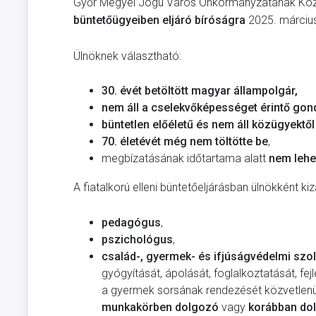
Győr Megyei Jogú Város Önkormányzatának Közg
büntetőügyeiben eljáró bíróságra
2025. március 
Ülnöknek választható:
30. évét betöltött magyar állampolgár,
nem áll a cselekvőképességet érintő go
büntetlen előéletű és nem áll közügyektől e
70. életévét még nem töltötte be
,
megbízatásának időtartama alatt
nem lehe
A fiatalkorú elleni büntetőeljárásban ülnökként kiz
pedagógus
,
pszichológus
,
család-, gyermek- és ifjúságvédelmi szo
gyógyítását, ápolását, foglalkoztatását, fej
a gyermek sorsának rendezését közvetlenü
munkakörben dolgozó
vagy
korábban do