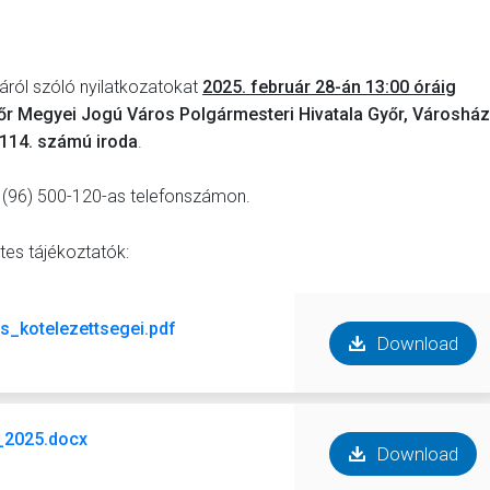
sáról szóló nyilatkozatokat
2025. február 28-án 13:00 óráig
őr Megyei Jogú Város Polgármesteri Hivatala Győr, Városház
t 114. számú iroda
.
a (96) 500-120-as telefonszámon.
tes tájékoztatók:
s_kotelezettsegei.pdf
Download
k_2025.docx
Download