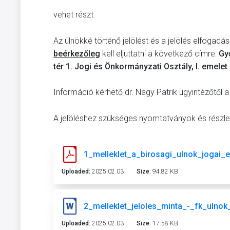
vehet részt.
Az ülnökké történő jelölést és a jelölés elfogadá
beérkezőleg
kell eljuttatni a következő címre:
Gy
tér 1. Jogi és Önkormányzati Osztály, I. emele
Információ kérhető dr. Nagy Patrik ügyintézőtől 
A jelöléshez szükséges nyomtatványok és részle
1_melleklet_a_birosagi_ulnok_jogai_e
Uploaded:
2025.02.03
Size:
94.82 KB
2_melleklet_jeloles_minta_-_fk_ulno
Uploaded:
2025.02.03
Size:
17.58 KB