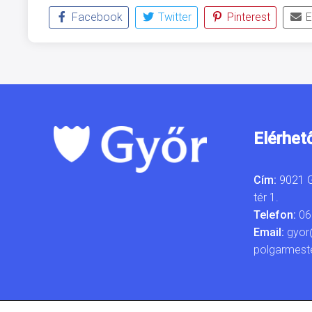
Facebook
Twitter
Pinterest
E
Elérhet
Cím:
9021 G
tér 1.
Telefon:
06
Email:
gyor
polgarmest