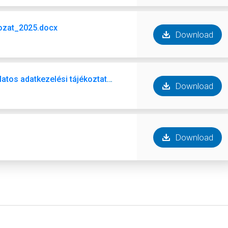
kozat_2025.docx
Download
4_melleklet_ülnökválasztással kapcsolatos adatkezelési tájékoztató.pdf
Download
Download