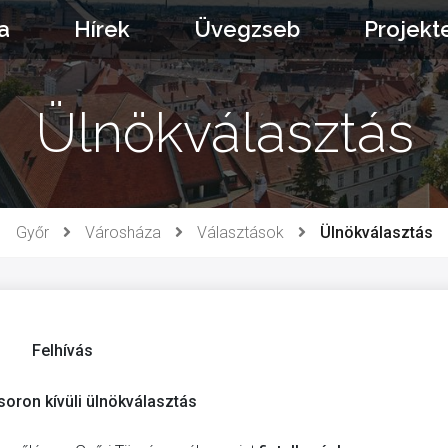
a
Hírek
Üvegzseb
Projekt
Ülnökválasztás
Győr
Városháza
Választások
Ülnökválasztás
Felhívás
 soron kívüli ülnökválasztás