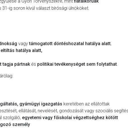
yűlése a Győri Törvényszékre, mint
fiatalkorúak
31-ig soron kívül választ bírósági ülnököket.
ndnokság
vagy
támogatott döntéshozatal hatálya alatt
,
ltiltás hatálya alatt,
t tagja
pártnak
és
politikai tevékenységet sem folytathat
.
árólag:
lgáltatás, gyámügyi igazgatás
keretében az ellátottak
lesztését, ellátását, nevelését, gondozását vagy szociális segítés
l szolgáló,
egyetemi vagy főiskolai végzettséghez kötött
lgozó személy