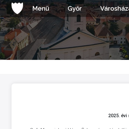
Ugrás
Menü
Győr
Városház
a
tartalomhoz
2025. évi