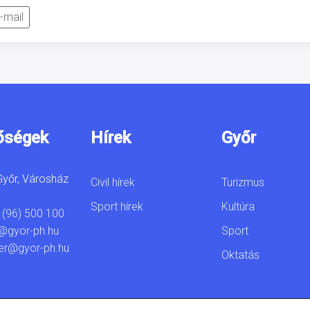
-mail
őségek
Hírek
Győr
yőr, Városház
Civil hírek
Turizmus
Sport hírek
Kultúra
 (96) 500 100
Sport
@gyor-ph.hu
er@gyor-ph.hu
Oktatás