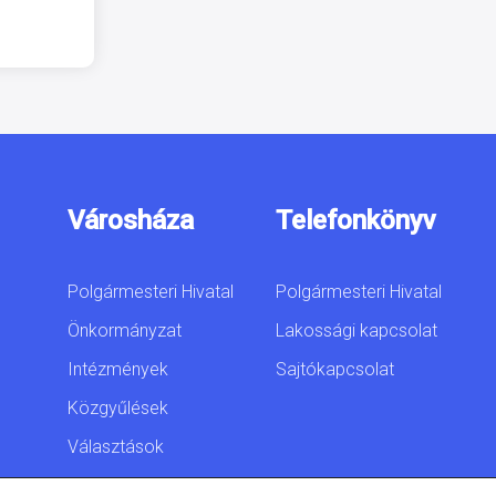
Városháza
Telefonkönyv
Polgármesteri Hivatal
Polgármesteri Hivatal
Önkormányzat
Lakossági kapcsolat
Intézmények
Sajtókapcsolat
Közgyűlések
Választások
Akadálymentesítési