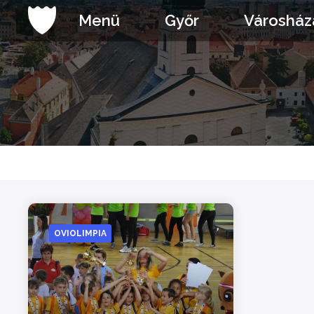
Ugrás
Menü
Győr
Városház
a
tartalomhoz
OVIOLIMPIA