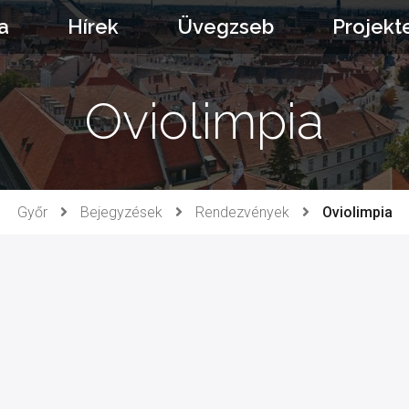
a
Hírek
Üvegzseb
Projekt
Oviolimpia
Győr
Bejegyzések
Rendezvények
Oviolimpia