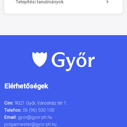
Telepítési tanulmányok
Elérhetőségek
Cím:
9021 Győr, Városház tér 1.
Telefon:
06 (96) 500 100
Email:
gyor@gyor-ph.hu
polgarmester@gyor-ph.hu