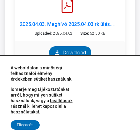
2025.04.03. Meghívó 2025.04.03 rk ülés.pdf
Uploaded:
2025.04.02
Size:
52.50 KB
Download
A weboldalon a minőségi
felhasználói élmény
érdekében sütiket használunk.
Ismerje meg tájékoztatónkat
arról, hogy milyen sütiket
használunk, vagy a
beállítások
2025.03.31. Meghívó 11-2025.03.31.pdf
résznél ki lehet kapcsolni a
használatukat.
Uploaded:
2025.03.27
Size:
120.19 KB
Elfogadás
Download