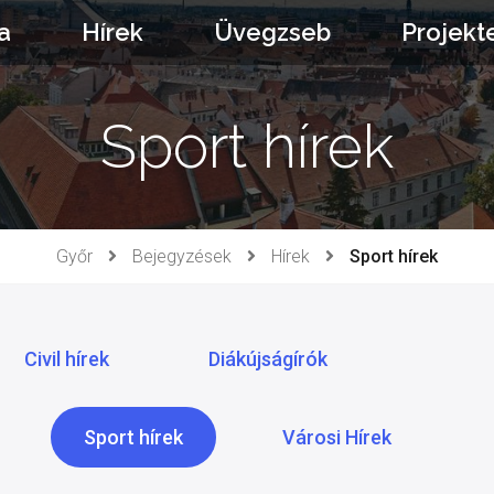
a
Hírek
Üvegzseb
Projekt
Sport hírek
Győr
Bejegyzések
Hírek
Sport hírek
Civil hírek
Diákújságírók
Sport hírek
Városi Hírek