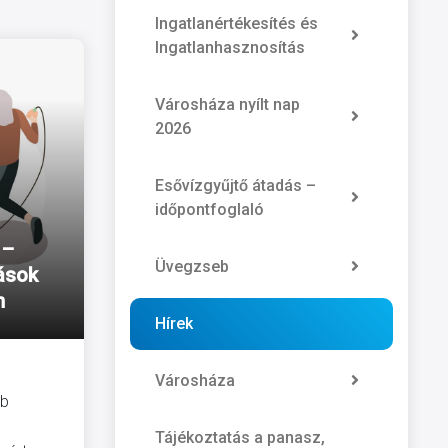
Ingatlanértékesítés és
Ingatlanhasznosítás
Városháza nyílt nap
2026
Esővízgyűjtő átadás –
időpontfoglaló
 –
Üvegzseb
ások
n
Hírek
Városháza
bb
Tájékoztatás a panasz,