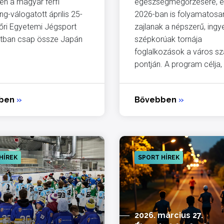
en a magyar férfi
egészségmegőrzésére, e
ng-válogatott április 25-
2026-ban is folyamatosa
őri Egyetemi Jégsport
zajlanak a népszerű, ing
tban csap össze Japán
szépkorúak tornája
foglalkozások a város 
pontján. A program célja, 
bben
»
Bővebben
»
HÍREK
SPORT HÍREK
2026. március 27.