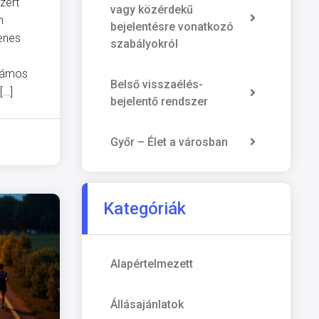
zért
vagy közérdekű
n
bejelentésre vonatkozó
yenes
szabályokról
számos
Belső visszaélés-
[…]
bejelentő rendszer
Győr – Élet a városban
Kategóriák
Alapértelmezett
Állásajánlatok