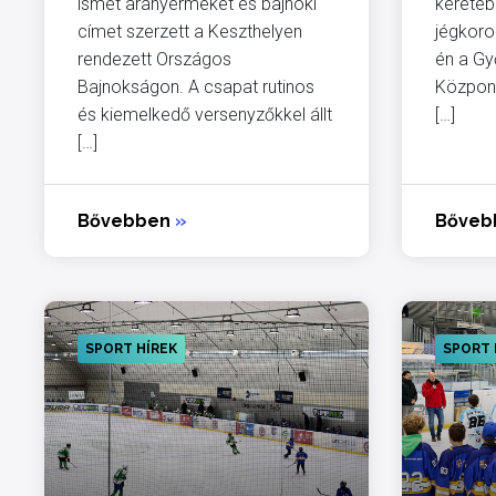
ismét aranyérmeket és bajnoki
keretéb
címet szerzett a Keszthelyen
jégkoro
rendezett Országos
én a Gy
Bajnokságon. A csapat rutinos
Közpon
és kiemelkedő versenyzőkkel állt
[…]
[…]
Bővebben
»
Bőve
SPORT HÍREK
SPORT 