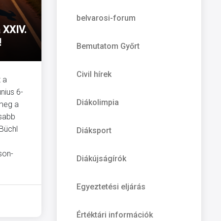
belvarosi-forum
a XXIV.
!
Bemutatom Győrt
Civil hírek
 a
únius 6-
Diákolimpia
meg a
osabb
Büchl
Diáksport
son-
Diákújságírók
Egyeztetési eljárás
Értéktári információk