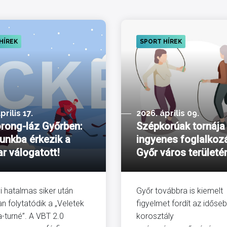
HÍREK
SPORT HÍREK
prilis 17.
2026. április 09.
rong-láz Győrben:
Szépkorúak tornája
unkba érkezik a
ingyenes foglalkoz
r válogatott!
Győr város területé
yi hatalmas siker után
Győr továbbra is kiemelt
n folytatódik a „Veletek
figyelmet fordít az időse
-turné”. A VBT 2.0
korosztály