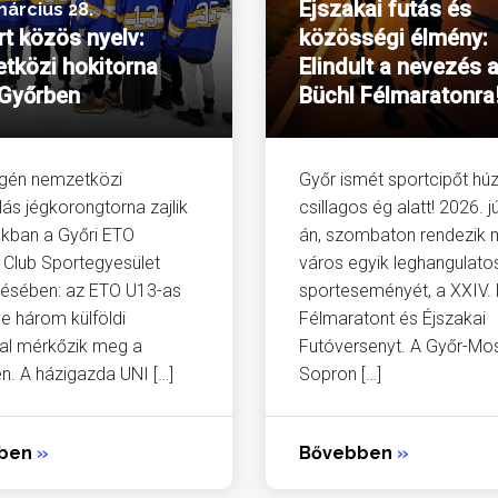
Éjszakai futás és
március 28.
rt közös nyelv:
közösségi élmény:
tközi hokitorna
Elindult a nevezés 
 Győrben
Büchl Félmaratonra
égén nemzetközi
Győr ismét sportcipőt húz
lás jégkorongtorna zajlik
csillagos ég alatt! 2026. j
kban a Győri ETO
án, szombaton rendezik 
Club Sportegyesület
város egyik leghangulat
ésében: az ETO U13-as
sporteseményét, a XXIV. 
 három külföldi
Félmaratont és Éjszakai
al mérkőzik meg a
Futóversenyt. A Győr-Mo
n. A házigazda UNI […]
Sopron […]
bben
»
Bővebben
»