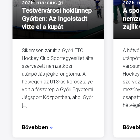
2026. március 31.
2026. 
Testvérvárosi hokiünnep
A spo
Győrben: Az Ingolstadt
nemze
vitte el a kupát
zajlik
Sikeresen zárult a Győri ETO
A hétv
Hockey Club Sportegyesület által
utánpót
szervezett nemzetközi
városun
utánpótlás jégkorongtorna. A
Hockey 
hétvégén az U13-as korosztályé
szervez
volt a főszerep a Győri Egyetemi
mezőnye
Jégsport Központban, ahol Győr
csapatt
[…]
hétvégé
Bővebben
»
Bőve