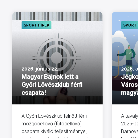
SPORT HÍREK
SPORT 
2026. június 22.
2026. á
Magyar Bajnok lett a
Jégko
Győri Lövészklub férfi
Város
csapata!
magya
A Győri Lövészklub felnőtt férfi
A taval
mozgócéllövő (futócéllövő)
2026-ba
csapata kiváló teljesítménnyel,
Bárhova