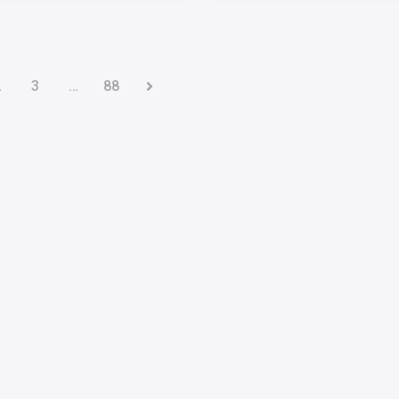
2
3
…
88