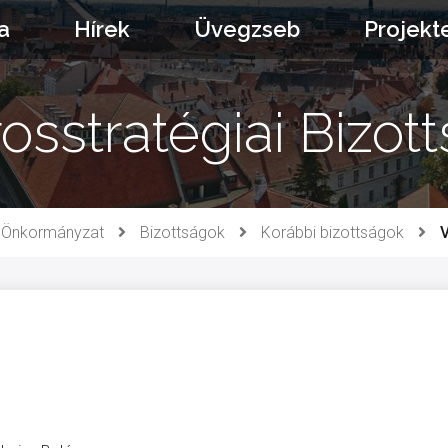
a
Hírek
Üvegzseb
Projekt
osstratégiai Bizot
Önkormányzat
Bizottságok
Korábbi bizottságok
V