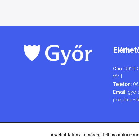
Elérhet
Cím:
9021 G
tér 1.
Telefon:
06
Email:
gyor
polgarmest
A weboldalon a minőségi felhasználói élmé