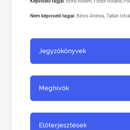
Képviselő tagjai:
Borsi Róbert, Fodor Roland, Pol
Nem képviselő tagjai:
Béres Andrea, Tallián Istv
Jegyzőkönyvek
Meghívók
Előterjesztések