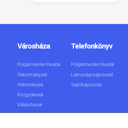
Városháza
Telefonkönyv
Polgármesteri Hivatal
Polgármesteri Hivatal
Önkormányzat
Lakossági kapcsolat
Intézmények
Sajtókapcsolat
Közgyűlések
Választások
Akadálymentesítési
nyilatkozat