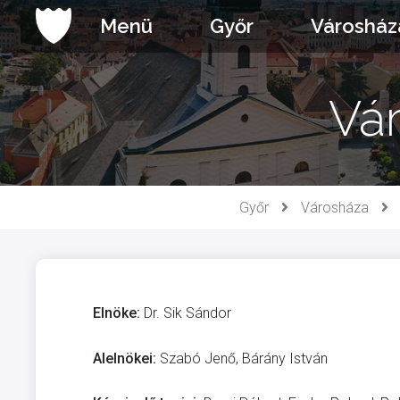
Ugrás
Menü
Győr
Városház
a
tartalomhoz
Vár
Győr
Városháza
Elnöke:
Dr. Sik Sándor
Alelnökei:
Szabó Jenő, Bárány István