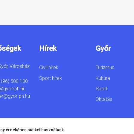
őségek
Hírek
Győr
yőr, Városház
Civil hírek
Turizmus
Sport hírek
Kultúra
 (96) 500 100
Sport
@gyor-ph.hu
er@gyor-ph.hu
Oktatás
ny érdekében sütiket használunk.