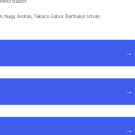
lreisz Balázs
án, Nagy András, Takács Gábor, Barthalos István
→
→
→