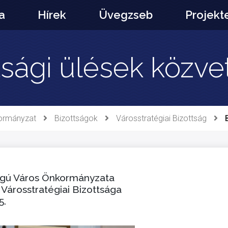
a
Hírek
Üvegzseb
Projekt
tsági ülések közvet
ormányzat
Bizottságok
Városstratégiai Bizottság
ogú Város Önkormányzata
Városstratégiai Bizottsága
5.