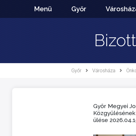
Ugrás
Menü
Győr
Városház
a
tartalomhoz
Bizot
Győr
Városháza
Önk
Győr Megyei J
Közgyűlésének 
ülése 2026.04.1