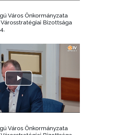
ogú Város Önkormányzata
Városstratégiai Bizottsága
4.
ogú Város Önkormányzata
Városstratégiai Bizottsága