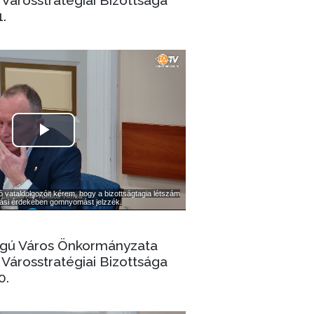
1.
ogú Város Önkormányzata
Városstratégiai Bizottsága
0.