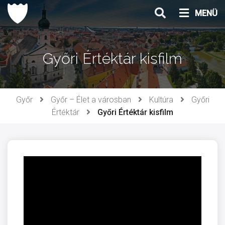
Ugrás
MENÜ
a
tartalomhoz
Győri Értéktár kisfilm
Győr
Győr – Élet a városban
Kultúra
Győri
Értéktár
Győri Értéktár kisfilm