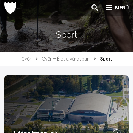
Ugrás
MENÜ
a
tartalomhoz
Sport
Győr
Győr – Élet a városban
Sport