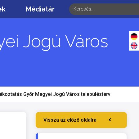
ek
Médiatár
yei Jogú Város
jékoztatás Győr Megyei Jogú Város településterv
Vissza az előző oldalra