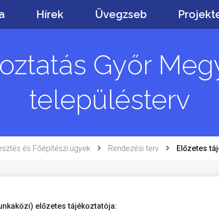
a
Hírek
Üvegzseb
Projekt
koztatás Győr Meg
településterv
lesztés és Főépítészi ügyek
Rendezési terv
Előzetes tá
nkaközi) előzetes tájékoztatója: