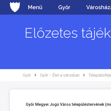
Ugrás
Menü
Győr
Városház
a
tartalomhoz
Előzetes tájé
Győr
Győr – Élet a városban
Településfej
Győr Megyei Jogú Város településtervének (mu