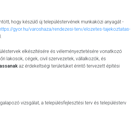
tt, hogy készülő új településtervének munkaközi anyagát -
https://gyor.hu/varoshaza/rendezesi-terv/elozetes-tajekoztatas-
.
püléstervek elkészítésére és véleményeztetésére vonatkozó
őri lakosok, cégek, civil szervezetek, vállalkozók, és
hassanak
az érdekeltségi területüket érintő tervezett építési
alapozó vizsgálat, a településfejlesztési terv és településterv