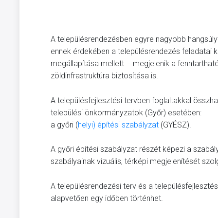
A településrendezésben egyre nagyobb hangsúlyt k
ennek érdekében a településrendezés feladatai k
megállapítása mellett – megjelenik a fenntartható
zöldinfrastruktúra biztosítása is.
A településfejlesztési tervben foglaltakkal össz
települési önkormányzatok (Győr) esetében:
a győri (
helyi) építési szabályzat
(GYÉSZ).
A győri építési szabályzat részét képezi a szabá
szabályainak vizuális, térképi megjelenítését szolg
A településrendezési terv és a településfejleszt
alapvetően egy időben történhet.