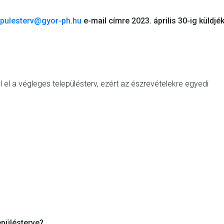
lepulesterv@gyor-ph.hu
e-mail címre 2023. április 30-ig küldjé
 el a végleges településterv, ezért az észrevételekre egyedi
epülésterve?