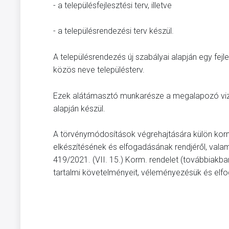
- a településfejlesztési terv, illetve
- a településrendezési terv készül.
A településrendezés új szabályai alapján egy fej
közös neve településterv.
Ezek alátámasztó munkarésze a megalapozó viz
alapján készül.
A törvénymódosítások végrehajtására külön kormá
elkészítésének és elfogadásának rendjéről, vala
419/2021. (VII. 15.) Korm. rendelet (továbbiakban
tartalmi követelményeit, véleményezésük és elfo