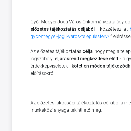
Győr Megyei Jogú Város Önkormányzata úgy döntö
előzetes tájékoztatás céljából –
közzéteszi a „
gyor-megyei-jogu-varos-telepulesterv/
” eléréssel
Az előzetes tájékoztatás
célja
, hogy még a tele
jogszabályi
eljárásrend
megkezdése előtt -
a gy
érdekképviseletek -
kötetlen módon tájékozód
előírásokról.
Az előzetes lakossági tájékoztatás céljából a meg
munkaközi anyaga tekinthető meg.