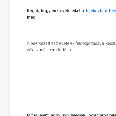
Kérjük, hogy észrevételeiket a:
tajekoztato-te
meg!
A beérkezett észrevételek feldolgozásával készül
válaszadás nem történik.
Mit is jelent, hogy Győr Megyei Jogú Város tel