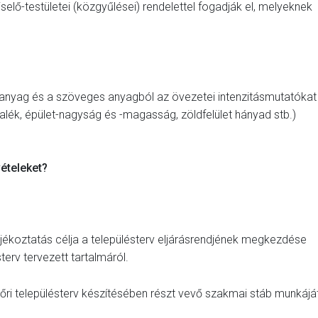
selő-testületei (közgyűlései) rendelettel fogadják el, melyeknek
i anyag és a szöveges anyagból az övezetei intenzitásmutatókat
zalék, épület-nagyság és -magasság, zöldfelület hányad stb.)
ételeket?
jékoztatás célja a településterv eljárásrendjének megkezdése
sterv tervezett tartalmáról.
ri településterv készítésében részt vevő szakmai stáb munkájá