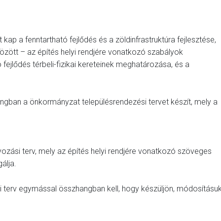
ap a fenntartható fejlődés és a zöldinfrastruktúra fejlesztése,
özött – az építés helyi rendjére vonatkozó szabályok
 fejlődés térbeli-fizikai kereteinek meghatározása, és a
hangban a önkormányzat településrendezési tervet készít, mely a
lyozási terv, mely az építés helyi rendjére vonatkozó szöveges
álja.
ési terv egymással összhangban kell, hogy készüljön, módosításuk