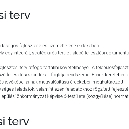
i terv
zdaságos fejlesztése és üzemeltetése érdekében
ely egy integrált, stratégiai és területi alapú fejlesztési dokument
lesztési terv átfogó tartalmi követelményei. A településfejleszt
ú fejlesztési szándékait foglalja rendszerbe. Ennek keretében 
és jövőképe, annak megvalósítása érdekében meghatározott
ükséges feladatok, valamint ezen feladatokhoz rögzített fejleszté
a települési önkormányzat képviselő-testülete (közgyűlése) normat
i terv