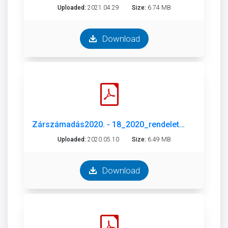
Uploaded:
2021.04.29
Size:
6.74 MB
Download
Zárszámadás2020. - 18_2020_rendelet_a_költségvetés_végrehajtásáról.pdf
Uploaded:
2020.05.10
Size:
6.49 MB
Download