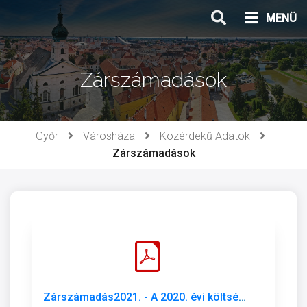
Ugrás
MENÜ
a
tartalomhoz
Zárszámadások
Győr
Városháza
Közérdekű Adatok
Zárszámadások
Zárszámadás2021. - A 2020. évi költségvetés végrehatásáról