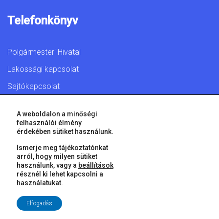
Telefonkönyv
Polgármesteri Hivatal
Lakossági kapcsolat
Sajtókapcsolat
A weboldalon a minőségi
felhasználói élmény
érdekében sütiket használunk.
© 2026 Győr Megyei Jogú Város • Minden jog fenntartva!
Ismerje meg tájékoztatónkat
arról, hogy milyen sütiket
használunk, vagy a
beállítások
résznél ki lehet kapcsolni a
használatukat.
Elfogadás