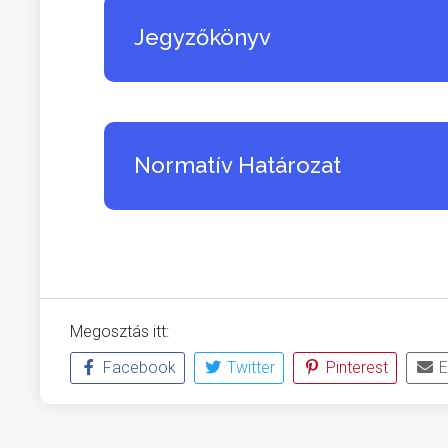
Jegyzőkönyv
Normatív Határozat
Megosztás itt:
Facebook
Twitter
Pinterest
E