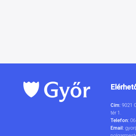
Elérhet
Cím:
9021 G
tér 1.
Telefon:
06
Email:
gyor
polgarmest