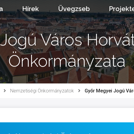
a
Hírek
Üvegzseb
Projekt
Jogú Város Horvá
Önkormányzata
Nemzetiségi Önkormányzatok
Győr Megyei Jogú Vár