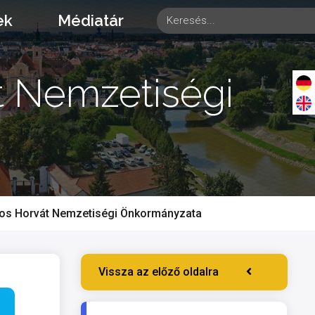
ek
Médiatár
t Nemzetiségi
os Horvát Nemzetiségi Önkormányzata
Vissza az előző oldalra