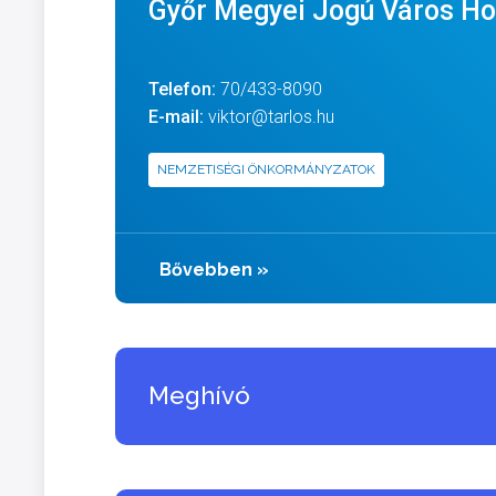
Győr Megyei Jogú Város H
Telefon:
70/433-8090
E-mail:
viktor@tarlos.hu
NEMZETISÉGI ÖNKORMÁNYZATOK
Bővebben
»
Meghívó