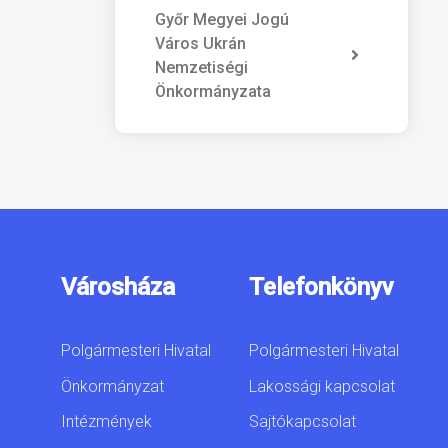
Győr Megyei Jogú
Város Ukrán
Nemzetiségi
Önkormányzata
Városháza
Telefonkönyv
Polgármesteri Hivatal
Polgármesteri Hivatal
Önkormányzat
Lakossági kapcsolat
Intézmények
Sajtókapcsolat