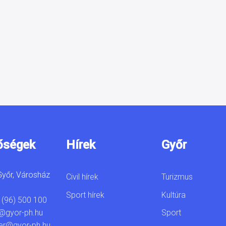
őségek
Hírek
Győr
yőr, Városház
Civil hírek
Turizmus
Sport hírek
Kultúra
 (96) 500 100
Sport
@gyor-ph.hu
er@gyor-ph.hu