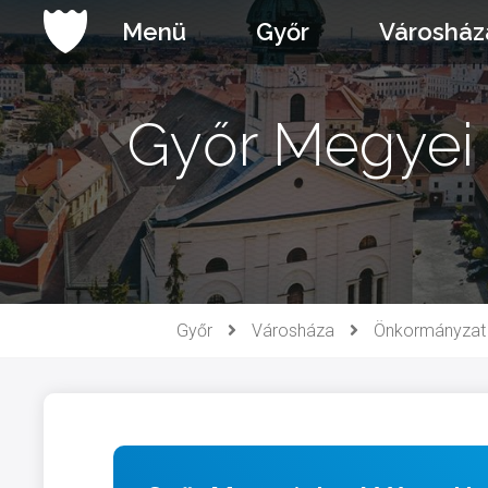
Ugrás
Menü
Győr
Városház
a
tartalomhoz
Győr Megyei 
Győr
Városháza
Önkormányzat