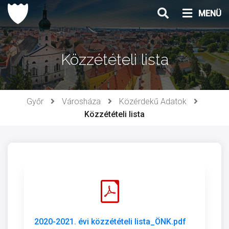
Ugrás
MENÜ
a
tartalomhoz
Közzétételi lista
Győr
Városháza
Közérdekű Adatok
Közzétételi lista
2020-2021. évi közzétételi lista_ÖNK.pdf