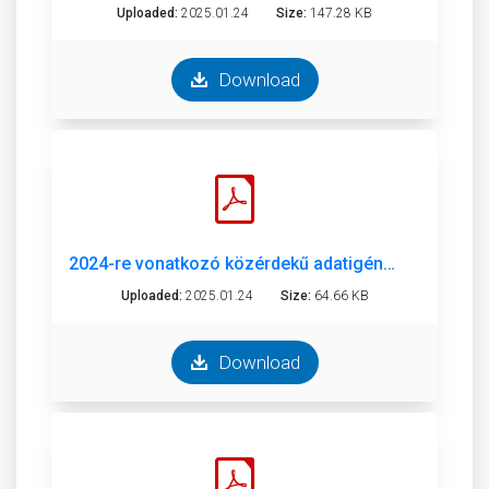
Uploaded:
2025.01.24
Size:
147.28 KB
Download
2024-re vonatkozó közérdekű adatigényléssel kapcsolatos adatszolgáltatás Önkormányzat.pdf
Uploaded:
2025.01.24
Size:
64.66 KB
Download