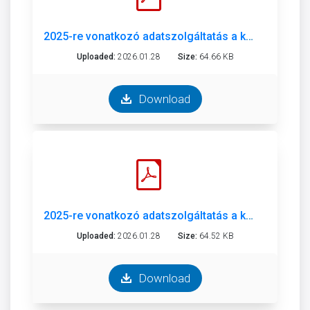
2025-re vonatkozó adatszolgáltatás a közérdekű adatigénylésekről GYMJV Önkormányzata.pdf
Uploaded:
2026.01.28
Size:
64.66 KB
Download
2025-re vonatkozó adatszolgáltatás a közérdekű adatigénylésekről GYMJV Polgármesteri Hivatala.pdf
Uploaded:
2026.01.28
Size:
64.52 KB
Download