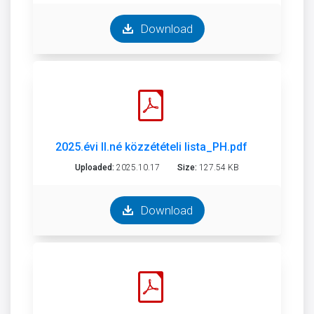
Download
2025.évi II.né közzétételi lista_PH.pdf
Uploaded:
2025.10.17
Size:
127.54 KB
Download