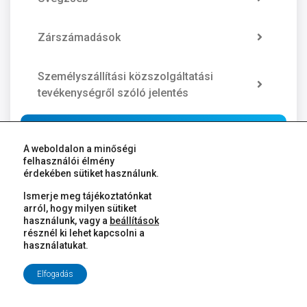
Zárszámadások
Személyszállítási közszolgáltatási
tevékenységről szóló jelentés
Közzétételi lista
A weboldalon a minőségi
felhasználói élmény
Helyi esélyegyenlőségi program
érdekében sütiket használunk.
Ismerje meg tájékoztatónkat
arról, hogy milyen sütiket
használunk, vagy a
beállítások
résznél ki lehet kapcsolni a
használatukat.
Elfogadás