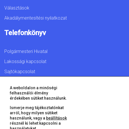
Választások
Akadálymentesítési nyilatkozat
Telefonkönyv
Polgármesteri Hivatal
Lakossági kapcsolat
Sajtókapcsolat
A weboldalon a minőségi
felhasználói élmény
érdekében sütiket használunk.
© 2026 Győr Megyei Jogú Város • Minden jog fenntartva!
Ismerje meg tájékoztatónkat
arról, hogy milyen sütiket
használunk, vagy a
beállítások
résznél ki lehet kapcsolni a
használatukat.