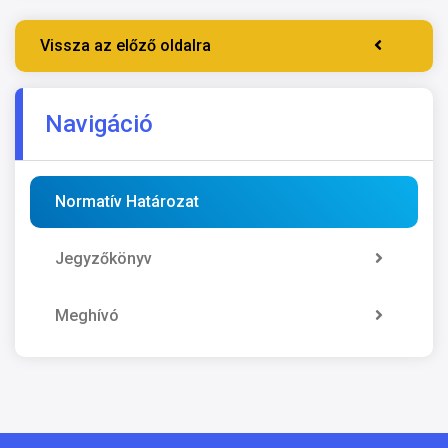
Vissza az előző oldalra
Navigáció
Normatív Határozat
Jegyzőkönyv
Meghívó