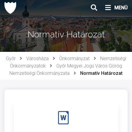
Ugrás
MENÜ
a
tartalomhoz
Normatív Határozat
Győr
Városháza
Önkormányzat
Nemzetiségi
Önkormányzatok
Győr Megyei Jogú Város Görög
Nemzetiségi Önkormányzata
Normatív Határozat