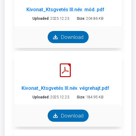
Kivonat_Ktsgvetés III.név. mód..pdf
Uploaded:
2025.12.23
Size:
204.86 KB
Download
Kivonat_Ktsgvetés III.név. végrehajt.pdf
Uploaded:
2025.12.23
Size:
184.95 KB
Download