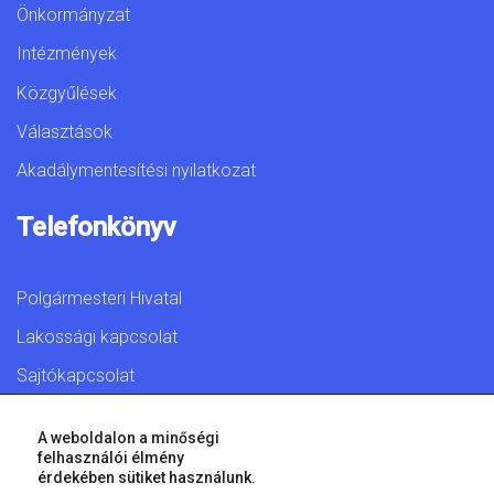
Önkormányzat
Intézmények
Közgyűlések
Választások
Akadálymentesítési nyilatkozat
Telefonkönyv
Polgármesteri Hivatal
Lakossági kapcsolat
Sajtókapcsolat
A weboldalon a minőségi
felhasználói élmény
érdekében sütiket használunk.
© 2026 Győr Megyei Jogú Város • Minden jog fenntartva!