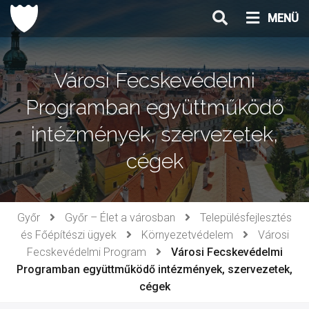
Ugrás
MENÜ
a
tartalomhoz
Városi Fecskevédelmi
Programban együttműködő
intézmények, szervezetek,
cégek
Győr
Győr – Élet a városban
Településfejlesztés
és Főépítészi ügyek
Környezetvédelem
Városi
Fecskevédelmi Program
Városi Fecskevédelmi
Programban együttműködő intézmények, szervezetek,
cégek