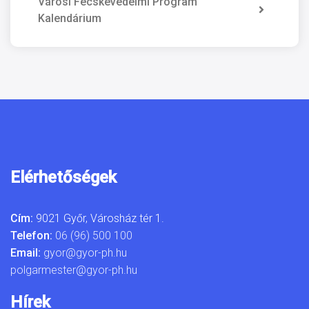
Városi Fecskevédelmi Program
Kalendárium
Elérhetőségek
Cím:
9021 Győr, Városház tér 1.
Telefon:
06 (96) 500 100
Email:
gyor@gyor-ph.hu
polgarmester@gyor-ph.hu
Hírek