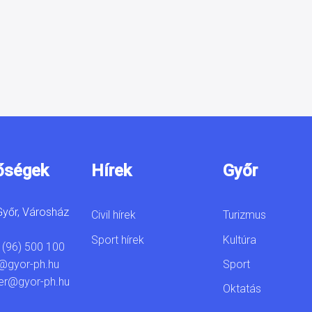
őségek
Hírek
Győr
yőr, Városház
Civil hírek
Turizmus
Sport hírek
Kultúra
 (96) 500 100
Sport
@gyor-ph.hu
er@gyor-ph.hu
Oktatás