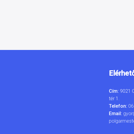
Elérhet
Cím:
9021 G
tér 1.
Telefon:
06
Email:
gyor
polgarmest