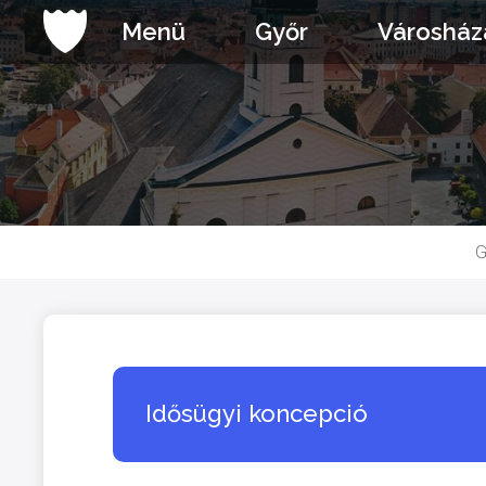
Ugrás
Menü
Győr
Városház
a
tartalomhoz
G
Idősügyi koncepció