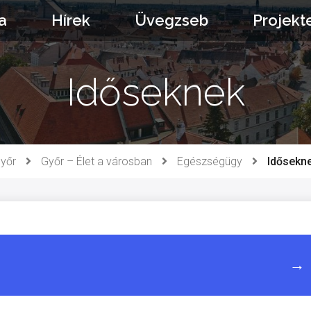
a
Hírek
Üvegzseb
Projekt
Időseknek
yőr
Győr – Élet a városban
Egészségügy
Idősekn
→