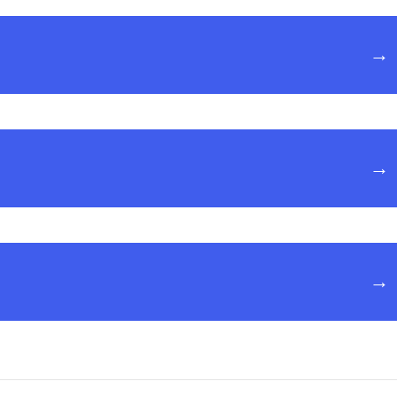
→
→
→