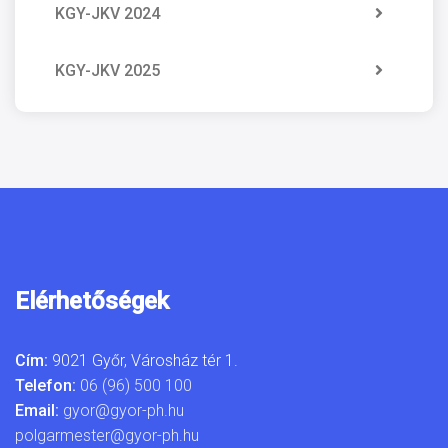
KGY-JKV 2024
KGY-JKV 2025
Elérhetőségek
Cím:
9021 Győr, Városház tér 1.
Telefon:
06 (96) 500 100
Email:
gyor@gyor-ph.hu
polgarmester@gyor-ph.hu