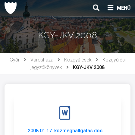
Ugrás
MENÜ
a
tartalomhoz
KGY-JKV 2008
Győr
Városháza
Közgyűlések
Közgyűlési
jegyzőkönyvek
KGY-JKV 2008
2008.01.17. kozmeghallgatas.doc