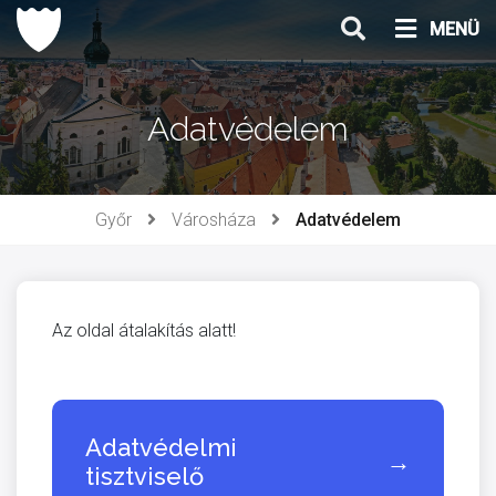
Ugrás
MENÜ
a
tartalomhoz
Adatvédelem
Győr
Városháza
Adatvédelem
Az oldal átalakítás alatt!
Adatvédelmi
→
tisztviselő