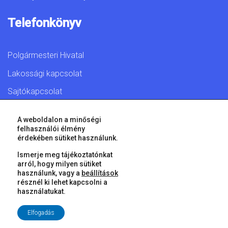
Telefonkönyv
Polgármesteri Hivatal
Lakossági kapcsolat
Sajtókapcsolat
A weboldalon a minőségi
felhasználói élmény
érdekében sütiket használunk.
© 2026 Győr Megyei Jogú Város • Minden jog fenntartva!
Ismerje meg tájékoztatónkat
arról, hogy milyen sütiket
használunk, vagy a
beállítások
résznél ki lehet kapcsolni a
használatukat.
Elfogadás