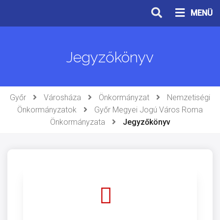
Ugrás
MENÜ
a
tartalomhoz
Jegyzőkönyv
Győr
Városháza
Önkormányzat
Nemzetiségi
Önkormányzatok
Győr Megyei Jogú Város Roma
Önkormányzata
Jegyzőkönyv