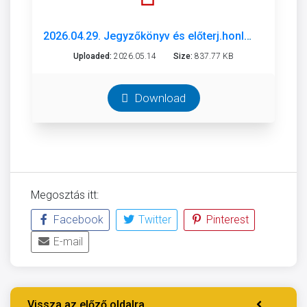
2026.04.29. Jegyzőkönyv és előterj.honlapra.pdf
Uploaded:
2026.05.14
Size:
837.77 KB
Download
Megosztás itt:
Facebook
Twitter
Pinterest
E-mail
Vissza az előző oldalra