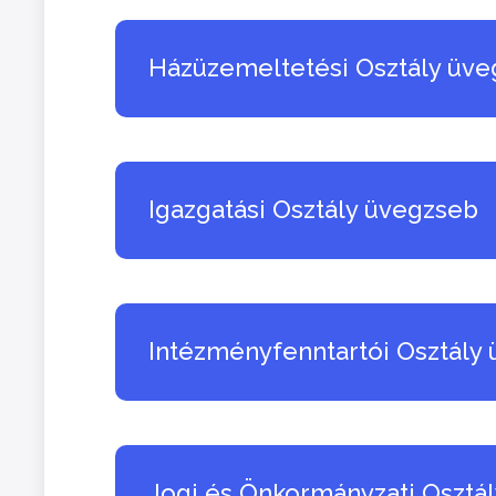
Házüzemeltetési Osztály üv
Igazgatási Osztály üvegzseb
Intézményfenntartói Osztály
Jogi és Önkormányzati Osztá