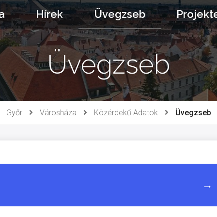
a
Hírek
Üvegzseb
Projekt
Üvegzseb
Győr
Városháza
Közérdekű Adatok
Üvegzseb
→