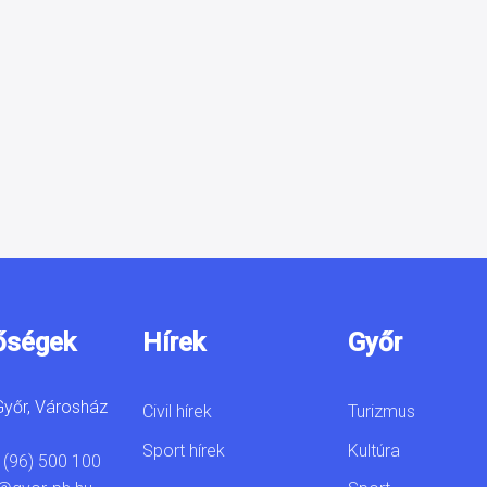
őségek
Hírek
Győr
yőr, Városház
Civil hírek
Turizmus
Sport hírek
Kultúra
 (96) 500 100