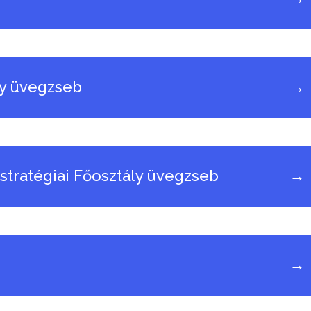
ly üvegzseb
→
sstratégiai Főosztály üvegzseb
→
→