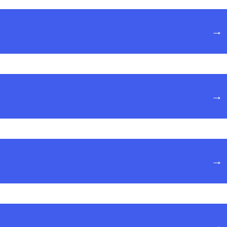
→
→
→
→