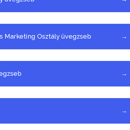
s Marketing Osztály üvegzseb
→
vegzseb
→
→