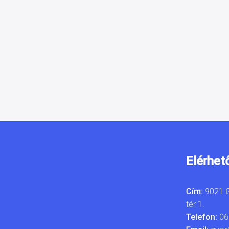
Elérhet
Cím:
9021 G
tér 1.
Telefon:
06