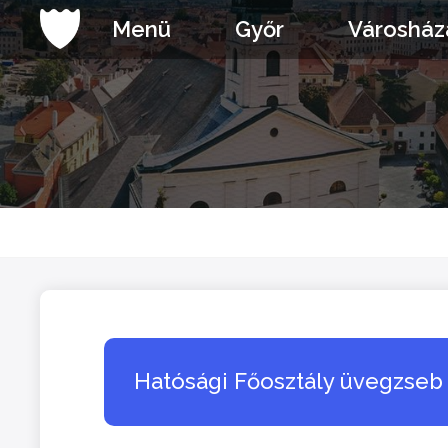
Ugrás
Menü
Győr
Városház
a
tartalomhoz
Hatósági Főosztály üvegzseb