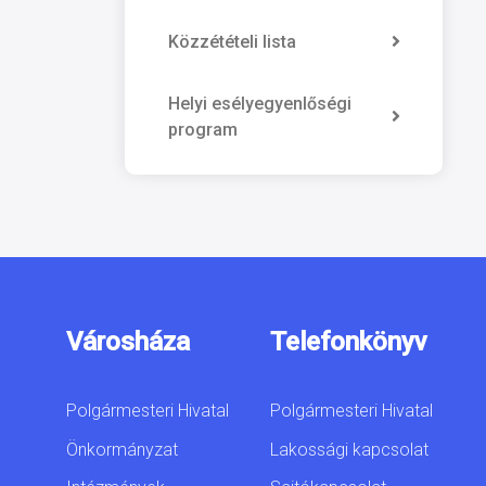
Közzétételi lista
Helyi esélyegyenlőségi
program
Városháza
Telefonkönyv
Polgármesteri Hivatal
Polgármesteri Hivatal
Önkormányzat
Lakossági kapcsolat