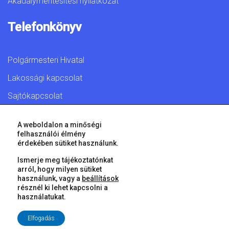
Akadálymentesítési nyilatkozat
Telefonkönyv
Polgármesteri Hivatal
Lakossági kapcsolat
Sajtókapcsolat
A weboldalon a minőségi
felhasználói élmény
érdekében sütiket használunk.
© 2026 Győr Megyei Jogú Város • Minden jog fenntartva!
Ismerje meg tájékoztatónkat
arról, hogy milyen sütiket
használunk, vagy a
beállítások
résznél ki lehet kapcsolni a
használatukat.
Elfogadás