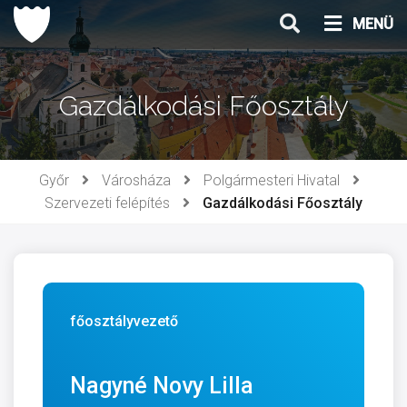
Ugrás
MENÜ
a
tartalomhoz
Gazdálkodási Főosztály
Győr
Városháza
Polgármesteri Hivatal
Szervezeti felépítés
Gazdálkodási Főosztály
főosztályvezető
Nagyné Novy Lilla