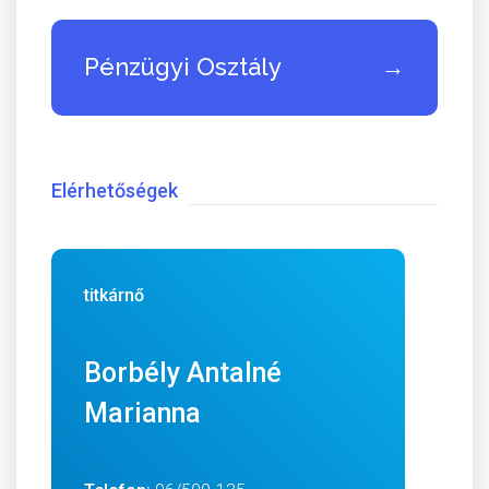
Pénzügyi Osztály
→
Elérhetőségek
titkárnő
Borbély Antalné
Marianna