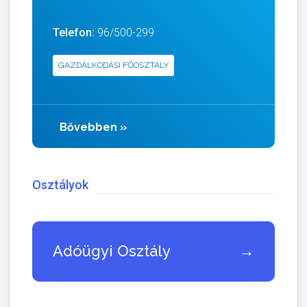
Telefon:
96/500-299
GAZDÁLKODÁSI FŐOSZTÁLY
Bővebben
»
Osztályok
Adóügyi Osztály
→