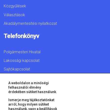
Közgyűlések
Választások
Akadálymentesítési nyilatkozat
Telefonkönyv
Polgármesteri Hivatal
Lakossági kapcsolat
Sajtókapcsolat
A weboldalon a minőségi
felhasználói élmény
érdekében sütiket használunk.
© 2026 Győr Megyei Jogú Város • Minden jog fenntartva!
Ismerje meg tájékoztatónkat
arról, hogy milyen sütiket
használunk, vagy a
beállítások