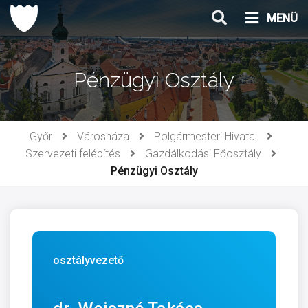
Ugrás
MENÜ
a
tartalomhoz
Pénzügyi Osztály
Győr
Városháza
Polgármesteri Hivatal
Szervezeti felépítés
Gazdálkodási Főosztály
Pénzügyi Osztály
osztályvezető