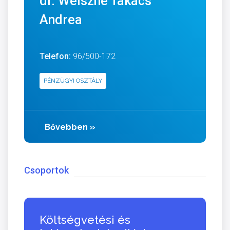
dr. Weiszné Takács
Andrea
Telefon:
96/500-172
PÉNZÜGYI OSZTÁLY
Bővebben
»
Csoportok
Költségvetési és