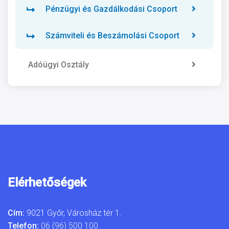
Pénzügyi és Gazdálkodási Csoport
Számviteli és Beszámolási Csoport
Adóügyi Osztály
Elérhetőségek
Cím:
9021 Győr, Városház tér 1.
Telefon:
06 (96) 500 100