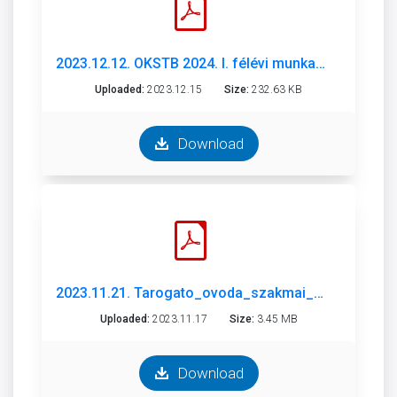
2023.12.12. OKSTB 2024. I. félévi munkaterv.pdf
Uploaded:
2023.12.15
Size:
232.63 KB
Download
2023.11.21. Tarogato_ovoda_szakmai_beszamolo_2022-23_(2).pdf
Uploaded:
2023.11.17
Size:
3.45 MB
Download