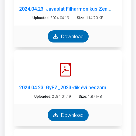
2024.04.23. Javaslat Filharmonikus Zenekar 2023. évi beszámoló és 2024. évad munkaterv.pdf
Uploaded:
2024.04.19
Size:
114.70 KB
Download
2024.04.23. GyFZ_2023-dik évi beszámoló.PDF
Uploaded:
2024.04.19
Size:
1.87 MB
Download