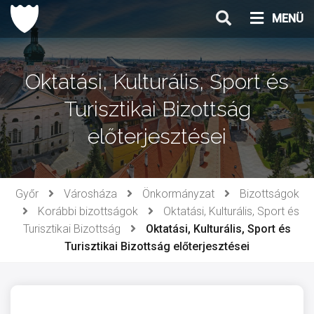
Ugrás
MENÜ
a
tartalomhoz
Oktatási, Kulturális, Sport és
Turisztikai Bizottság
előterjesztései
Győr
Városháza
Önkormányzat
Bizottságok
Korábbi bizottságok
Oktatási, Kulturális, Sport és
Turisztikai Bizottság
Oktatási, Kulturális, Sport és
Turisztikai Bizottság előterjesztései