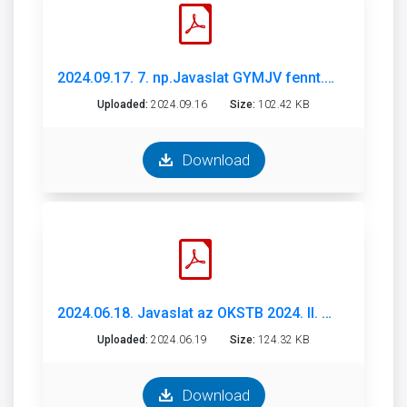
2024.09.17. 7. np.Javaslat GYMJV fennt.óvodák 2023-2024. évi szakmai beszámolóinak e....pdf
Uploaded:
2024.09.16
Size:
102.42 KB
Download
2024.06.18. Javaslat az OKSTB 2024. II. félévi üléseinek munkatervér.pdf
Uploaded:
2024.06.19
Size:
124.32 KB
Download