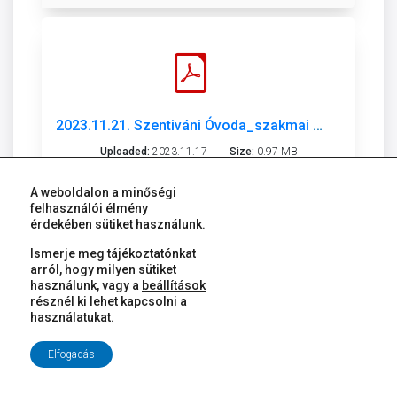
2023.11.21. Szentiváni Óvoda_szakmai beszámoló_2022-2023.pdf
Uploaded:
2023.11.17
Size:
0.97 MB
A weboldalon a minőségi
Download
felhasználói élmény
érdekében sütiket használunk.
Ismerje meg tájékoztatónkat
arról, hogy milyen sütiket
használunk, vagy a
beállítások
résznél ki lehet kapcsolni a
használatukat.
2023.11.21. Sün Balázs Óvoda_szakmai beszámoló_2022-2023.pdf
Elfogadás
Uploaded:
2023.11.17
Size:
6.82 MB