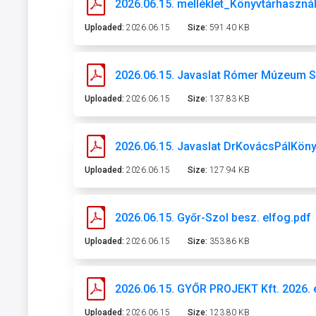
2026.06.15. melléklet_Könyvtárhasznál
Uploaded:
2026.06.15
Size:
591.40 KB
2026.06.15. Javaslat Rómer Múzeum 
Uploaded:
2026.06.15
Size:
137.83 KB
Uploaded:
2026.06.15
Size:
127.94 KB
2026.06.15. Győr-Szol besz. elfog.pdf
Uploaded:
2026.06.15
Size:
353.86 KB
2026.06.15. GYŐR PROJEKT Kft. 2026. é
Uploaded:
2026.06.15
Size:
123.80 KB