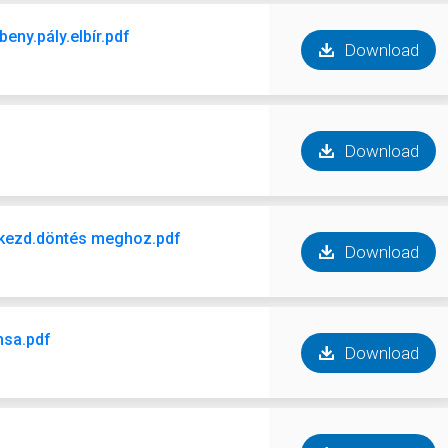
eny.pály.elbír.pdf
Download
Download
lh.kezd.döntés meghoz.pdf
Download
hsa.pdf
Download