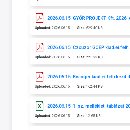
2026.06.15. GYŐR PROJEKT Kft. 2026. év
Uploaded:
2026.06.15
Size:
629.40 KB
2026.06.15. Czcuzor GCEP kiad.ei.felh.p
Uploaded:
2026.06.15
Size:
223.99 KB
2026.06.15. Bisinger kiad.ei.felh.kez
Uploaded:
2026.06.15
Size:
162.44 KB
2026.06.15. 1. sz. melléklet_táblázat 
Uploaded:
2026.06.15
Size:
12.65 KB