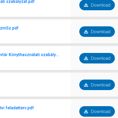
ati szabályzat.pdf
Download
SzmSz.pdf
Download
2026.06.15. Javaslat DrKovácsPálKönyvtár Könythasználati szabályzat.pdf
Download
Download
vi feladatterv.pdf
Download