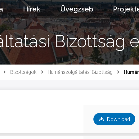
a
Hírek
Üvegzseb
Projekt
atási Bizottság e
Bizottságok
Humánszolgáltatási Bizottság
Humáns
Download