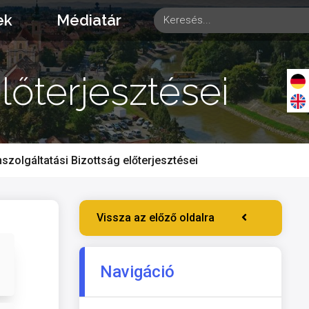
ek
Médiatár
lőterjesztései
zolgáltatási Bizottság előterjesztései
Vissza az előző oldalra
Navigáció