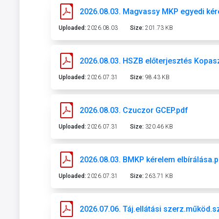
2026.08.03. Magvassy MKP egyedi kér
Uploaded:
2026.08.03
Size:
201.73 KB
2026.08.03. HSZB előterjesztés Kopasz
Uploaded:
2026.07.31
Size:
98.43 KB
2026.08.03. Czuczor GCEP.pdf
Uploaded:
2026.07.31
Size:
320.46 KB
2026.08.03. BMKP kérelem elbírálása.p
Uploaded:
2026.07.31
Size:
263.71 KB