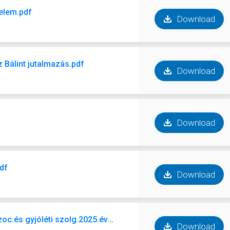
elem.pdf
Download
 Bálint jutalmazás.pdf
Download
Download
df
Download
2026.07.06. Táj.ellátási szerz.működ.szoc.és gyjóléti szolg.2025.évi felad.pdf
Download