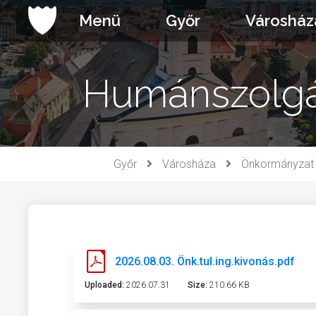
Ugrás
Menü
Győr
Városház
a
tartalomhoz
Humánszolgált
Győr
Városháza
Önkormányzat
2026.08.03. Önk.tul.ing.kivonás.pdf
Uploaded:
2026.07.31
Size:
210.66 KB