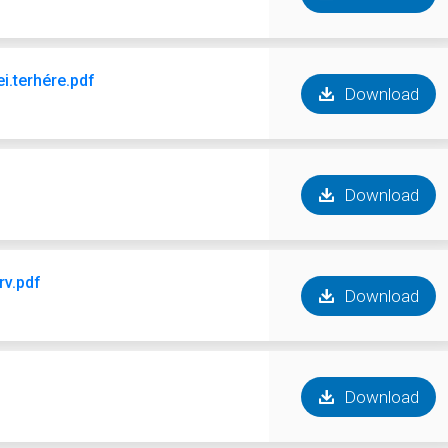
i.terhére.pdf
Download
Download
rv.pdf
Download
Download