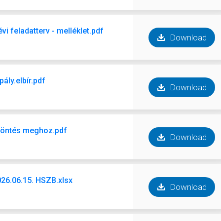
i feladatterv - melléklet.pdf
Download
ály.elbír.pdf
Download
d.döntés meghoz.pdf
Download
2026.06.15. HSZB.xlsx
Download