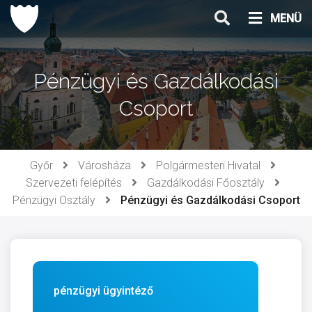
Ugrás
MENÜ
a
tartalomhoz
Pénzügyi és Gazdálkodási
Csoport
Győr
Városháza
Polgármesteri Hivatal
Szervezeti felépítés
Gazdálkodási Főosztály
Pénzügyi Osztály
Pénzügyi és Gazdálkodási Csoport
pénzügyi ügyintéző