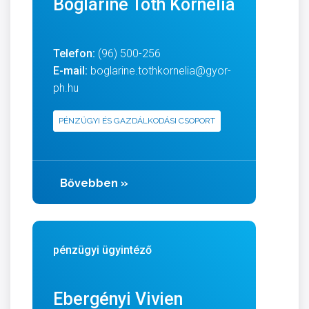
Bogláriné Tóth Kornélia
Telefon:
(96) 500-256
E-mail:
boglarine.tothkornelia@gyor-
ph.hu
PÉNZÜGYI ÉS GAZDÁLKODÁSI CSOPORT
Bővebben
»
pénzügyi ügyintéző
Ebergényi Vivien