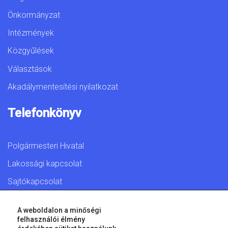
Önkormányzat
Intézmények
Közgyűlések
Választások
Akadálymentesítési nyilatkozat
Telefonkönyv
Polgármesteri Hivatal
Lakossági kapcsolat
Sajtókapcsolat
A weboldalon a minőségi
felhasználói élmény