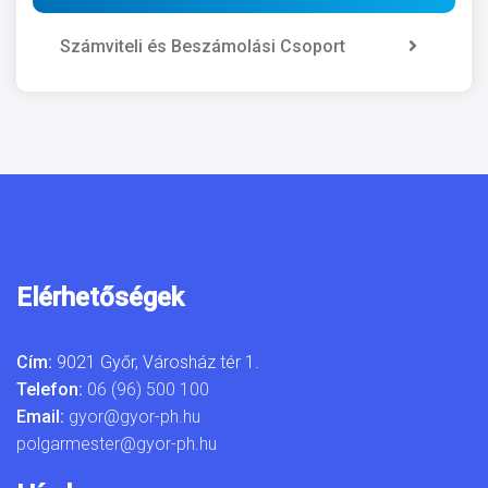
Számviteli és Beszámolási Csoport
Elérhetőségek
Cím:
9021 Győr, Városház tér 1.
Telefon:
06 (96) 500 100
Email:
gyor@gyor-ph.hu
polgarmester@gyor-ph.hu