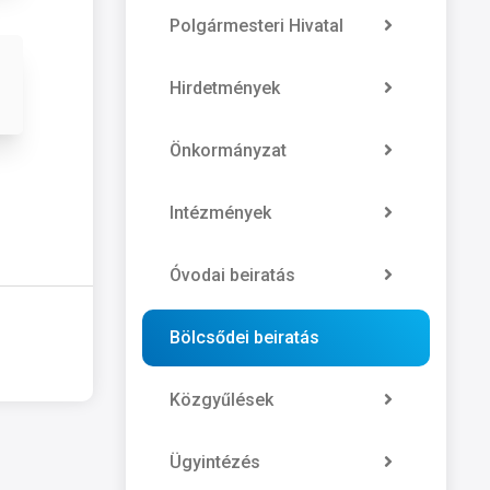
Polgármesteri Hivatal
Hirdetmények
Önkormányzat
Intézmények
Óvodai beiratás
Bölcsődei beiratás
Közgyűlések
Ügyintézés