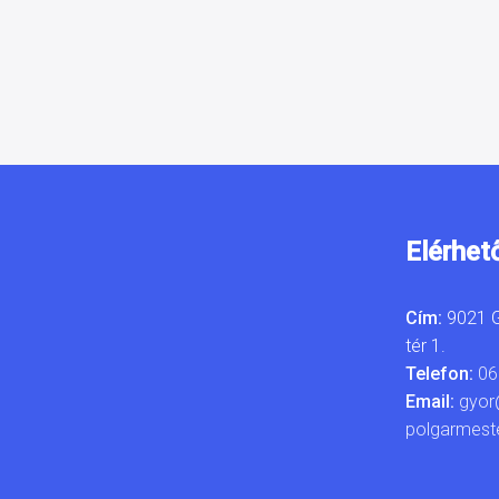
Elérhet
Cím:
9021 G
tér 1.
Telefon:
06
Email:
gyor
polgarmest