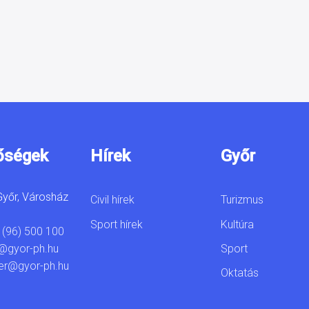
őségek
Hírek
Győr
yőr, Városház
Civil hírek
Turizmus
Sport hírek
Kultúra
 (96) 500 100
Sport
@gyor-ph.hu
er@gyor-ph.hu
Oktatás