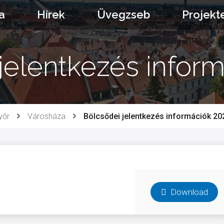
a
Hírek
Üvegzseb
Projekt
jelentkezés infor
yőr
Városháza
Bölcsődei jelentkezés információk 20
Download