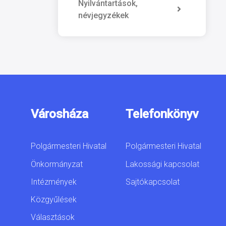
Nyilvántartások,
névjegyzékek
Városháza
Telefonkönyv
Polgármesteri Hivatal
Polgármesteri Hivatal
Önkormányzat
Lakossági kapcsolat
Intézmények
Sajtókapcsolat
Közgyűlések
Választások