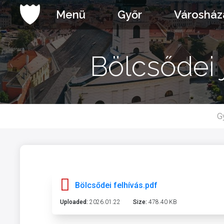
Ugrás
Menü
Győr
Városház
a
tartalomhoz
Bölcsődei 
G
Bölcsődei felhívás.pdf
Uploaded:
2026.01.22
Size:
478.40 KB