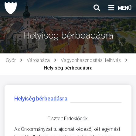
Ugrás
MENÜ
a
tartalomhoz
Helyiség bérbeadásra
Győr
Városháza
Vagyonhasznosítási felhívás
Helyiség bérbeadásra
Helyiség bérbeadásra
Tisztelt Érdeklődők!
Az Önkormányzat tulajdonát képező, két egymást