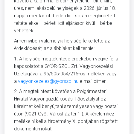
követő alkalommal eredménytelenül licitre kiírt,
üres, nem lakáscélú helyiségek a 2026. június 18.
napján megtartott bérleti licit során meghirdetett
feltételekkel - bérleti licit eljáráson kívül – bérbe
vehetőek.
Amennyiben valamelyik helyiség felkeltette az
érdeklődését, az alábbiakat kell tennie:
1. A helyiség megtekintése érdekében vegye fel a
kapcsolatot a GYŐR-SZOL Zrt. Vagyonkezelési
Üzletágával a 96/505-054/215-ös melléken vagy
a
vagyonkezeles@gyorszol.hu
e-mail címen.
2. A megtekintést követően a Polgármesteri
Hivatal Vagyongazdálkodási Főosztályához
kérelmet kell benyújtani személyesen vagy postai
úton (9021 Győr, Városház tér 1.). A kérelemhez
mellékelni kell a hirdetmény X. pontjában rögzített
dokumentumokat.