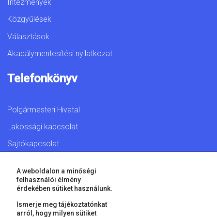
Intézmények
Közgyűlések
Választások
Akadálymentesítési nyilatkozat
Telefonkönyv
Polgármesteri Hivatal
Lakossági kapcsolat
Sajtókapcsolat
A weboldalon a minőségi
felhasználói élmény
érdekében sütiket használunk.
© 2026 Győr Megyei Jogú Város • Minden jog fenntartva!
Ismerje meg tájékoztatónkat
arról, hogy milyen sütiket